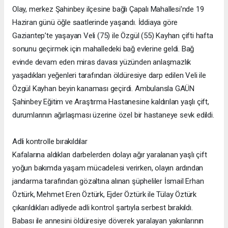
Olay, merkez Şahinbey ilçesine bağlı Çapalı Mahallesi’nde 19
Haziran günü öğle saatlerinde yaşandı. İddiaya göre
Gaziantep’te yaşayan Veli (75) ile Özgül (55) Kayhan çifti hafta
sonunu geçirmek için mahalledeki bağ evlerine geldi. Bağ
evinde devam eden miras davası yüzünden anlaşmazlık
yaşadıkları yeğenleri tarafından öldüresiye darp edilen Veli ile
Özgül Kayhan beyin kanaması geçirdi. Ambulansla GAÜN
Şahinbey Eğitim ve Araştırma Hastanesine kaldırılan yaşlı çift,
durumlarının ağırlaşması üzerine özel bir hastaneye sevk edildi.
Adli kontrolle bırakıldılar
Kafalarına aldıkları darbelerden dolayı ağır yaralanan yaşlı çift
yoğun bakımda yaşam mücadelesi verirken, olayın ardından
jandarma tarafından gözaltına alınan şüpheliler İsmail Erhan
Öztürk, Mehmet Eren Öztürk, Ejder Öztürk ile Tülay Öztürk
çıkarıldıkları adliyede adli kontrol şartıyla serbest bırakıldı.
Babası ile annesini öldüresiye döverek yaralayan yakınlarının