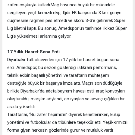
zaferi coşkuyla kutladı.
Maç boyunca büyük bir mücadele
sergileyen yeşil-kırmızılı ekip, Iğdır FK karşısında 3 kez geriye
düşmesine rağmen pes etmedi ve skoru 3-3’e getirerek Süper
Lig biletini kaptı. Bu sonuç, Amedspor’un tarihinde ilk kez Süper
Lig’e yükselmesi anlamına geliyor.
17 Yıllık Hasret Sona Erdi
Diyarbakır futbolseverleri için 17 yıllık bir hasret bugün sona
erdi. Amedspor, bu sezon gösterdiği istikrarlı performans,
teknik ekibin başarılı yönetimi ve taraftarın muhteşem
desteğiyle büyük bir başarıya imza attı. Maçın son düdüğüyle
birlikte Diyarbakır’da adeta bayram havası esti; araç konvoyları
oluşturuldu, marşlar söylendi, gözyaşları ve sevinç çığlıkları bir
arada yükseldi.
Taraftarlar, “Bu zafer hepimizin” diyerek kenetlenirken, kulüp
yönetimi ve futbolcular da tribünlere teşekkür etti. Yeşil-kırmızılı
forma giyen herkesin gözlerinde gurur ve mutluluk vardı.