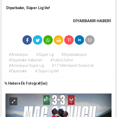
Diyarbakır, Süper Lig’de!
DIYARBAKIR HABERİ
#Amedspor
#Süper Lig
#Diyarbakırspor
#Diyarbakır Haberleri
#Futbol Zaferi
#Amedspor Süper Lig
#17 Yıllık Hasret Sona Erdi
#Diyarbakır
# Süper Lig’de!
Habere Ek Fotoğraf(lar)