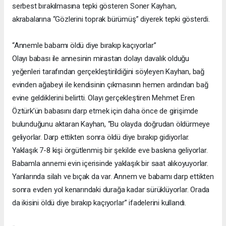
serbest bırakılmasına tepki gösteren Soner Kayhan,
akrabalarına “Gözlerini toprak bürümüş” diyerek tepki gösterdi.
“Annemle babamı öldü diye bırakıp kaçıyorlar”
Olayı babası ile annesinin mirastan dolayı davalık olduğu
yeğenleri tarafından gerçekleştirildiğini söyleyen Kayhan, bağ
evinden ağabeyi ile kendisinin çıkmasının hemen ardından bağ
evine geldiklerini belirtti. Olayı gerçekleştiren Mehmet Eren
Öztürk’ün babasını darp etmek için daha önce de girişimde
bulunduğunu aktaran Kayhan, “Bu olayda doğrudan öldürmeye
geliyorlar. Darp ettikten sonra öldü diye bırakıp gidiyorlar.
Yaklaşık 7-8 kişi örgütlenmiş bir şekilde eve baskına geliyorlar.
Babamla annemi evin içerisinde yaklaşık bir saat alıkoyuyorlar.
Yanlarında silah ve bıçak da var. Annem ve babamı darp ettikten
sonra evden yol kenarındaki durağa kadar sürüklüyorlar. Orada
da ikisini öldü diye bırakıp kaçıyorlar” ifadelerini kullandı.