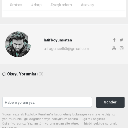
#miras
#darp
#yaşlı adam
#savaş
latif koyunsatan
urfaguncel63@gmail.com
Okuyu Yorumları
(0)
Gonder
Yorum yazarak Topluluk Kuralları’nı kabul etmiş bulunuyor ve siteye yaptığınız
yorumunuzla ilgili doğrudan veya dolaylı tüm sorumluluğu tek başınıza
üstleniyorsunuz. Yazılan tüm yorumlardan site yönetimi hiçbir şekilde sorumlu