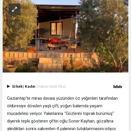
Erkek
|
Kadın
(Haberi Sesli Oku)
Gaziantep’te miras davası yüzünden öz yeğenleri tarafından
öldüresiye dövülen yaşlı çift, yoğun bakımda yaşam
mücadelesi veriyor. Yakınlarına “Gözlerini toprak bürümüş”
diyerek tepki gösteren çiftin oğlu Soner Kayhan, gözaltına
alındıktan sonra salıverilen 4 yakınının tutuklanmasını istiyor.