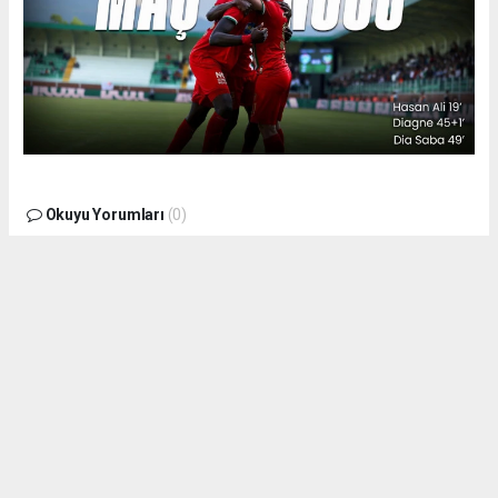
Okuyu Yorumları
(0)
Gonder
Yorum yazarak Topluluk Kuralları’nı kabul etmiş bulunuyor ve siteye yaptığınız
yorumunuzla ilgili doğrudan veya dolaylı tüm sorumluluğu tek başınıza
üstleniyorsunuz. Yazılan tüm yorumlardan site yönetimi hiçbir şekilde
sorumlu tutulamaz.