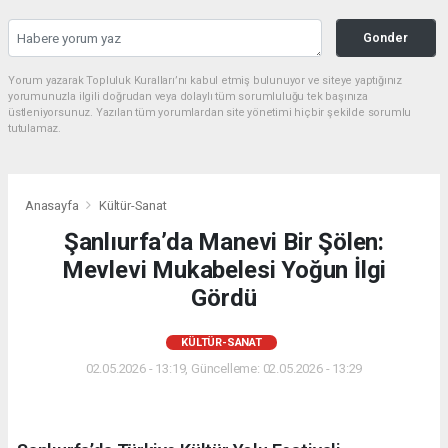
Gonder
Yorum yazarak Topluluk Kuralları’nı kabul etmiş bulunuyor ve siteye yaptığınız
yorumunuzla ilgili doğrudan veya dolaylı tüm sorumluluğu tek başınıza
üstleniyorsunuz. Yazılan tüm yorumlardan site yönetimi hiçbir şekilde sorumlu
tutulamaz.
Anasayfa
Kültür-Sanat
Şanlıurfa’da Manevi Bir Şölen:
Mevlevi Mukabelesi Yoğun İlgi
Gördü
KÜLTÜR-SANAT
02.05.2026 - 13:19, Güncelleme: 02.05.2026 - 13:29