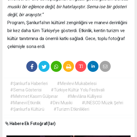
musiki bir eğlence değil, bir hatırlayıştır. Sema ise bir gösteri
değil, bir arayıştır.”
Program, Şanlıurfa’nın kültürel zenginliğini ve manevi derinliğini
bir kez daha tüm Türkiye’ye gösterdi. Etkinlik, kentin turizm ve
kültür tanıtımına da önemli katkı sağladı. Gece, toplu fotoğraf
çekimiyle sona erdi.
#Şanlıurfa Haberleri
#Mevlevi Mukabelesi
#Sema Gösterisi
#Türkiye Kültür Yolu Festivali
#Mehmet Kasım Gülpınar
#Mevlâna Külliyesi
#Manevi Etkinlik
#Dini Musiki
#UNESCO Müzik Şehri
#Şanlıurfa Kültürü
#Turizm Etkinlikleri
Habere Ek Fotoğraf(lar)