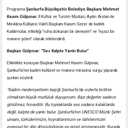
Programa
Şanlıurfa Büyükşehir Belediye Başkanı Mehmet
Kasım Gülpınar
, İl Kültür ve Turizm Müdürü Aydın Arslan ile
Mevlâna Külliyesi Vakfı Başkanı Kasım Sezer de katıldı.
Katılımcılar, etkinliği “ruha dokunan bir deneyim” ve “eşsiz bir
manevi şölen” olarak nitelendirdi.
Başkan Gülpınar: “Ses Kalpte Yankı Bulur”
Etkinlikte konuşan Başkan Mehmet Kasım Gülpınar,
Şanlıurfa’nın kadim kültürel ve manevi mirasına vurgu yaparak
şunları söyledi:
“Kadim medeniyetlerin beşiği Şanlıurfa’da sizlerle birlikte
olmaktan büyük mutluluk duyuyorum. Bazı değerler sadece
görülmez, hissedilir. Bu topraklarda ses sadece kulaklarda
değil, kalpte de yankı bulur. Şanlıurfa’nın UNESCO Müzik Şehri
unvanı, türkülerimizin, hoyratlarımızın ve ilahilerimizin
evrensel bir dile dönüştüğünün en güzel göstergesidir. Burada