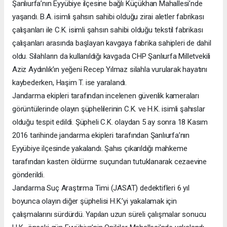
Şanlıurfa’nın Eyyübiye ilçesine bağlı Küçükhan Mahallesi’nde
yaşandı. B.A. isimli şahsın sahibi olduğu zirai aletler fabrikası
çalışanları ile C.K. isimli şahsın sahibi olduğu tekstil fabrikası
çalışanları arasında başlayan kavgaya fabrika sahipleri de dahil
oldu. Silahların da kullanıldığı kavgada CHP Şanlıurfa Milletvekili
Aziz Aydınlık’ın yeğeni Recep Yılmaz silahla vurularak hayatını
kaybederken, Haşim T. ise yaralandı.
Jandarma ekipleri tarafından incelenen güvenlik kameraları
görüntülerinde olayın şüphelilerinin C.K. ve H.K. isimli şahıslar
olduğu tespit edildi. Şüpheli C.K. olaydan 5 ay sonra 18 Kasım
2016 tarihinde jandarma ekipleri tarafından Şanlıurfa’nın
Eyyübiye ilçesinde yakalandı. Şahıs çıkarıldığı mahkeme
tarafından kasten öldürme suçundan tutuklanarak cezaevine
gönderildi.
Jandarma Suç Araştırma Timi (JASAT) dedektifleri 6 yıl
boyunca olayın diğer şüphelisi H.K.’yi yakalamak için
çalışmalarını sürdürdü. Yapılan uzun süreli çalışmalar sonucu