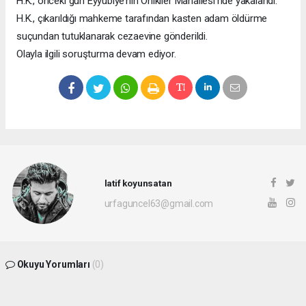
H.K., önceki gün Eyyübiye’nin Onikiler Mahallesi’nde yakalandı.
H.K., çıkarıldığı mahkeme tarafından kasten adam öldürme
suçundan tutuklanarak cezaevine gönderildi.
Olayla ilgili soruşturma devam ediyor.
latif koyunsatan
urfaguncel63@gmail.com
Okuyu Yorumları
(0)