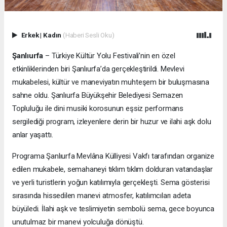
Erkek
|
Kadın
(Haberi Sesli Oku)
Şanlıurfa
– Türkiye Kültür Yolu Festivali’nin en özel
etkinliklerinden biri Şanlıurfa’da gerçekleştirildi. Mevlevi
mukabelesi, kültür ve maneviyatın muhteşem bir buluşmasına
sahne oldu. Şanlıurfa Büyükşehir Belediyesi Semazen
Topluluğu ile dini musiki korosunun eşsiz performans
sergilediği program, izleyenlere derin bir huzur ve ilahi aşk dolu
anlar yaşattı.
Programa
Şanlıurfa Mevlâna Külliyesi Vakfı tarafından organize
edilen mukabele, semahaneyi tıklım tıklım dolduran vatandaşlar
ve yerli turistlerin yoğun katılımıyla gerçekleşti. Sema gösterisi
sırasında hissedilen manevi atmosfer, katılımcıları adeta
büyüledi. İlahi aşk ve teslimiyetin sembolü sema, gece boyunca
unutulmaz bir manevi yolculuğa dönüştü.