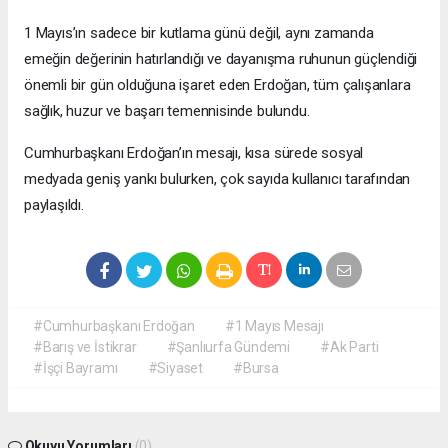
1 Mayıs’ın sadece bir kutlama günü değil, aynı zamanda
emeğin değerinin hatırlandığı ve dayanışma ruhunun güçlendiği
önemli bir gün olduğuna işaret eden Erdoğan, tüm çalışanlara
sağlık, huzur ve başarı temennisinde bulundu.
Cumhurbaşkanı Erdoğan’ın mesajı, kısa sürede sosyal
medyada geniş yankı bulurken, çok sayıda kullanıcı tarafından
paylaşıldı.
#Cumhurbaşkanı Erdoğan
#1 Mayıs Mesajı
#Barış ve İstikrar
#Şanlıurfa Gündemi
#Ak Parti
#İşçi Bayramı
#Siyaset
#Bursa
Okuyu Yorumları
(0)