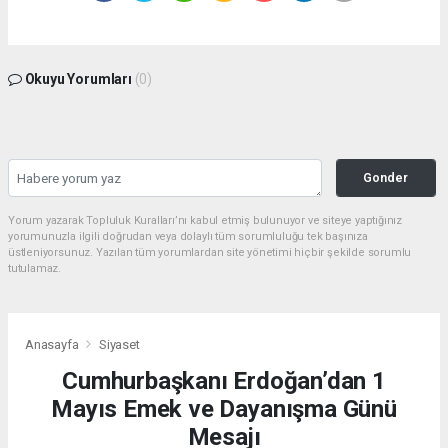
Okuyu Yorumları
(0)
Gonder
Yorum yazarak Topluluk Kuralları’nı kabul etmiş bulunuyor ve siteye yaptığınız
yorumunuzla ilgili doğrudan veya dolaylı tüm sorumluluğu tek başınıza
üstleniyorsunuz. Yazılan tüm yorumlardan site yönetimi hiçbir şekilde sorumlu
tutulamaz.
Anasayfa
Siyaset
Cumhurbaşkanı Erdoğan’dan 1
Mayıs Emek ve Dayanışma Günü
Mesajı