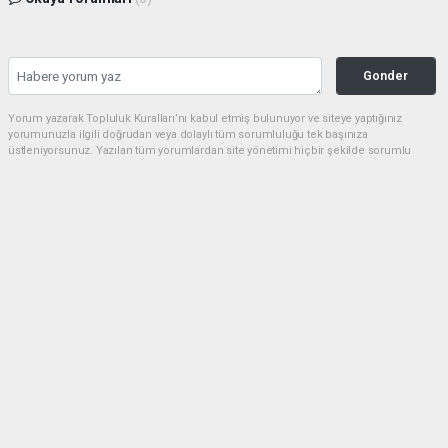
Gonder
Yorum yazarak Topluluk Kuralları’nı kabul etmiş bulunuyor ve siteye yaptığınız
yorumunuzla ilgili doğrudan veya dolaylı tüm sorumluluğu tek başınıza
üstleniyorsunuz. Yazılan tüm yorumlardan site yönetimi hiçbir şekilde sorumlu
tutulamaz.
Anasayfa
Spor
A Milli Takım FIFA 2026 Öncesi İki
Önemli Özel Maç Yapacak
SPOR
01.05.2026 - 18:30, Güncelleme: 01.05.2026 - 23:18