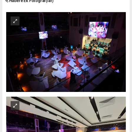
Habere Ek Fotoğraf(lar)