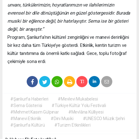
unvanı, türkülerimizin, hoyratlarımızın ve ilahilerimizin
evrensel bir dile dönüştüğünün en güzel göstergesidir. Burada
musiki bir eğlence değil, bir hatırlayıştır. Sema ise bir gösteri
değil, bir arayıştır.”
Program, Şanlıurfa’nın kültürel zenginliğini ve manevi derinliğini
bir kez daha tüm Türkiye’ye gösterdi. Etkinlik, kentin turizm ve
kültür tanıtımına da önemli katkı sağladı. Gece, toplu fotoğraf
çekimiyle sona erdi.
#Şanlıurfa Haberleri
#Mevlevi Mukabelesi
#Sema Gösterisi
#Türkiye Kültür Yolu Festivali
#Mehmet Kasım Gülpınar
#Mevlâna Külliyesi
#Manevi Etkinlik
#Dini Musiki
#UNESCO Müzik Şehri
#Şanlıurfa Kültürü
#Turizm Etkinlikleri