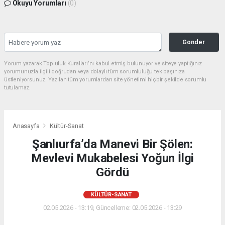
Okuyu Yorumları
(0)
Gonder
Yorum yazarak Topluluk Kuralları’nı kabul etmiş bulunuyor ve siteye yaptığınız
yorumunuzla ilgili doğrudan veya dolaylı tüm sorumluluğu tek başınıza
üstleniyorsunuz. Yazılan tüm yorumlardan site yönetimi hiçbir şekilde sorumlu
tutulamaz.
Anasayfa
Kültür-Sanat
Şanlıurfa’da Manevi Bir Şölen:
Mevlevi Mukabelesi Yoğun İlgi
Gördü
KÜLTÜR-SANAT
02.05.2026 - 13:19, Güncelleme: 02.05.2026 - 13:29