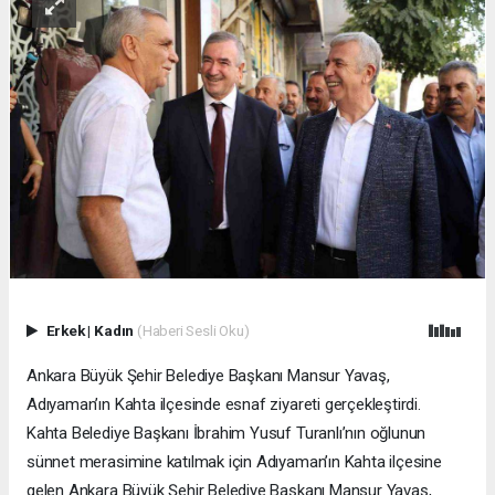
Erkek
|
Kadın
(Haberi Sesli Oku)
Ankara Büyük Şehir Belediye Başkanı Mansur Yavaş,
Adıyaman’ın Kahta ilçesinde esnaf ziyareti gerçekleştirdi.
Kahta Belediye Başkanı İbrahim Yusuf Turanlı’nın oğlunun
sünnet merasimine katılmak için Adıyaman’ın Kahta ilçesine
gelen Ankara Büyük Şehir Belediye Başkanı Mansur Yavaş,