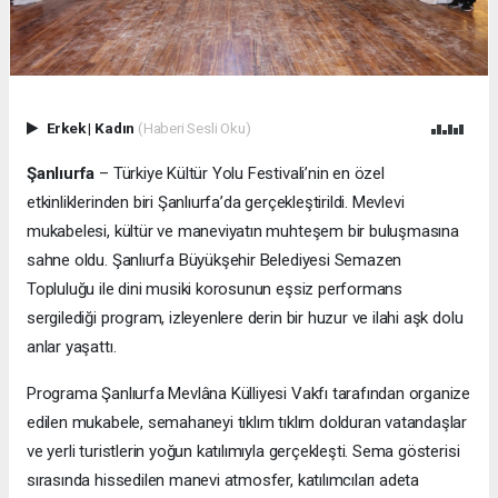
Erkek
|
Kadın
(Haberi Sesli Oku)
Şanlıurfa
– Türkiye Kültür Yolu Festivali’nin en özel
etkinliklerinden biri Şanlıurfa’da gerçekleştirildi. Mevlevi
mukabelesi, kültür ve maneviyatın muhteşem bir buluşmasına
sahne oldu. Şanlıurfa Büyükşehir Belediyesi Semazen
Topluluğu ile dini musiki korosunun eşsiz performans
sergilediği program, izleyenlere derin bir huzur ve ilahi aşk dolu
anlar yaşattı.
Programa
Şanlıurfa Mevlâna Külliyesi Vakfı tarafından organize
edilen mukabele, semahaneyi tıklım tıklım dolduran vatandaşlar
ve yerli turistlerin yoğun katılımıyla gerçekleşti. Sema gösterisi
sırasında hissedilen manevi atmosfer, katılımcıları adeta