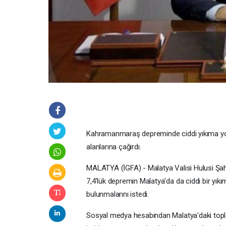
Kahramanmaraş depreminde ciddi yıkıma yol
alanlarına çağırdı.
MALATYA (İGFA) - Malatya Valisi Hulusi Şa
7,4'lük depremin Malatya'da da ciddi bir yıkı
bulunmalarını istedi.
Sosyal medya hesabından Malatya'daki topla