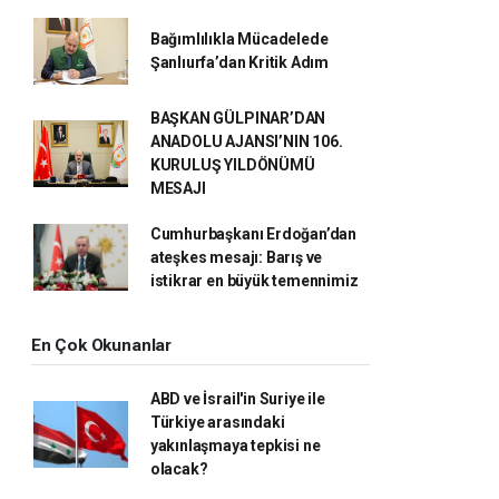
Bağımlılıkla Mücadelede
Şanlıurfa’dan Kritik Adım
BAŞKAN GÜLPINAR’DAN
ANADOLU AJANSI’NIN 106.
KURULUŞ YILDÖNÜMÜ
MESAJI
Cumhurbaşkanı Erdoğan’dan
ateşkes mesajı: Barış ve
istikrar en büyük temennimiz
En Çok Okunanlar
ABD ve İsrail'in Suriye ile
Türkiye arasındaki
yakınlaşmaya tepkisi ne
olacak?