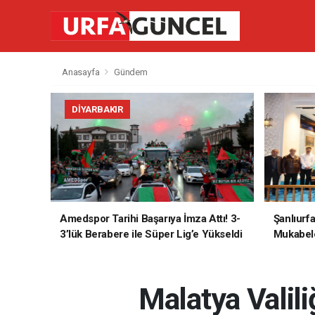
Anasayfa
Gündem
DIYARBAKIR
Amedspor Tarihi Başarıya İmza Attı! 3-
Şanlıurf
3’lük Berabere ile Süper Lig’e Yükseldi
Mukabele
Malatya Valili