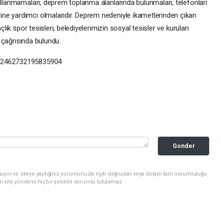
ullanmamaları, deprem toplanma alanlarında bulunmaları, telefonları
ne yardımcı olmalarıdır. Deprem nedeniyle ikametlerinden çıkan
çlik spor tesisleri, belediyelerimizin sosyal tesisler ve kurulan
" çağrısında bulundu.
622462732195835904
Gonder
uyor ve siteye yaptığınız yorumunuzla ilgili doğrudan veya dolaylı tüm sorumluluğu
n site yönetimi hiçbir şekilde sorumlu tutulamaz.