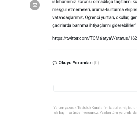
istirhamımız zorunlu olmadıkça taşıtlarını k
meşgul etmemeleri, arama-kurtarma ekipleri
vatandaşlarımız, Öğrenci yurtları, okullar, gen
çadırlarda barınma ihtiyaçlarını giderebilirler
https://twitter.com/TCMalatyaV/status/1
Okuyu Yorumları
(0)
Yorum yazarak Topluluk Kuralları’nı kabul etmiş bulun
tek başınıza üstleniyorsunuz. Yazılan tüm yorumlarda