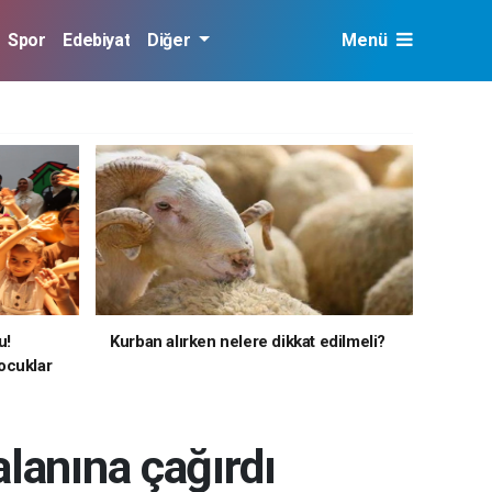
Spor
Edebiyat
Diğer
Menü
u!
Kurban alırken nelere dikkat edilmeli?
ocuklar
alanına çağırdı