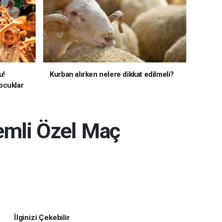
u!
Kurban alırken nelere dikkat edilmeli?
ocuklar
emli Özel Maç
İlginizi Çekebilir