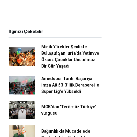
İlginizi Çekebilir
Minik Yürekler Şenlikte
Buluştu! Şanlıurfa’da Yetim ve
Öksüz Çocuklar Unutulmaz
Bir Gün Yaşadı
Amedspor Tarihi Başarıya
İmza Attı! 3-3’lük Berabere ile
Süper Lig’e Yükseldi
MGK'dan 'Terörsüz Türkiye'
vurgusu
Bağımlılıkla Mücadelede