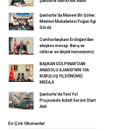
Şanlıurfa’dan Kritik Adım
Şanlıurfa’da Manevi Bir Şölen:
Mevlevi Mukabelesi Yoğun İlgi
Gördü
Cumhurbaşkanı Erdoğan’dan
ateşkes mesajı: Barış ve
istikrar en büyük temennimiz
BAŞKAN GÜLPINAR’DAN
ANADOLU AJANSI’NIN 106.
KURULUŞ YILDÖNÜMÜ
MESAJI
Şanlıurfa’da Yeni Yol
Projesinde Asfalt Serimi Start
Aldı
En Çok Okunanlar