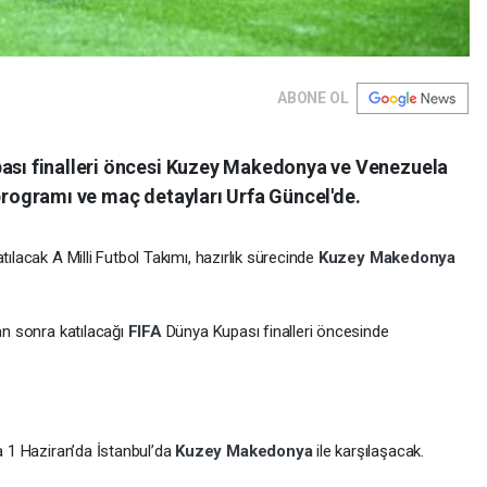
ABONE OL
pası finalleri öncesi Kuzey Makedonya ve Venezuela
 programı ve maç detayları Urfa Güncel'de.
tılacak A Milli Futbol Takımı, hazırlık sürecinde
Kuzey Makedonya
dan sonra katılacağı
FIFA
Dünya Kupası finalleri öncesinde
da 1 Haziran’da İstanbul’da
Kuzey Makedonya
ile karşılaşacak.