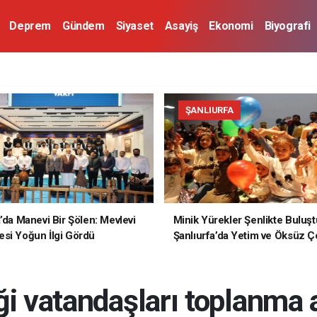
Deprem
Gündem
Siyaset
Asayiş
Ekonomi
Biyografi
ŞANLIURFA
a’da Manevi Bir Şölen: Mevlevi
Minik Yürekler Şenlikte Buluşt
si Yoğun İlgi Gördü
Şanlıurfa’da Yetim ve Öksüz Ç
Unutulmaz Bir Gün Yaşadı
ği vatandaşları toplanma 