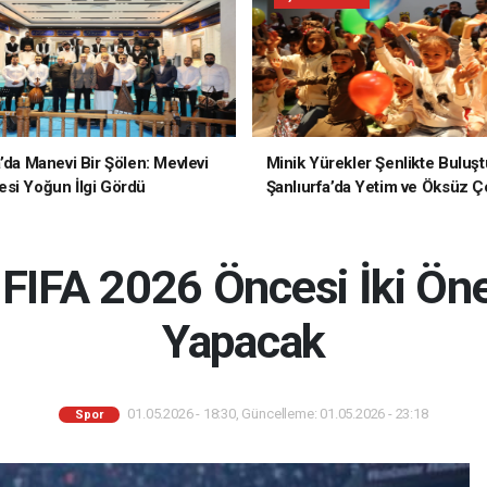
a’da Manevi Bir Şölen: Mevlevi
Minik Yürekler Şenlikte Buluşt
si Yoğun İlgi Gördü
Şanlıurfa’da Yetim ve Öksüz Ç
Unutulmaz Bir Gün Yaşadı
m FIFA 2026 Öncesi İki Ön
Yapacak
01.05.2026 - 18:30, Güncelleme: 01.05.2026 - 23:18
Spor