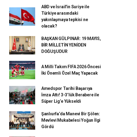
ABD ve İsrail'in Suriye ile
Türkiye arasındaki
yakınlaşmaya tepkisi ne
olacak?
BAŞKAN GÜLPINAR: 19 MAYIS,
BİR MİLLETİN YENİDEN
DOĞUŞUDUR
A Milli Takım FIFA 2026 Öncesi
İki Önemli Özel Maç Yapacak
Amedspor Tarihi Başarıya
İmza Attı! 3-3’lük Berabere ile
Süper Lig’e Yükseldi
Şanlıurfa’da Manevi Bir Şölen:
Mevlevi Mukabelesi Yoğun İlgi
Gördü