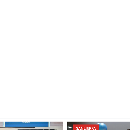
ŞANLIURFA