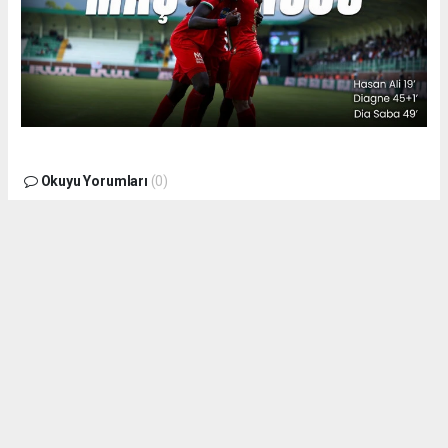
Okuyu Yorumları
(0)
Gonder
Yorum yazarak Topluluk Kuralları’nı kabul etmiş bulunuyor ve siteye yaptığınız
yorumunuzla ilgili doğrudan veya dolaylı tüm sorumluluğu tek başınıza
üstleniyorsunuz. Yazılan tüm yorumlardan site yönetimi hiçbir şekilde
sorumlu tutulamaz.