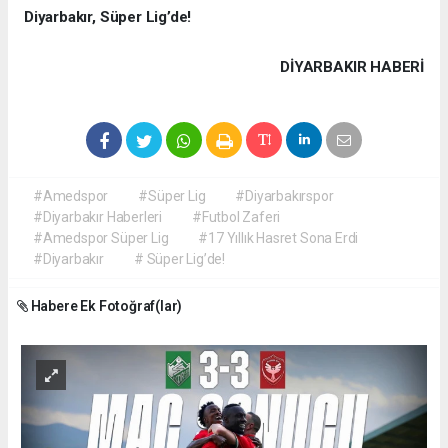
Diyarbakır, Süper Lig’de!
DIYARBAKIR HABERİ
#Amedspor
#Süper Lig
#Diyarbakırspor
#Diyarbakır Haberleri
#Futbol Zaferi
#Amedspor Süper Lig
#17 Yıllık Hasret Sona Erdi
#Diyarbakır
# Süper Lig’de!
Habere Ek Fotoğraf(lar)