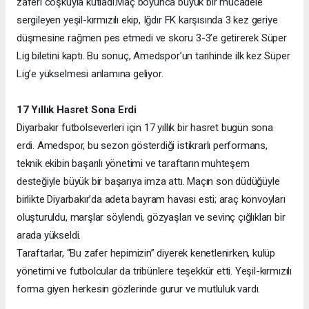
zaferi coşkuyla kutladı.
Maç boyunca büyük bir mücadele
sergileyen yeşil-kırmızılı ekip, Iğdır FK karşısında 3 kez geriye
düşmesine rağmen pes etmedi ve skoru 3-3’e getirerek Süper
Lig biletini kaptı. Bu sonuç, Amedspor’un tarihinde ilk kez Süper
Lig’e yükselmesi anlamına geliyor.
17 Yıllık Hasret Sona Erdi
Diyarbakır futbolseverleri için 17 yıllık bir hasret bugün sona
erdi. Amedspor, bu sezon gösterdiği istikrarlı performans,
teknik ekibin başarılı yönetimi ve taraftarın muhteşem
desteğiyle büyük bir başarıya imza attı. Maçın son düdüğüyle
birlikte Diyarbakır’da adeta bayram havası esti; araç konvoyları
oluşturuldu, marşlar söylendi, gözyaşları ve sevinç çığlıkları bir
arada yükseldi.
Taraftarlar, “Bu zafer hepimizin” diyerek kenetlenirken, kulüp
yönetimi ve futbolcular da tribünlere teşekkür etti. Yeşil-kırmızılı
forma giyen herkesin gözlerinde gurur ve mutluluk vardı.