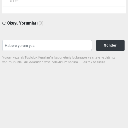
#TFF
Okuyu Yorumları
(0)
Gonder
Yorum yazarak Topluluk Kuralları’nı kabul etmiş bulunuyor ve siteye yaptığınız
yorumunuzla ilgili doğrudan veya dolaylı tüm sorumluluğu tek başınıza
üstleniyorsunuz. Yazılan tüm yorumlardan site yönetimi hiçbir şekilde sorumlu
tutulamaz.
Anasayfa
Spor
Amedspor Tarihi Başarıya İmza
Attı! 3-3’lük Berabere ile Süper
Lig’e Yükseldi