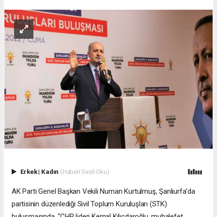
Erkek
|
Kadın
(Haberi Sesli Oku)
AK Parti Genel Başkan Vekili Numan Kurtulmuş, Şanlıurfa’da
partisinin düzenlediği Sivil Toplum Kuruluşları (STK)
buluşmasında, “CHP lideri Kemal Kılıçdaroğlu, muhalefet