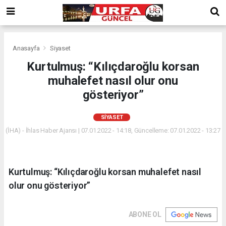
Anasayfa
Siyaset
Kurtulmuş: “Kılıçdaroğlu korsan
muhalefet nasıl olur onu
gösteriyor”
SIYASET
(İHA) - İhlas Haber Ajansı | 07.01.2022 - 14:18, Güncelleme: 07.01.2022 - 13:27
Kurtulmuş: “Kılıçdaroğlu korsan muhalefet nasıl
olur onu gösteriyor”
ABONE OL