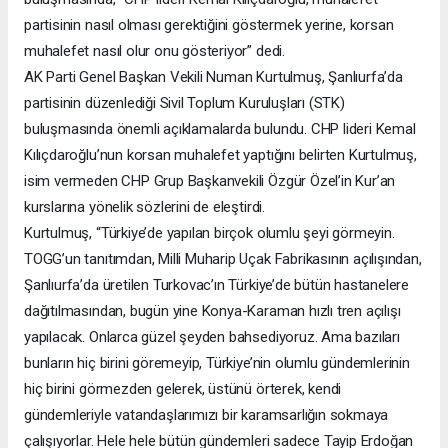
partisinin nasıl olması gerektiğini göstermek yerine, korsan
muhalefet nasıl olur onu gösteriyor” dedi.
AK Parti Genel Başkan Vekili Numan Kurtulmuş, Şanlıurfa’da
partisinin düzenlediği Sivil Toplum Kuruluşları (STK)
buluşmasında önemli açıklamalarda bulundu. CHP lideri Kemal
Kılıçdaroğlu’nun korsan muhalefet yaptığını belirten Kurtulmuş,
isim vermeden CHP Grup Başkanvekili Özgür Özel’in Kur’an
kurslarına yönelik sözlerini de eleştirdi.
Kurtulmuş, “Türkiye’de yapılan birçok olumlu şeyi görmeyin.
TOGG’un tanıtımdan, Milli Muharip Uçak Fabrikasının açılışından,
Şanlıurfa’da üretilen Turkovac’ın Türkiye’de bütün hastanelere
dağıtılmasından, bugün yine Konya-Karaman hızlı tren açılışı
yapılacak. Onlarca güzel şeyden bahsediyoruz. Ama bazıları
bunların hiç birini göremeyip, Türkiye’nin olumlu gündemlerinin
hiç birini görmezden gelerek, üstünü örterek, kendi
gündemleriyle vatandaşlarımızı bir karamsarlığın sokmaya
çalışıyorlar. Hele hele bütün gündemleri sadece Tayip Erdoğan