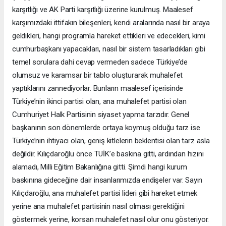
karşıtlığı ve AK Parti karşıtlığı üzerine kurulmuş. Maalesef
karşımızdaki ittifakın bileşenleri, kendi aralarında nasıl bir araya
geldikleri, hangi programla hareket ettikleri ve edecekleri, kimi
cumhurbaşkanı yapacakları, nasıl bir sistem tasarladıkları gibi
temel sorulara dahi cevap vermeden sadece Türkiye’de
olumsuz ve karamsar bir tablo oluşturarak muhalefet
yaptıklarını zannediyorlar. Bunların maalesef içerisinde
Türkiye’nin ikinci partisi olan, ana muhalefet partisi olan
Cumhuriyet Halk Partisinin siyaset yapma tarzıdır. Genel
başkanının son dönemlerde ortaya koymuş olduğu tarz ise
Türkiye’nin ihtiyacı olan, geniş kitlelerin beklentisi olan tarz asla
değildir. Kılıçdaroğlu önce TUİK’e baskına gitti, ardından hızını
alamadı, Milli Eğitim Bakanlığına gitti. Şimdi hangi kurum
baskınına gideceğine dair insanlarımızda endişeler var. Sayın
Kılıçdaroğlu, ana muhalefet partisi lideri gibi hareket etmek
yerine ana muhalefet partisinin nasıl olması gerektiğini
göstermek yerine, korsan muhalefet nasıl olur onu gösteriyor.