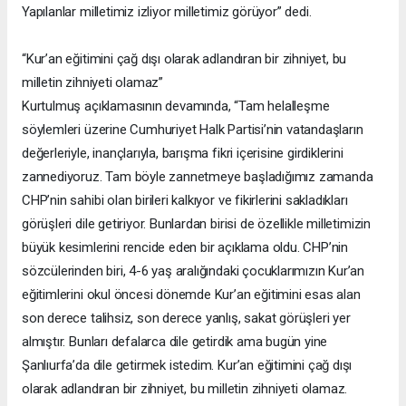
Yapılanlar milletimiz izliyor milletimiz görüyor” dedi.
“Kur’an eğitimini çağ dışı olarak adlandıran bir zihniyet, bu
milletin zihniyeti olamaz”
Kurtulmuş açıklamasının devamında, “Tam helalleşme
söylemleri üzerine Cumhuriyet Halk Partisi’nin vatandaşların
değerleriyle, inançlarıyla, barışma fikri içerisine girdiklerini
zannediyoruz. Tam böyle zannetmeye başladığımız zamanda
CHP’nin sahibi olan birileri kalkıyor ve fikirlerini sakladıkları
görüşleri dile getiriyor. Bunlardan birisi de özellikle milletimizin
büyük kesimlerini rencide eden bir açıklama oldu. CHP’nin
sözcülerinden biri, 4-6 yaş aralığındaki çocuklarımızın Kur’an
eğitimlerini okul öncesi dönemde Kur’an eğitimini esas alan
son derece talihsiz, son derece yanlış, sakat görüşleri yer
almıştır. Bunları defalarca dile getirdik ama bugün yine
Şanlıurfa’da dile getirmek istedim. Kur’an eğitimini çağ dışı
olarak adlandıran bir zihniyet, bu milletin zihniyeti olamaz.