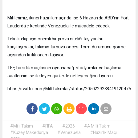
Millilerimiz, ikinci hazırlık maçında ise 6 Haziran’da ABD’nin Fort
Lauderdale kentinde Venezuela ile mücadele edecek.
Teknik ekip için önemli bir prova niteliği taşıyan bu
karşılaşmalar, takımın turnuva öncesi form durumunu görme
açısından kritik önem taşıyor.
TFF, hazırlık maçlarının oynanacağı stadyumlar ve başlama
saatlerinin ise ilerleyen günlerde netleşeceğini duyurdu.
https://twitter.com/MilliTakimlar/status/2050229238419120475
#Milli Takım
#FIFA
#2026
#A Milli Takım
#Kuzey Makedonya
#Venezuela
#Hazırlık Maçı