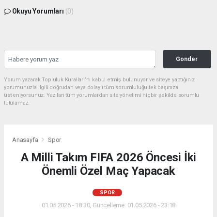
Okuyu Yorumları
(0)
Gonder
Yorum yazarak Topluluk Kuralları’nı kabul etmiş bulunuyor ve siteye yaptığınız
yorumunuzla ilgili doğrudan veya dolaylı tüm sorumluluğu tek başınıza
üstleniyorsunuz. Yazılan tüm yorumlardan site yönetimi hiçbir şekilde sorumlu
tutulamaz.
Anasayfa
Spor
A Milli Takım FIFA 2026 Öncesi İki
Önemli Özel Maç Yapacak
SPOR
01.05.2026 - 18:30, Güncelleme: 01.05.2026 - 23:18