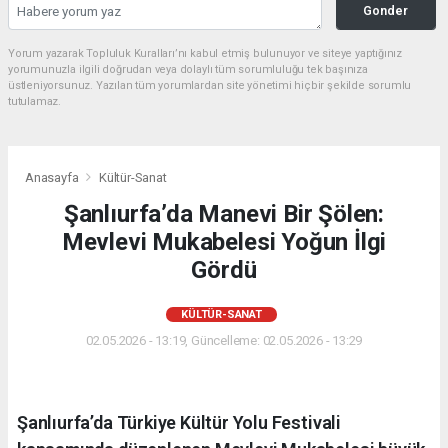
Gonder
Yorum yazarak Topluluk Kuralları’nı kabul etmiş bulunuyor ve siteye yaptığınız
yorumunuzla ilgili doğrudan veya dolaylı tüm sorumluluğu tek başınıza
üstleniyorsunuz. Yazılan tüm yorumlardan site yönetimi hiçbir şekilde sorumlu
tutulamaz.
Anasayfa
Kültür-Sanat
Şanlıurfa’da Manevi Bir Şölen:
Mevlevi Mukabelesi Yoğun İlgi
Gördü
KÜLTÜR-SANAT
02.05.2026 - 13:19, Güncelleme: 02.05.2026 - 13:29
Şanlıurfa’da Türkiye Kültür Yolu Festivali