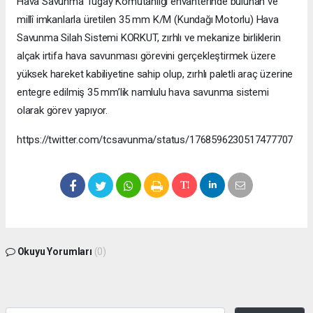
Hava Savunma Tugay Komutanlığı envanterinde bulunan ve
millî imkanlarla üretilen 35 mm K/M (Kundağı Motorlu) Hava
Savunma Silah Sistemi KORKUT, zırhlı ve mekanize birliklerin
alçak irtifa hava savunması görevini gerçekleştirmek üzere
yüksek hareket kabiliyetine sahip olup, zırhlı paletli araç üzerine
entegre edilmiş 35 mm’lik namlulu hava savunma sistemi
olarak görev yapıyor.
https://twitter.com/tcsavunma/status/1768596230517477707
Okuyu Yorumları
(0)