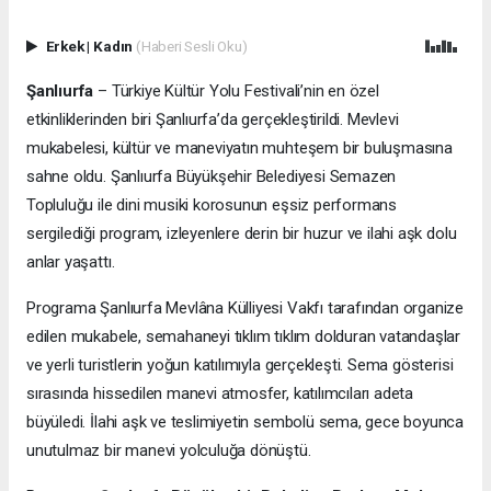
Erkek
|
Kadın
(Haberi Sesli Oku)
Şanlıurfa
– Türkiye Kültür Yolu Festivali’nin en özel
etkinliklerinden biri Şanlıurfa’da gerçekleştirildi. Mevlevi
mukabelesi, kültür ve maneviyatın muhteşem bir buluşmasına
sahne oldu. Şanlıurfa Büyükşehir Belediyesi Semazen
Topluluğu ile dini musiki korosunun eşsiz performans
sergilediği program, izleyenlere derin bir huzur ve ilahi aşk dolu
anlar yaşattı.
Programa
Şanlıurfa Mevlâna Külliyesi Vakfı tarafından organize
edilen mukabele, semahaneyi tıklım tıklım dolduran vatandaşlar
ve yerli turistlerin yoğun katılımıyla gerçekleşti. Sema gösterisi
sırasında hissedilen manevi atmosfer, katılımcıları adeta
büyüledi. İlahi aşk ve teslimiyetin sembolü sema, gece boyunca
unutulmaz bir manevi yolculuğa dönüştü.