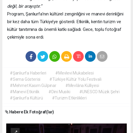
değil, bir arayıştır.”
Program, Şanlıurfa’nın kültürel zenginliğini ve manevi derinliğini
bir kez daha tüm Türkiye’ye gösterdi. Etkinlik, kentin turizm ve
kültür tanıtımına da önemli katkı sağladı. Gece, toplu fotoğraf
çekimiyle sona erdi.
#Şanlıurfa Haberleri
#Mevlevi Mukabelesi
#Sema Gösterisi
#Türkiye Kültür Yolu Festivali
#Mehmet Kasım Gülpınar
#Mevlâna Külliyesi
#Manevi Etkinlik
#Dini Musiki
#UNESCO Müzik Şehri
#Şanlıurfa Kültürü
#Turizm Etkinlikleri
Habere Ek Fotoğraf(lar)