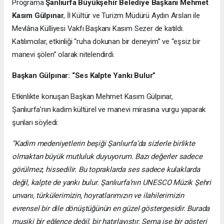
Programa
Şanlıurfa Büyükşehir Belediye Başkanı Mehmet
Kasım Gülpınar
, İl Kültür ve Turizm Müdürü Aydın Arslan ile
Mevlâna Külliyesi Vakfı Başkanı Kasım Sezer de katıldı.
Katılımcılar, etkinliği “ruha dokunan bir deneyim” ve “eşsiz bir
manevi şölen” olarak nitelendirdi.
Başkan Gülpınar: “Ses Kalpte Yankı Bulur”
Etkinlikte konuşan Başkan Mehmet Kasım Gülpınar,
Şanlıurfa’nın kadim kültürel ve manevi mirasına vurgu yaparak
şunları söyledi:
“Kadim medeniyetlerin beşiği Şanlıurfa’da sizlerle birlikte
olmaktan büyük mutluluk duyuyorum. Bazı değerler sadece
görülmez, hissedilir. Bu topraklarda ses sadece kulaklarda
değil, kalpte de yankı bulur. Şanlıurfa’nın UNESCO Müzik Şehri
unvanı, türkülerimizin, hoyratlarımızın ve ilahilerimizin
evrensel bir dile dönüştüğünün en güzel göstergesidir. Burada
musiki bir eğlence değil, bir hatırlayıştır. Sema ise bir gösteri