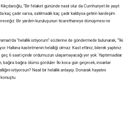
n Kılıçdaroğlu, "Bir felaket gününde nasıl olur da Cumhuriyet ile yaşıt
a kaç çadır varsa, satılmadık kaç çadır kaldıysa getirin kardeşim
ereceğiz. Bir yardım kuruluşunun ticarethaneye dönüşmesi ne
aman'da "helallik istiyorum" sözlerine de göndermede bulunarak, "'İki
yor. Halkına kastetmenin helalliği olmaz. Kast ettiniz, bilerek yaptınız
n geç 6 saat içinde ordumuzun ulaşamayacağı yer yok. Yaptırmadılar.
, bağıra bağıra ölümü gördüler. İki koca gün geçecek, insanlar
lliğini istiyorsun? Nasıl bir helallik anlayışı. Donarak hayatını
e konuştu.