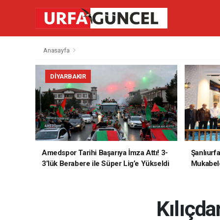
Anasayfa
DIYARBAKIR
Amedspor Tarihi Başarıya İmza Attı! 3-
Şanlıurf
3’lük Berabere ile Süper Lig’e Yükseldi
Mukabele
Kılıçdar