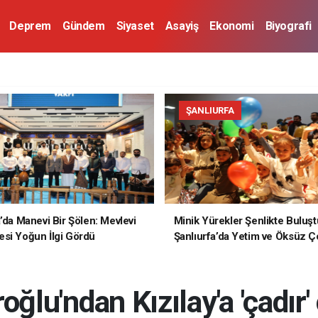
Deprem
Gündem
Siyaset
Asayiş
Ekonomi
Biyografi
ŞANLIURFA
a’da Manevi Bir Şölen: Mevlevi
Minik Yürekler Şenlikte Buluşt
si Yoğun İlgi Gördü
Şanlıurfa’da Yetim ve Öksüz Ç
Unutulmaz Bir Gün Yaşadı
oğlu'ndan Kızılay'a 'çadır'