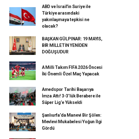
ABD ve İsrail'in Suriye ile
Türkiye arasındaki
yakınlaşmaya tepkisi ne
olacak?
BAŞKAN GÜLPINAR: 19 MAYIS,
BİR MİLLETİN YENİDEN
DOĞUŞUDUR
A Milli Takım FIFA 2026 Öncesi
İki Önemli Özel Maç Yapacak
Amedspor Tarihi Başarıya
İmza Attı! 3-3’lük Berabere ile
Süper Lig’e Yükseldi
Şanlıurfa’da Manevi Bir Şölen:
Mevlevi Mukabelesi Yoğun İlgi
Gördü