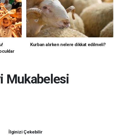
u!
Kurban alırken nelere dikkat edilmeli?
ocuklar
vi Mukabelesi
İlginizi Çekebilir