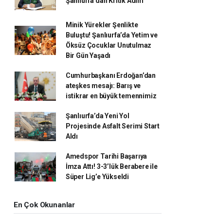
Şanlıurfa’dan Kritik Adım
Minik Yürekler Şenlikte
Buluştu! Şanlıurfa’da Yetim ve
Öksüz Çocuklar Unutulmaz
Bir Gün Yaşadı
Cumhurbaşkanı Erdoğan’dan
ateşkes mesajı: Barış ve
istikrar en büyük temennimiz
Şanlıurfa’da Yeni Yol
Projesinde Asfalt Serimi Start
Aldı
Amedspor Tarihi Başarıya
İmza Attı! 3-3’lük Berabere ile
Süper Lig’e Yükseldi
En Çok Okunanlar