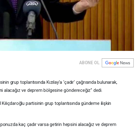
ABONE OL
nin grup toplantısında Kızılay'a 'çadır' çağrısında bulunarak,
ini alacağız ve deprem bölgesine göndereceğiz" dedi.
lıçdaroğlu partisinin grup toplantısında gündeme ilişkin
"Deponuzda kaç çadır varsa getirin hepsini alacağız ve deprem