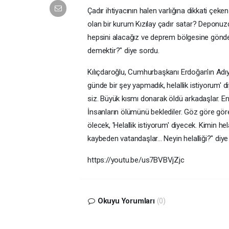
Çadır ihtiyacının halen varlığına dikkati çeke
olan bir kurum Kızılay çadır satar? Deponuzd
hepsini alacağız ve deprem bölgesine gönd
demektir?" diye sordu.
Kılıçdaroğlu, Cumhurbaşkanı Erdoğan'ın Adıy
günde bir şey yapmadık, helallik istiyorum' di
siz. Büyük kısmı donarak öldü arkadaşlar. E
İnsanların ölümünü beklediler. Göz göre göre
ölecek, 'Helallik istiyorum' diyecek. Kimin hela
kaybeden vatandaşlar... Neyin helalliği?" diy
https://youtu.be/us7BVBVjZjc
Okuyu Yorumları
(0)