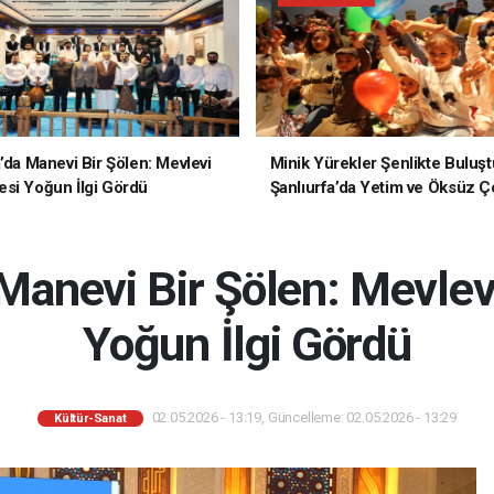
a’da Manevi Bir Şölen: Mevlevi
Minik Yürekler Şenlikte Buluşt
si Yoğun İlgi Gördü
Şanlıurfa’da Yetim ve Öksüz Ç
Unutulmaz Bir Gün Yaşadı
 Manevi Bir Şölen: Mevle
Yoğun İlgi Gördü
02.05.2026 - 13:19, Güncelleme: 02.05.2026 - 13:29
Kültür-Sanat