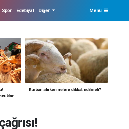
Spor
Edebiyat
Diğer
Menü
u!
Kurban alırken nelere dikkat edilmeli?
ocuklar
 çağrısı!