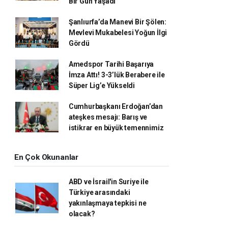
Bir Gün Yaşadı
Şanlıurfa’da Manevi Bir Şölen:
Mevlevi Mukabelesi Yoğun İlgi
Gördü
Amedspor Tarihi Başarıya
İmza Attı! 3-3’lük Berabere ile
Süper Lig’e Yükseldi
Cumhurbaşkanı Erdoğan’dan
ateşkes mesajı: Barış ve
istikrar en büyük temennimiz
En Çok Okunanlar
ABD ve İsrail'in Suriye ile
Türkiye arasındaki
yakınlaşmaya tepkisi ne
olacak?