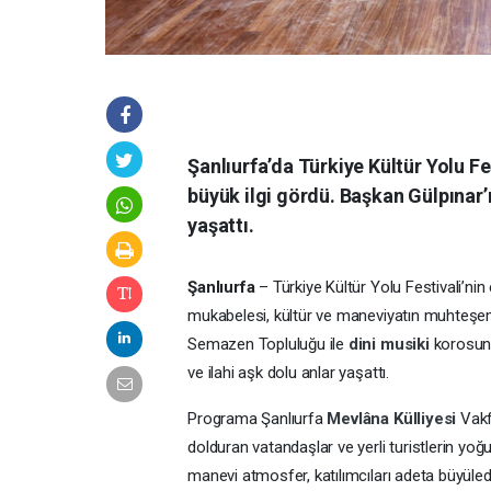
Şanlıurfa’da Türkiye Kültür Yolu 
büyük ilgi gördü. Başkan Gülpınar
yaşattı.
Şanlıurfa
– Türkiye Kültür Yolu Festivali’nin e
mukabelesi, kültür ve maneviyatın muhteşem
Semazen Topluluğu ile
dini musiki
korosunu
ve ilahi aşk dolu anlar yaşattı.
Programa
Şanlıurfa
Mevlâna Külliyesi
Vakf
dolduran vatandaşlar ve yerli turistlerin yoğu
manevi atmosfer, katılımcıları adeta büyüle