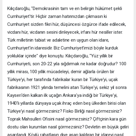
Kılıçdaroğlu, "Demokrasinin tam ve en belirgin hükümet şekli
Cumhuriyet'tir. Hiçbir zaman hatırınızdan çıkmasın ki
Cumhuriyet sizden fikri hür, düşüncesi özgürce ifade edilecek,
vicdanı hür, vicdanın sesini dinleyecek, irfanı hür nesiller ister.
Türk milletinin tabiat ve adaletine en uygun olan idare,
Cumhuriyet'in idaresidir. Biz Cumhuriyet'imizi böyle kurduk
yokluklar içinde" diye konuştu. Kılıçdaroğlu, "Yüz yıllık bir
Cumhuriyeti, son 20-22 yıla sığdırmak ne kadar doğrudur? 100
yıllık mirası, 100 yıllık mücadeleyi, demir ağlarla örülen bir
Türkiye'yi, her tarafında fabrikalar kuran bir Türkiye'yi, uçak
fabrikasının 1921 yılında temelini atan Türkiye'yi, sekiz yıl sonra
Kayseri'den kalkan ilk uçağın Ankara'ya indiği bir Türkiye'yi,
1940'lı yıllarda dünyaya uçak ihraç eden beş ülkeden birisi olan
Türkiye'yi nasıl görmezsiniz? Fisko Birliği nasıl görmezsiniz?
Toprak Mahsulleri Ofisini nasıl görmezsiniz? Çiftçinin kara gün
dostu olan kurumları nasıl görmezsiniz? Devletin en büyük geliri
aşardandı. Köylü rahatlasın diye aşarı kaldıran bir idareyi nasıl