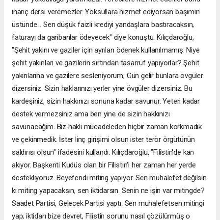
inanç dersi veremezler. Yoksullara hizmet ediyorsan başımın
üstünde... Sen düşük faizli krediyi yandaşlara bastıracaksın,
faturayı da garibanlar ödeyecek" diye konuştu. Kılıçdaroğlu,
"Şehit yakını ve gaziler için ayrılan ödenek kullanılmamış. Niye
şehit yakınları ve gazilerin sırtından tasarruf yapıyorlar? Şehit
yakınlarına ve gazilere sesleniyorum; Gün gelir bunlara övgüler
dizersiniz. Sizin haklarınızı yerler yine övgüler dizersiniz. Bu
kardeşiniz, sizin hakkınızı sonuna kadar savunur. Yeteri kadar
destek vermezsiniz ama ben yine de sizin hakkınızı
savunacağım. Biz haklı mücadeleden hiçbir zaman korkmadık
ve çekinmedik. İster linç girişimi olsun ister terör örgütünün
saldırısı olsun" ifadesini kullandı. Kılıçdaroğlu, "Filistin'de kan
akıyor. Başkenti Kudüs olan bir Filistin'i her zaman her yerde
destekliyoruz. Beyefendi miting yapıyor. Sen muhalefet değilsin
ki miting yapacaksın, sen iktidarsın. Senin ne işin var mitingde?
Saadet Partisi, Gelecek Partisi yaptı. Sen muhalefetsen mitingi
yap, iktidarı bize devret, Filistin sorunu nasıl çözülürmüş o