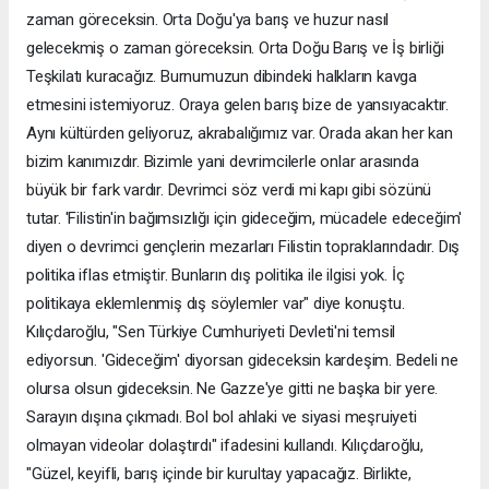
zaman göreceksin. Orta Doğu'ya barış ve huzur nasıl
gelecekmiş o zaman göreceksin. Orta Doğu Barış ve İş birliği
Teşkilatı kuracağız. Burnumuzun dibindeki halkların kavga
etmesini istemiyoruz. Oraya gelen barış bize de yansıyacaktır.
Aynı kültürden geliyoruz, akrabalığımız var. Orada akan her kan
bizim kanımızdır. Bizimle yani devrimcilerle onlar arasında
büyük bir fark vardır. Devrimci söz verdi mi kapı gibi sözünü
tutar. 'Filistin'in bağımsızlığı için gideceğim, mücadele edeceğim'
diyen o devrimci gençlerin mezarları Filistin topraklarındadır. Dış
politika iflas etmiştir. Bunların dış politika ile ilgisi yok. İç
politikaya eklemlenmiş dış söylemler var" diye konuştu.
Kılıçdaroğlu, "Sen Türkiye Cumhuriyeti Devleti'ni temsil
ediyorsun. 'Gideceğim' diyorsan gideceksin kardeşim. Bedeli ne
olursa olsun gideceksin. Ne Gazze'ye gitti ne başka bir yere.
Sarayın dışına çıkmadı. Bol bol ahlaki ve siyasi meşruiyeti
olmayan videolar dolaştırdı" ifadesini kullandı. Kılıçdaroğlu,
"Güzel, keyifli, barış içinde bir kurultay yapacağız. Birlikte,