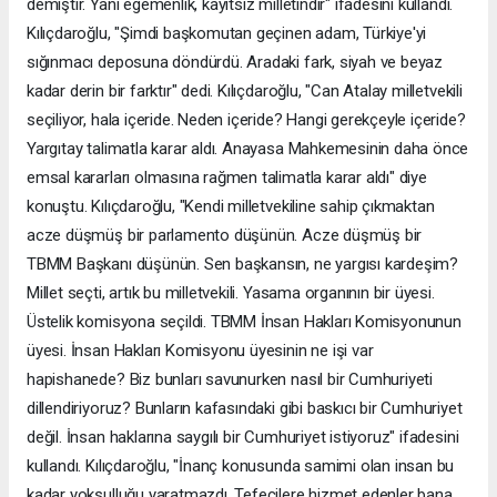
demiştir. Yani egemenlik, kayıtsız milletindir" ifadesini kullandı.
Kılıçdaroğlu, "Şimdi başkomutan geçinen adam, Türkiye'yi
sığınmacı deposuna döndürdü. Aradaki fark, siyah ve beyaz
kadar derin bir farktır" dedi. Kılıçdaroğlu, "Can Atalay milletvekili
seçiliyor, hala içeride. Neden içeride? Hangi gerekçeyle içeride?
Yargıtay talimatla karar aldı. Anayasa Mahkemesinin daha önce
emsal kararları olmasına rağmen talimatla karar aldı" diye
konuştu. Kılıçdaroğlu, "Kendi milletvekiline sahip çıkmaktan
acze düşmüş bir parlamento düşünün. Acze düşmüş bir
TBMM Başkanı düşünün. Sen başkansın, ne yargısı kardeşim?
Millet seçti, artık bu milletvekili. Yasama organının bir üyesi.
Üstelik komisyona seçildi. TBMM İnsan Hakları Komisyonunun
üyesi. İnsan Hakları Komisyonu üyesinin ne işi var
hapishanede? Biz bunları savunurken nasıl bir Cumhuriyeti
dillendiriyoruz? Bunların kafasındaki gibi baskıcı bir Cumhuriyet
değil. İnsan haklarına saygılı bir Cumhuriyet istiyoruz" ifadesini
kullandı. Kılıçdaroğlu, "İnanç konusunda samimi olan insan bu
kadar yoksulluğu yaratmazdı. Tefecilere hizmet edenler bana