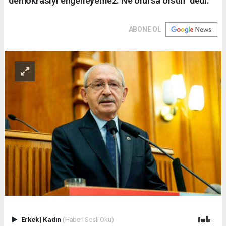
demokrasiyi engelleyemez. Ne olursa olsun" dedi.
ABONE OL
Erkek
|
Kadın
(Haberi Sesli Oku)