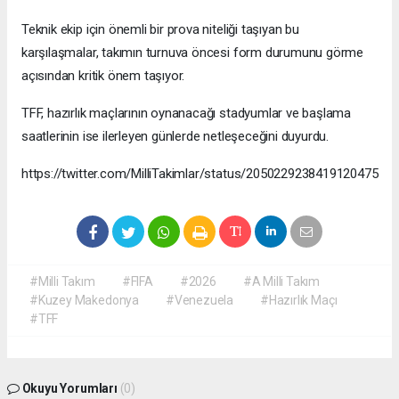
Teknik ekip için önemli bir prova niteliği taşıyan bu
karşılaşmalar, takımın turnuva öncesi form durumunu görme
açısından kritik önem taşıyor.
TFF, hazırlık maçlarının oynanacağı stadyumlar ve başlama
saatlerinin ise ilerleyen günlerde netleşeceğini duyurdu.
https://twitter.com/MilliTakimlar/status/2050229238419120475
#Milli Takım
#FIFA
#2026
#A Milli Takım
#Kuzey Makedonya
#Venezuela
#Hazırlık Maçı
#TFF
Okuyu Yorumları
(0)