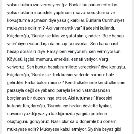
yolsuzluklara izin vermeyeceğiz. Bunlar, bu parlamentodan
yolsuzluklarla mücadele yapılmasın, savcı soruşturma ve
kovuşturma açmasın diye yasa çıkardılar. Bunlarla Cumhuriyet
mukayese edilir mi? Akıl var mantık var" ifadesini kullandı.
Kılıçdaroğlu, "Bunlar ise lüks ve şatafatın içindeler. 'Bize hesap
verin' diyen vatandaşa da hesap soruyorlar, 'Sen bana nasıl
hesap sorarsın' diye. Parayı ben veriyorum, sen vermiyorsun.
Köylüsü, işçisi, memuru, emeklisi, esnafı veriyor. Vergi
veriyoruz. Sen bunun hesabını millete vereceksin" diye konuştu.
Kılıçdaroğlu, "Bunlar ise Türk lirasını yerlerde sürünür hale
getirdiler. Farka bakar mısınız? Kendi ülkelerinde kendi ülkesinin
parasıyla değil de yabancı parayla kendi vatandaşından
borçlanan bir düzeni inşa ettiler. Akıl tutulması" ifadesini
kullandı. Kılıçdaroğlu, "Burada ise bırakın devlette liyakati,
savcının yazdığı yazıya baktığımızda yargıda çetelerin
oluştuğunu görüyoruz. Nasıl olur da o dönemle bu dönem
mukayese edilir? Mukayese kabul etmiyor. Siyahla beyaz gibi