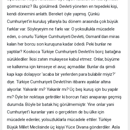
görmezsiniz? Bu görülmedi. Devleti yöneten en tepedeki kişi,
kendi dönemini anlattı. Bereket öyle yapmış. Çünkü
Cumhuriyet'in kuruluş yıllarıyla bu dönem arasında çok büyük
farklar var. Söyleyeyim ne farkı var. O yoksullukla mücadele
eden, o onurlu Türkiye Cumhuriyeti Devleti, Osmanlı'dan miras
kalan her borcu son kuruşuna kadar ödedi. Peki bunlar ne
yaptılar? Koskoca Türkiye Cumhuriyeti Devleti'ni borç batağına
sürüklediler. İkisi zaten mukayese kabul etmez. Onlar, büyüme
ve kalkınma için kimseye el avuç açmadılar. Bunlar da şimdi
kapı kapı dolaşıyor 'acaba bir yerlerden para bulabilir miyiz?'
diye. Türkiye Cumhuriyeti Devleti'nin itibarını ayaklar altına
alıyorlar. Yalvarılır mı? Yakarılır mı? Üç beş kuruş için bu yapılır
mı? Öyle bir noktaya getirdiler ki borcun faizi anaparayı geçmiş
durumda. Böyle bir batak hiç görülmemiştir. Yine onlar yani
Cumhuriyet'i kuranlar yani o gerçekten de bu ülke için
mücadele edenler, yolsuzluklarla mücadele ettiler. Türkiye
Büyük Millet Meclisinde üç kişiyi Yüce Divana gönderdiler. Asla