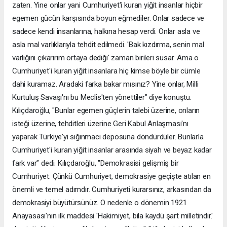
zaten. Yine onlar yani Cumhuriyet'i kuran yiğit insanlar hiçbir
egemen gücün karşısında boyun eğmediler. Onlar sadece ve
sadece kendi insanlarına, halkına hesap verdi. Onlar asla ve
asla mal varlıklarıyla tehdit edilmedi. 'Bak kızdırma, senin mal
varlığını çıkarırım ortaya dediği' zaman birileri susar. Ama o
Cumhuriyet'i kuran yiğit insanlara hiç kimse böyle bir cümle
dahi kuramaz. Aradaki farka bakar mısınız? Yine onlar, Milli
Kurtuluş Savaşı'nı bu Meclis'ten yönettiler" diye konuştu.
Kılıçdaroğlu, "Bunlar egemen güçlerin talebi üzerine, onların
isteği üzerine, tehditleri üzerine Geri Kabul Anlaşması'nı
yaparak Türkiye'yi sığınmacı deposuna döndürdüler. Bunlarla
Cumhuriyet'i kuran yiğit insanlar arasında siyah ve beyaz kadar
fark var” dedi. Kılıçdaroğlu, "Demokrasisi gelişmiş bir
Cumhuriyet. Çünkü Cumhuriyet, demokrasiye geçişte atılan en
önemli ve temel adımdır. Cumhuriyeti kurarsınız, arkasından da
demokrasiyi büyütürsünüz. O nedenle o dönemin 1921
Anayasası'nın ilk maddesi 'Hakimiyet, bila kaydü şart milletindir.'