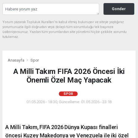
Gonder
Yorum yazarak Topluluk Kuralları’nı kabul etmiş bulunuyor ve siteye yaptığınız
yorumunuzla ilgili doğrudan veya dolaylı tüm sorumluluğu tek başınıza
üstleniyorsunuz. Yazılan tüm yorumlardan site yönetimi hiçbir şekilde sorumlu
tutulamaz.
Anasayfa
Spor
A Milli Takım FIFA 2026 Öncesi İki
Önemli Özel Maç Yapacak
SPOR
01.05.2026 - 18:30, Güncelleme: 01.05.2026 - 23:18
A Milli Takım, FIFA 2026 Dünya Kupası finalleri
öncesi Kuzey Makedonya ve Venezuela ile iki özel