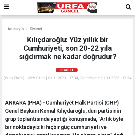
Anasayfa
Siyaset
Kılıçdaroğlu: Yüz yıllık bir
Cumhuriyeti, son 20-22 yıla
sığdırmak ne kadar doğrudur?
SIYASET
(Web Sitesi) - Web Sitesi | 01.11.2023 - 17:34, Güncelleme: 01.11.2023 - 17:34
ANKARA (PHA) - Cumhuriyet Halk Partisi (CHP)
Genel Başkanı Kemal Kılıçdaroğlu, dün partisinin
grup toplantısında yaptığı konuşmada, "Artık öyle
bir noktadayız ki hiçbir güç cumhuriyeti ve