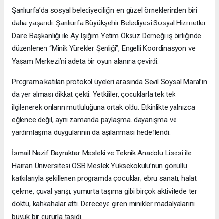
Şanlıurfa’da sosyal belediyeciliğin en güzel örneklerinden biri
daha yaşandı. Şanlıurfa Büyükşehir Belediyesi Sosyal Hizmetler
Daire Başkanlığı ile Ay Işığım Yetim Öksüz Derneği iş birliğinde
düzenlenen “Minik Yürekler Şenliği”, Engelli Koordinasyon ve
Yaşam Merkezi’ni adeta bir oyun alanına çevirdi.
Programa katılan protokol üyeleri arasında Sevil Soysal Maral’ın
da yer alması dikkat çekti. Yetkililer, çocuklarla tek tek
ilgilenerek onların mutluluğuna ortak oldu. Etkinlikte yalnızca
eğlence değil, aynı zamanda paylaşma, dayanışma ve
yardımlaşma duygularının da aşılanması hedeflendi.
İsmail Nazif Bayraktar Mesleki ve Teknik Anadolu Lisesi ile
Harran Üniversitesi OSB Meslek Yüksekokulu’nun gönüllü
katkılarıyla şekillenen programda çocuklar; ebru sanatı, halat
çekme, çuval yarışı, yumurta taşıma gibi birçok aktivitede ter
döktü, kahkahalar attı. Dereceye giren minikler madalyalarını
büyük bir gururla taşıdı.