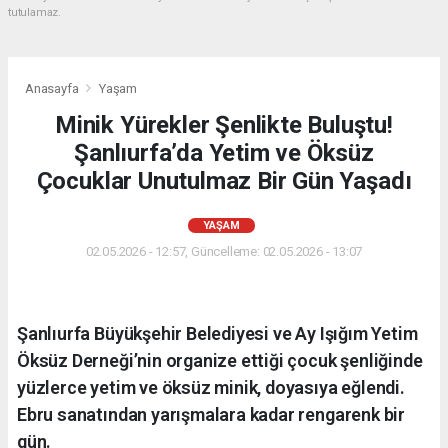
tutulamaz.
Anasayfa
Yaşam
Minik Yürekler Şenlikte Buluştu!
Şanlıurfa’da Yetim ve Öksüz
Çocuklar Unutulmaz Bir Gün Yaşadı
YAŞAM
02.05.2026 - 12:57, Güncelleme: 02.05.2026 - 13:07
Şanlıurfa Büyükşehir Belediyesi ve Ay Işığım Yetim
Öksüz Derneği’nin organize ettiği çocuk şenliğinde
yüzlerce yetim ve öksüz minik, doyasıya eğlendi.
Ebru sanatından yarışmalara kadar rengarenk bir
gün.