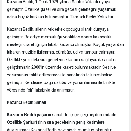
Kazancı Bedih, 1 Ocak 1929 yılında Şanlıurfa’da dünyaya
gelmiştir. Özellikle gazel ve sıra gecesi geleneğini yaşatmak
adına büyük katkıları bulunmuştur. Tam adı Bedih Yoluk’tur.
Kazancı Bedih, ailenin tek erkek çocuğu olarak dünyaya
gelmiştir. Belediye memurluğu yaptıktan sonra kazancılık
mesleği icra ettiği için lakabı kazancı olmuştur. Küçük yaşlardan
itibaren müzikle ilgilenmiş, cümbüş, ud ve tambur çalmıştır.
Özellikle yöredeki sıra gecelerine katılım sağlayarak sanatını
geliştirmiştir. 2000’in üzerinde kaseti bulunmaktadır. Sesi ve
yorumunun taklit edilmemesi ile sanatında tek isim haline
gelmiştir. Kendisine özgü üslubu ve yorumlaması ile birlikte
yöresinde “pir” lakabıyla da anılmıştır.
Kazancı Bedih Sanatı
Kazancı Bedih yaşamı
sanatı ile iç içe geçmiş durumdadır.
Özellikle Şanlıurfa’nın sıra gecelerinin geniş kesimlere
duyurulması Kazancı Bedih sayesinde mümkün olmuştur.