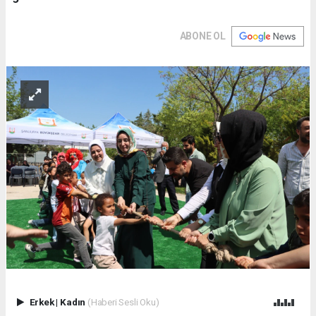
ABONE OL
Erkek
|
Kadın
(Haberi Sesli Oku)