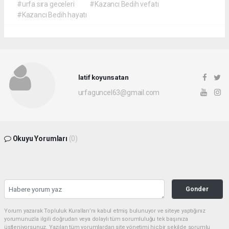
#urfa sıra geceleri
#Kazancı Bedih vefatı
#Kazancı Bedih hayatı
latif koyunsatan
urfaguncel63@gmail.com
Okuyu Yorumları
(0)
Gonder
Yorum yazarak Topluluk Kuralları’nı kabul etmiş bulunuyor ve siteye yaptığınız
yorumunuzla ilgili doğrudan veya dolaylı tüm sorumluluğu tek başınıza
üstleniyorsunuz. Yazılan tüm yorumlardan site yönetimi hiçbir şekilde sorumlu