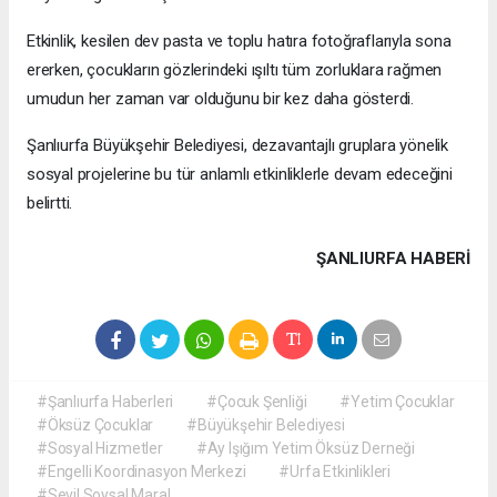
Etkinlik, kesilen dev pasta ve toplu hatıra fotoğraflarıyla sona
ererken, çocukların gözlerindeki ışıltı tüm zorluklara rağmen
umudun her zaman var olduğunu bir kez daha gösterdi.
Şanlıurfa Büyükşehir Belediyesi, dezavantajlı gruplara yönelik
sosyal projelerine bu tür anlamlı etkinliklerle devam edeceğini
belirtti.
ŞANLIURFA HABERİ
#Şanlıurfa Haberleri
#Çocuk Şenliği
#Yetim Çocuklar
#Öksüz Çocuklar
#Büyükşehir Belediyesi
#Sosyal Hizmetler
#Ay Işığım Yetim Öksüz Derneği
#Engelli Koordinasyon Merkezi
#Urfa Etkinlikleri
#Sevil Soysal Maral