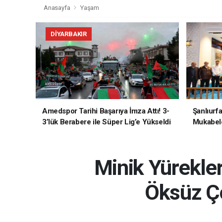
Anasayfa
Yaşam
DIYARBAKIR
Amedspor Tarihi Başarıya İmza Attı! 3-
Şanlıurf
3’lük Berabere ile Süper Lig’e Yükseldi
Mukabele
Minik Yürekler
Öksüz Ço