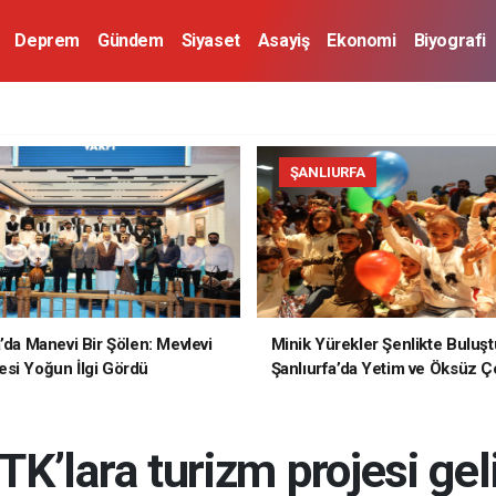
Deprem
Gündem
Siyaset
Asayiş
Ekonomi
Biyografi
ŞANLIURFA
a’da Manevi Bir Şölen: Mevlevi
Minik Yürekler Şenlikte Buluşt
si Yoğun İlgi Gördü
Şanlıurfa’da Yetim ve Öksüz Ç
Unutulmaz Bir Gün Yaşadı
’lara turizm projesi gel