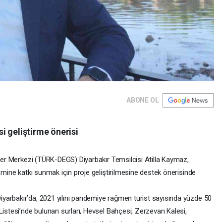
ABONE OL
i geliştirme önerisi
iler Merkezi (TÜRK-DEGS) Diyarbakır Temsilcisi Atilla Kaymaz,
izmine katkı sunmak için proje geliştirilmesine destek önerisinde
yarbakır’da, 2021 yılını pandemiye rağmen turist sayısında yüzde 50
Listesi’nde bulunan surları, Hevsel Bahçesi, Zerzevan Kalesi,