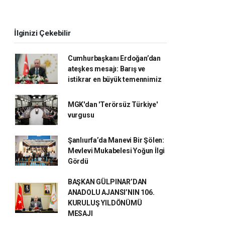
İlginizi Çekebilir
Cumhurbaşkanı Erdoğan’dan
ateşkes mesajı: Barış ve
istikrar en büyük temennimiz
MGK'dan 'Terörsüz Türkiye'
vurgusu
Şanlıurfa’da Manevi Bir Şölen:
Mevlevi Mukabelesi Yoğun İlgi
Gördü
BAŞKAN GÜLPINAR’DAN
ANADOLU AJANSI’NIN 106.
KURULUŞ YILDÖNÜMÜ
MESAJI