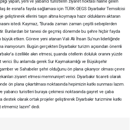
iği yapan, yerli ve yabancı turistlerin ziyaret noktası haline gelen
andaş ile esnafa fayda sağlaması için TÜRK-DEGS Diyarbakır Temsilcisi
 geliştirerek ellerini taşın altına koymaya hazır olduklarını aktaran
masını istedi. Kaymaz, “Burada zaman zaman çeşitli sebeplerden
tir. Bunlardan bir tanesi de geçmiş dönemde bu şehre hiçbir fayda
büyük etken. Göreve yeni atanan Vali Ali İhsan Su’nun liderliğinde
ğına inanıyorum. Bugün gerçekten Diyarbakır turizm açısından önemli
iyarbakır’a özellikle akın etmesi, şuanda otellerin doluluk oranını yüzde
t verici. Bu anlamda gerek Sur Kaymakamlığı ve Büyükşehir
gamber ve Sahabeler şehri olduğunu ön plana çıkarıyor olması çevre
mekanları ziyaret etmesi memnuniyet verici. Diyarbakır ticareti olarak
yönde ön plana çıkartılması noktasında hepimizin katkı sunması lazım.
rli ve yabancı turistleri buraya çekmesi noktasında gayret ve çaba
a destek olarak ortak projeler geliştirerek Diyarbakır turizmine katkı
t etmemiz lazım” dedi.