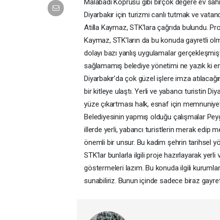
Malabadi Köprüsü gibi birçok değere ev sahipl
Diyarbakır için turizmi canlı tutmak ve vat
Atilla Kaymaz, STK’lara çağrıda bulundu. Proje
Kaymaz, STK’ların da bu konuda gayretli ol
dolayı bazı yanlış uygulamalar gerçekleşmiş
sağlamamış belediye yönetimi ne yazık ki en 
Diyarbakır’da çok güzel işlere imza atılaca
bir kitleye ulaştı. Yerli ve yabancı turistin D
yüze çıkartması halk, esnaf için memnuniye
Belediyesinin yapmış olduğu çalışmalar Pey
illerde yerli, yabancı turistlerin merak edip 
önemli bir unsur. Bu kadim şehrin tarihsel 
STK’lar bunlarla ilgili proje hazırlayarak ye
göstermeleri lazım. Bu konuda ilgili kurumlar
sunabiliriz. Bunun içinde sadece biraz gayre