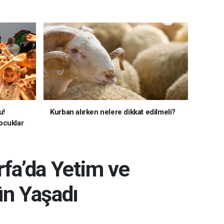
u!
Kurban alırken nelere dikkat edilmeli?
ocuklar
rfa’da Yetim ve
ün Yaşadı