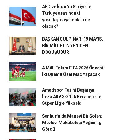
ABD ve İsrail'in Suriye ile
Türkiye arasındaki
yakınlaşmaya tepkisi ne
olacak?
BAŞKAN GÜLPINAR: 19 MAYIS,
BİR MİLLETİN YENİDEN
DOĞUŞUDUR
A Milli Takım FIFA 2026 Öncesi
İki Önemli Özel Maç Yapacak
Amedspor Tarihi Başarıya
İmza Attı! 3-3’lük Berabere ile
Süper Lig’e Yükseldi
Şanlıurfa’da Manevi Bir Şölen:
Mevlevi Mukabelesi Yoğun İlgi
Gördü