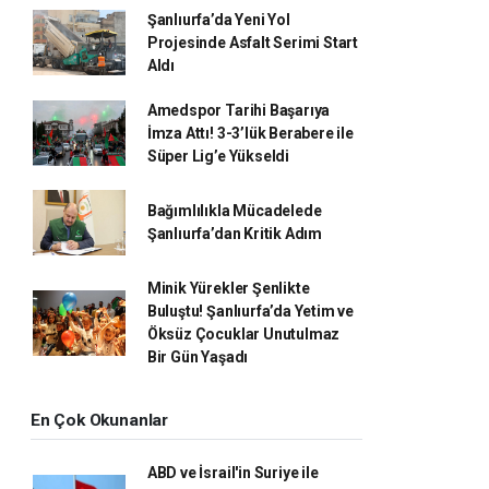
Şanlıurfa’da Yeni Yol
Projesinde Asfalt Serimi Start
Aldı
Amedspor Tarihi Başarıya
İmza Attı! 3-3’lük Berabere ile
Süper Lig’e Yükseldi
Bağımlılıkla Mücadelede
Şanlıurfa’dan Kritik Adım
Minik Yürekler Şenlikte
Buluştu! Şanlıurfa’da Yetim ve
Öksüz Çocuklar Unutulmaz
Bir Gün Yaşadı
En Çok Okunanlar
ABD ve İsrail'in Suriye ile