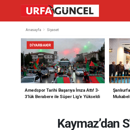
Anasayfa
Siyaset
DIYARBAKIR
Amedspor Tarihi Başarıya İmza Attı! 3-
Şanlıurf
3’lük Berabere ile Süper Lig’e Yükseldi
Mukabele
Kaymaz’dan STK