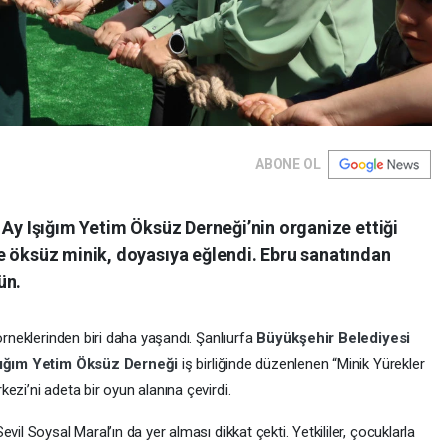
ABONE OL
 Ay Işığım Yetim Öksüz Derneği’nin organize ettiği
e öksüz minik, doyasıya eğlendi. Ebru sanatından
ün.
örneklerinden biri daha yaşandı. Şanlıurfa
Büyükşehir Belediyesi
şığım Yetim Öksüz Derneği
iş birliğinde düzenlenen “Minik Yürekler
ezi’ni adeta bir oyun alanına çevirdi.
il Soysal Maral’ın da yer alması dikkat çekti. Yetkililer, çocuklarla