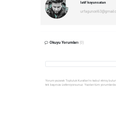
latif koyunsatan
urfaguncel63@gmail.
Okuyu Yorumları
(0)
Yorum yazarak Topluluk Kuralları’nı kabul etmiş bulun
tek başınıza üstleniyorsunuz. Yazılan tüm yorumlarda