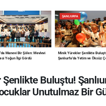
ŞANLIURFA
a’da Manevi Bir Şölen: Mevlevi
Minik Yürekler Şenlikte Buluşt
si Yoğun İlgi Gördü
Şanlıurfa’da Yetim ve Öksüz Ç
Unutulmaz Bir Gün Yaşadı
 Şenlikte Buluştu! Şanlıu
cuklar Unutulmaz Bir G