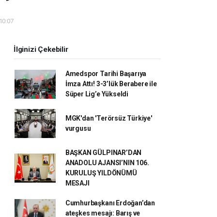
 10:07
İlginizi Çekebilir
Amedspor Tarihi Başarıya
İmza Attı! 3-3’lük Berabere ile
Süper Lig’e Yükseldi
MGK'dan 'Terörsüz Türkiye'
vurgusu
BAŞKAN GÜLPINAR’DAN
ANADOLU AJANSI’NIN 106.
KURULUŞ YILDÖNÜMÜ
MESAJI
Cumhurbaşkanı Erdoğan’dan
ateşkes mesajı: Barış ve