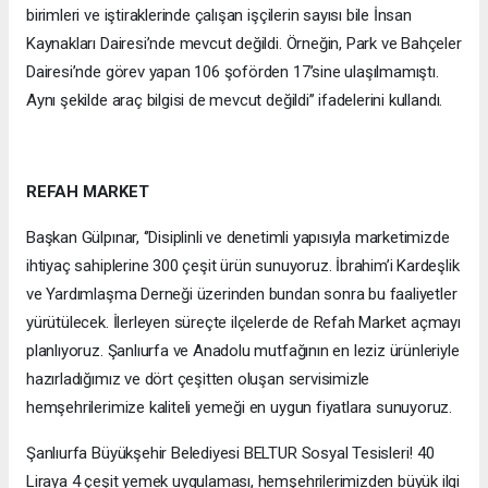
birimleri ve iştiraklerinde çalışan işçilerin sayısı bile İnsan
Kaynakları Dairesi’nde mevcut değildi. Örneğin, Park ve Bahçeler
Dairesi’nde görev yapan 106 şoförden 17’sine ulaşılmamıştı.
Aynı şekilde araç bilgisi de mevcut değildi’’ ifadelerini kullandı.
REFAH MARKET
Başkan Gülpınar, ‘’Disiplinli ve denetimli yapısıyla marketimizde
ihtiyaç sahiplerine 300 çeşit ürün sunuyoruz. İbrahim’i Kardeşlik
ve Yardımlaşma Derneği üzerinden bundan sonra bu faaliyetler
yürütülecek. İlerleyen süreçte ilçelerde de Refah Market açmayı
planlıyoruz. Şanlıurfa ve Anadolu mutfağının en leziz ürünleriyle
hazırladığımız ve dört çeşitten oluşan servisimizle
hemşehrilerimize kaliteli yemeği en uygun fiyatlara sunuyoruz.
Şanlıurfa Büyükşehir Belediyesi BELTUR Sosyal Tesisleri! 40
Liraya 4 çeşit yemek uygulaması, hemşehrilerimizden büyük ilgi