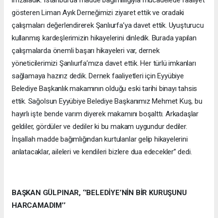
gösteren Liman Ayık Derneğimizi ziyaret ettik ve oradaki
çalışmaları değerlendirerek Şanlıurfa’ya davet ettik. Uyuşturucu
kullanmış kardeşlerimizin hikayelerini dinledik. Burada yapılan
çalışmalarda önemli başarı hikayeleri var, dernek
yöneticilerimizi Şanlıurfa’mıza davet ettik. Her türlü imkanları
sağlamaya hazırız dedik. Dernek faaliyetleri için Eyyübiye
Belediye Başkanlık makamının olduğu eski tarihi binayı tahsis
ettik. Sağolsun Eyyübiye Belediye Başkanımız Mehmet Kuş, bu
hayırlı işte bende varım diyerek makamını boşalttı. Arkadaşlar
geldiler, gördüler ve dediler ki bu makam uygundur dediler.
İnşallah madde bağımlığından kurtulanlar gelip hikayelerini
anlatacaklar, aileleri ve kendileri bizlere dua edecekler’’ dedi.
BAŞKAN GÜLPINAR, ‘’BELEDİYE’NİN BİR KURUŞUNU
HARCAMADIM’’