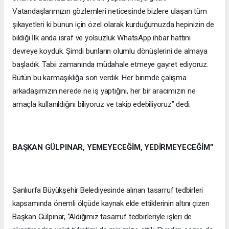
Vatandaşlarımızın gözlemleri neticesinde bizlere ulaşan tüm
şikayetleri ki bunun için özel olarak kurduğumuzda hepinizin de
bildiği İlk anda israf ve yolsuzluk WhatsApp ihbar hattını
devreye koyduk. Şimdi bunların olumlu dönüşlerini de almaya
başladık. Tabii zamanında müdahale etmeye gayret ediyoruz.
Bütün bu karmaşıklığa son verdik. Her birimde çalışma
arkadaşımızın nerede ne iş yaptığını, her bir aracımızın ne
amaçla kullanıldığını biliyoruz ve takip edebiliyoruz’’ dedi.
BAŞKAN GÜLPINAR, YEMEYECEĞİM, YEDİRMEYECEĞİM’’
Şanlıurfa Büyükşehir Belediyesinde alınan tasarruf tedbirleri
kapsamında önemli ölçüde kaynak elde ettiklerinin altını çizen
Başkan Gülpınar, ‘’Aldığımız tasarruf tedbirleriyle işleri de