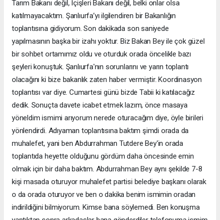
Tarım Bakanı değil, İçişleri Bakanı değil, belki onlar olsa
katılmayacaktım. Şanlıurfa’yı ilgilendiren bir Bakanlığın
toplantısına gidiyorum. Son dakikada son saniyede
yapılmasının başka bir izahı yoktur. Biz Bakan Bey ile çok güzel
bir sohbet ortamımız oldu ve oturduk orada öncelikle bazı
şeyleri konuştuk. Şanlıurfa'nın sorunlarını ve yarın toplantı
olacağını ki bize bakanlık zaten haber vermiştir. Koordinasyon
toplantısı var diye. Cumartesi günü bizde Tabii ki katılacağız
dedik. Sonuçta davete icabet etmek lazım, önce masaya
yöneldim ismimi arıyorum nerede oturacağım diye, öyle birileri
yönlendirdi. Adıyaman toplantısına baktım şimdi orada da
muhalefet, yani ben Abdurrahman Tutdere Bey'in orada
toplantıda heyette olduğunu gördüm daha öncesinde emin
olmak için bir daha baktım. Abdurrahman Bey aynı şekilde 7-8
kişi masada oturuyor muhalefet partisi belediye başkanı olarak
o da orada oturuyor ve ben o dakika benim ismimin oradan
indirildiğini bilmiyorum. Kimse bana söylemedi. Ben konuşma
yaptıktan sonra arkadaşlar bana gönderdiler telefonuma ismim