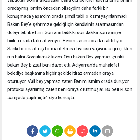
oradaymış ismim önceden bilseydim daha farklı bir
konuşmada yapardım orada şimdi tabii o kısmı yayınlanmadı.
Bakan Bey'e şehrimize geldiği için kendisinin atanmasından
dolayı tebrik ettim. Sonra anladık ki son dakika son saniye
birileri orada talimat veriyor. Benim ismimi oradan aldırtıyor.
Sanki bir icraatmış bir marifetmiş duygusu yaşıyorsa gerçekten
ruh halini Sorgulamak lazım. Onu bakan Bey yapmaz, çünkü
bakan Bey bizzat beni davet etti. Adıyaman'da muhalefet
belediye başkanına hiçbir şekilde itiraz etmeden oraya
oturtuyor. Vali bey yapmaz zaten Benim ismim orada duruyor
protokol ayarlamış zaten beni oraya oturtmuşlar. Bu belli ki son
saniyede yapılmıştır’’ diye konuştu.