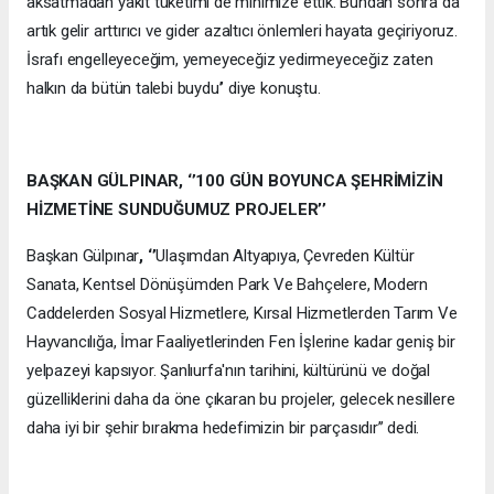
aksatmadan yakıt tüketimi de minimize ettik. Bundan sonra da
artık gelir arttırıcı ve gider azaltıcı önlemleri hayata geçiriyoruz.
İsrafı engelleyeceğim, yemeyeceğiz yedirmeyeceğiz zaten
halkın da bütün talebi buydu’’ diye konuştu.
BAŞKAN GÜLPINAR, ‘’100 GÜN BOYUNCA ŞEHRİMİZİN
HİZMETİNE SUNDUĞUMUZ PROJELER’’
Başkan Gülpınar
, ‘’
Ulaşımdan Altyapıya, Çevreden Kültür
Sanata, Kentsel Dönüşümden Park Ve Bahçelere, Modern
Caddelerden Sosyal Hizmetlere, Kırsal Hizmetlerden Tarım Ve
Hayvancılığa, İmar Faaliyetlerinden Fen İşlerine kadar geniş bir
yelpazeyi kapsıyor. Şanlıurfa'nın tarihini, kültürünü ve doğal
güzelliklerini daha da öne çıkaran bu projeler, gelecek nesillere
daha iyi bir şehir bırakma hedefimizin bir parçasıdır’’ dedi.