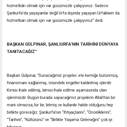
hizmetkârı olmak için var gücümüzle çalışıyoruz. Sadece
Şanlıurfa’da yaşayanlar değil Urfa dışında yaşayan Urfalıların da
hizmetkarı olmak için var gücümüzle çalışıyoruz’’ dedi.
BAŞKAN GÜLPINAR, ŞANLIURFA’NIN TARİHİNİ DÜNYAYA
TANITACAĞIZ’’
Başkan Gülpınar, ‘’Sunacağımız projeler; ete kemiğe bürünmüş,
finansmanı sağlanmış, önündeki engeller kaldırılmış işlerdir.
Kimisi ihale edilmiş, kimisi ihale edilme aşamasında olan
işlerimizdir. Bugün burada sayacağımız projelerin Allah’tan bir
mani olmazsa, bir bir, bitmiş ve kullanılır halde olduğunu hep
birlikte göreceğiz. Şanlıurfa’nın “İhtiyaçlarını”, “Önceliklerini”,
“Tarihini”, “Kültürünü” ve “Birlikte Yaşama Geleneğini” çok iyi
biliyoruz.