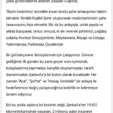
çaba gösterdiklerini anlatan, Başkan Gülpınar,
‘’Bizim hedefimiz öncelikle insan dostu şehir anlayışımızı hâkim
kılmaktır. Kimlikli Kişilikli Şehir oluşturarak medeniyetimizin şehir
tasavvurunu ihya etmektir. Biz de bu anlayışla, ortak payda ve
aklıda buluşarak; omuz omuza, el ele vererek şehrimizi, çağdaş
yollarla, Kentsel Dönüşümlerle, Meydanlarla, Altyapı ve Üstyapı
Yatırımlarıyla, Parklarıyla, Çiçekleriyle
Bir gül bahçesine dönüştürmek için çalışıyoruz. Göreve
geldiğimiz ilk günden bu yana geçen süre içerisinde,
kutuplaştırma yapmadan, karşıtlık oluşturmadan, taraflı
davranmadan Şanlıurfa'yı bir bütün olarak kucakladık. Her
zaman “Açık”, “Şeffaf” ve “Hesap Verilebilir” bir anlayış ile
hedeflerimize doğru yürüyeceğimizi belirttik ve belirtmeye
devam ediyoruz.
Biz bu yolda sadece bir kesimin değil, Şanlıurfa'nın 19.451
kilometrekaresinde yaşayan, 2 milyonu aşkın insanının