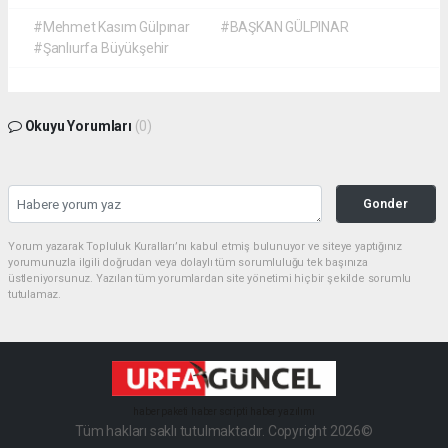
#Mehmet Kasım Gülpınar
#BAŞKAN GÜLPINAR
#Şanlıurfa Büyükşehir
Okuyu Yorumları
(0)
Gonder
Yorum yazarak Topluluk Kuralları’nı kabul etmiş bulunuyor ve siteye yaptığınız
yorumunuzla ilgili doğrudan veya dolaylı tüm sorumluluğu tek başınıza
üstleniyorsunuz. Yazılan tüm yorumlardan site yönetimi hiçbir şekilde sorumlu
tutulamaz.
haber paketi
haber scripti
haber yazılımı
Tüm hakları saklı tutulmaktadır. Copyright 2026©