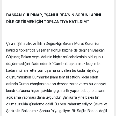
BAŞKAN GÜLPINAR, ‘’ŞANLIURFA’NIN SORUNLARINI
DİLE GETİRMEK İÇİN TOPLANTIYA KATILDIM’’
Çevre, Şehircilik ve İklim Değişikliği Bakanı Murat Kurum’un
katıldığı toplantıda yaşanan koltuk krizine de değinen Başkan
Gülpınar, Bakan veya Vali’nin hiçbir müdahalesinin olduğunu
düşünmediğini ifade ederek ‘’Cumhurbaşkanımız bugün bu
kadar muhalefette yumuşama sinyalleri bu kadar diyalog
oluşturmuşken Cumhurbaşkanı temsil ettiğini iddia eden
aslında Cumhurbaşkanına son derece zarar veren bu zihniyet
kendi kafasına hiçbir şekilde iç güzarlık yapıp, sebep olanların
açıklama yapması daha uygundur. Şanlıurfa yine bakın bir
olumsuzlukla gündeme geldi. Bu beni rahatsız ediyor. Çevre ve
Şehircilik Bakanımız Şanlıurfa’ya geliyor. Bir Sağlık Bakanı değil,