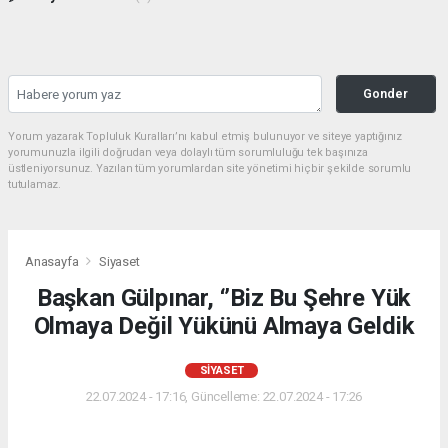
Gonder
Yorum yazarak Topluluk Kuralları’nı kabul etmiş bulunuyor ve siteye yaptığınız
yorumunuzla ilgili doğrudan veya dolaylı tüm sorumluluğu tek başınıza
üstleniyorsunuz. Yazılan tüm yorumlardan site yönetimi hiçbir şekilde sorumlu
tutulamaz.
Anasayfa
Siyaset
Başkan Gülpınar, ‘’Biz Bu Şehre Yük
Olmaya Değil Yükünü Almaya Geldik
SIYASET
22.07.2024 - 17:16, Güncelleme: 22.07.2024 - 17:26