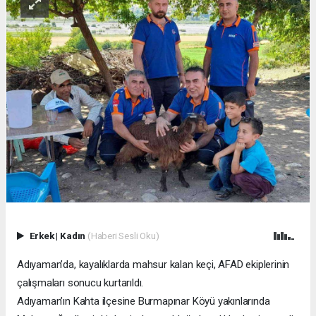
Erkek
|
Kadın
(Haberi Sesli Oku)
Adıyaman’da, kayalıklarda mahsur kalan keçi, AFAD ekiplerinin
çalışmaları sonucu kurtarıldı.
Adıyaman’ın Kahta ilçesine Burmapınar Köyü yakınlarında