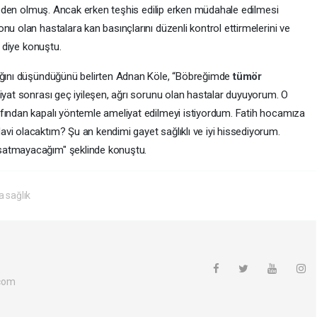
e neden olmuş. Ancak erken teşhis edilip erken müdahale edilmesi
nu olan hastalara kan basınçlarını düzenli kontrol ettirmelerini ve
” diye konuştu.
tığını düşündüğünü belirten Adnan Köle, “Böbreğimde
tümör
iyat sonrası geç iyileşen, ağrı sorunu olan hastalar duyuyorum. O
fından kapalı yöntemle ameliyat edilmeyi istiyordum. Fatih hocamıza
vi olacaktım? Şu an kendimi gayet sağlıklı ve iyi hissediyorum.
satmayacağım" şeklinde konuştu.
a sağlık
com