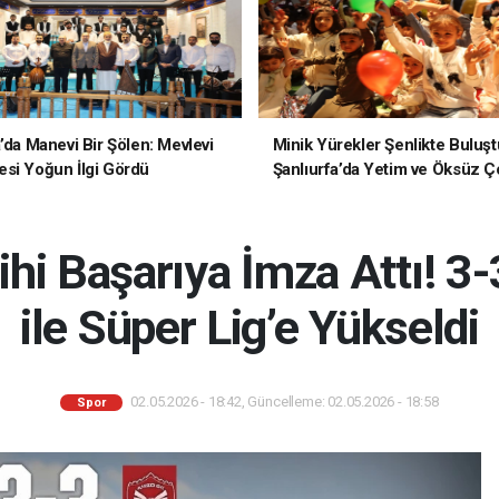
a’da Manevi Bir Şölen: Mevlevi
Minik Yürekler Şenlikte Buluşt
si Yoğun İlgi Gördü
Şanlıurfa’da Yetim ve Öksüz Ç
Unutulmaz Bir Gün Yaşadı
hi Başarıya İmza Attı! 3-
ile Süper Lig’e Yükseldi
02.05.2026 - 18:42, Güncelleme: 02.05.2026 - 18:58
Spor