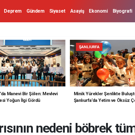
Deprem
Gündem
Siyaset
Asayiş
Ekonomi
Biyografi
ŞANLIURFA
a’da Manevi Bir Şölen: Mevlevi
Minik Yürekler Şenlikte Buluşt
si Yoğun İlgi Gördü
Şanlıurfa’da Yetim ve Öksüz Ç
Unutulmaz Bir Gün Yaşadı
rısının nedeni böbrek tüm