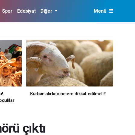
Spor
Edebiyat
Diğer
Menü
u!
Kurban alırken nelere dikkat edilmeli?
ocuklar
örü çıktı