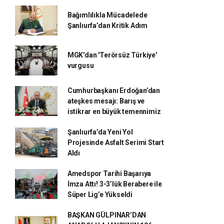
Bağımlılıkla Mücadelede
Şanlıurfa’dan Kritik Adım
MGK'dan 'Terörsüz Türkiye'
vurgusu
Cumhurbaşkanı Erdoğan’dan
ateşkes mesajı: Barış ve
istikrar en büyük temennimiz
Şanlıurfa’da Yeni Yol
Projesinde Asfalt Serimi Start
Aldı
Amedspor Tarihi Başarıya
İmza Attı! 3-3’lük Berabere ile
Süper Lig’e Yükseldi
BAŞKAN GÜLPINAR’DAN