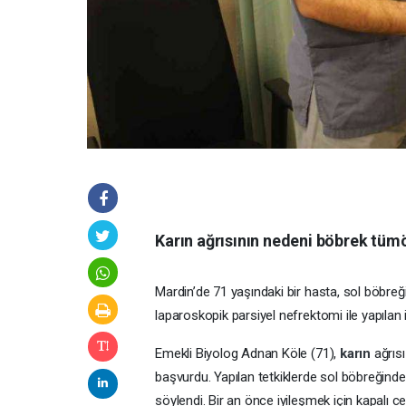
Karın ağrısının nedeni böbrek tümö
Mardin’de 71 yaşındaki bir hasta, sol böbre
laparoskopik parsiyel nefrektomi ile yapılan 
Emekli Biyolog Adnan Köle (71),
karın
ağrıs
başvurdu. Yapılan tetkiklerde sol böbreğind
söylendi. Bir an önce iyileşmek için kapalı c