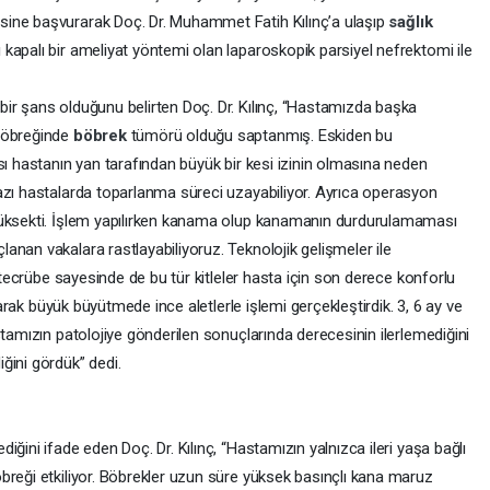
ine başvurarak Doç. Dr. Muhammet Fatih Kılınç’a ulaşıp
sağlık
kapalı bir ameliyat yöntemi olan laparoskopik parsiyel nefrektomi ile
bir şans olduğunu belirten Doç. Dr. Kılınç, “Hastamızda başka
 böbreğinde
böbrek
tümörü olduğu saptanmış. Eskiden bu
sı hastanın yan tarafından büyük bir kesi izinin olmasına neden
azı hastalarda toparlanma süreci uzayabiliyor. Ayrıca operasyon
yüksekti. İşlem yapılırken kanama olup kanamanın durdurulamaması
nan vakalara rastlayabiliyoruz. Teknolojik gelişmeler ile
i tecrübe sayesinde de bu tür kitleler hasta için son derece konforlu
ılarak büyük büyütmede ince aletlerle işlemi gerçekleştirdik. 3, 6 ay ve
stamızın patolojiye gönderilen sonuçlarında derecesinin ilerlemediğini
ğini gördük” dedi.
ğini ifade eden Doç. Dr. Kılınç, “Hastamızın yalnızca ileri yaşa bağlı
breği etkiliyor. Böbrekler uzun süre yüksek basınçlı kana maruz