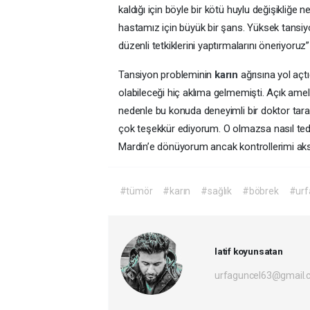
kaldığı için böyle bir kötü huylu değişikliğ
hastamız için büyük bir şans. Yüksek tansiyo
düzenli tetkiklerini yaptırmalarını öneriyoruz
Tansiyon probleminin
karın
ağrısına yol aç
olabileceği hiç aklıma gelmemişti. Açık amel
nedenle bu konuda deneyimli bir doktor tara
çok teşekkür ediyorum. O olmazsa nasıl teda
Mardin’e dönüyorum ancak kontrollerimi ak
#tümör
#karın
#sağlık
#böbrek
#urf
latif koyunsatan
urfaguncel63@gmail.