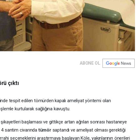
ABONE OL
rü çıktı
ğinde tespit edilen tömürden kapalı ameliyat yöntemi olan
işlemle kurtularak sağlığına kavuştu.
ı şikayetleri başlaması ve gittikçe artan ağrıları sonrası hastaneye
e 4 santim civarında
tümör
saptandı ve ameliyat olması gerektiği
errahi seçeneklerini araştırmaya başlayan Köle, yakınlarının önerileri