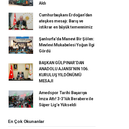
Aldı
Cumhurbaşkanı Erdoğan’dan
ateşkes mesajı: Barış ve
istikrar en büyük temennimiz
Şanlıurfa’da Manevi Bir Şölen:
Mevlevi Mukabelesi Yoğun İlgi
Gördü
BAŞKAN GÜLPINAR’DAN
ANADOLU AJANSI’NIN 106.
KURULUŞ YILDÖNÜMÜ
MESAJI
Amedspor Tarihi Başarıya
İmza Attı! 3-3’lük Berabere ile
Süper Lig’e Yükseldi
En Çok Okunanlar