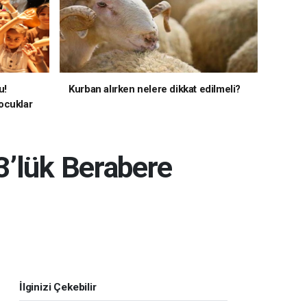
u!
Kurban alırken nelere dikkat edilmeli?
ocuklar
3’lük Berabere
İlginizi Çekebilir