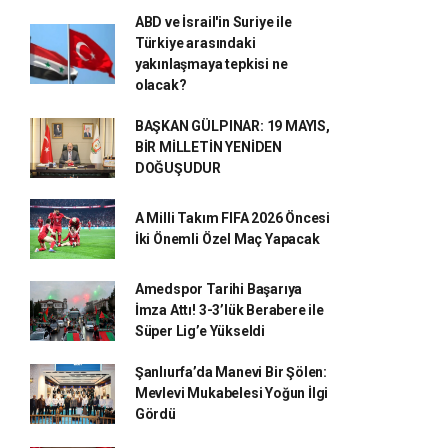
ABD ve İsrail'in Suriye ile
Türkiye arasındaki
yakınlaşmaya tepkisi ne
olacak?
BAŞKAN GÜLPINAR: 19 MAYIS,
BİR MİLLETİN YENİDEN
DOĞUŞUDUR
A Milli Takım FIFA 2026 Öncesi
İki Önemli Özel Maç Yapacak
Amedspor Tarihi Başarıya
İmza Attı! 3-3’lük Berabere ile
Süper Lig’e Yükseldi
Şanlıurfa’da Manevi Bir Şölen:
Mevlevi Mukabelesi Yoğun İlgi
Gördü