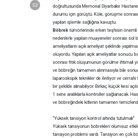
doğrultusunda Memorial Diyarbakır Hastanes
durumu için görüştü. Köle, görüşme sonrası 
yapılan işlemle sağlığına kavuştu.
Böbrek
tümörlerinde erken teşhisin önemli 
nedenlerle yapılan muayeneler sonrası sol
ameliyatların açık ameliyat şeklinde yapılma
oluyordu. Yapılan açık ameliyatlar sonucu b
sonrası fıtık oluşumunun görülme ihtimali 
ve böbreğin tamamen alınmasıyla bile sonuçla
laparoskopik teknikler de ilerliyor ve cerrah
bir şekilde alınabiliyor. Birkaç küçük kesi aç
1 sene aralıklarla kontroller sağlanacak. Ha
ve böbreğindeki kitlenin tamamen temizlendi
“Yüksek tansiyon kontrol altında tutulmalı”
Yüksek tansiyonun böbrekleri olumsuz etkiledi
tansiyon problemi vardı. Tansiyon en çok bö