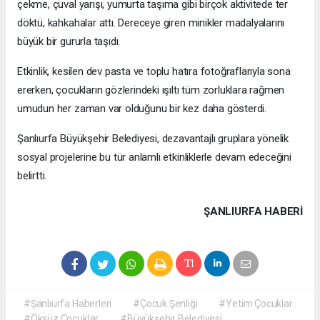
çekme, çuval yarışı, yumurta taşıma gibi birçok aktivitede ter
döktü, kahkahalar attı. Dereceye giren minikler madalyalarını
büyük bir gururla taşıdı.
Etkinlik, kesilen dev pasta ve toplu hatıra fotoğraflarıyla sona
ererken, çocukların gözlerindeki ışıltı tüm zorluklara rağmen
umudun her zaman var olduğunu bir kez daha gösterdi.
Şanlıurfa Büyükşehir Belediyesi, dezavantajlı gruplara yönelik
sosyal projelerine bu tür anlamlı etkinliklerle devam edeceğini
belirtti.
ŞANLIURFA HABERİ
#Şanlıurfa Haberleri
#Çocuk Şenliği
#Yetim Çocuklar
#Öksüz Çocuklar
#Büyükşehir Belediyesi