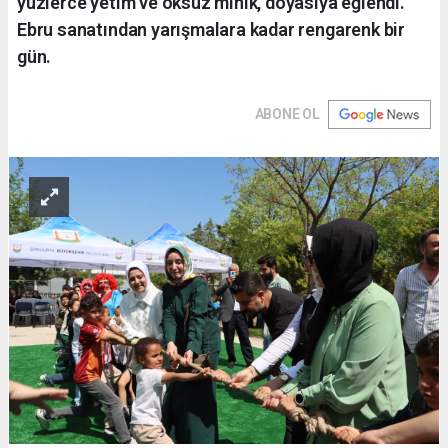
yüzlerce yetim ve öksüz minik, doyasıya eğlendi.
Ebru sanatından yarışmalara kadar rengarenk bir
gün.
ABONE OL