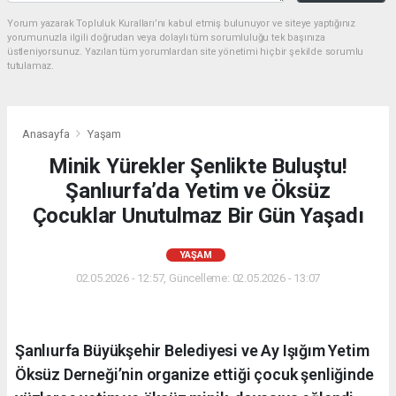
Yorum yazarak Topluluk Kuralları’nı kabul etmiş bulunuyor ve siteye yaptığınız
yorumunuzla ilgili doğrudan veya dolaylı tüm sorumluluğu tek başınıza
üstleniyorsunuz. Yazılan tüm yorumlardan site yönetimi hiçbir şekilde sorumlu
tutulamaz.
Anasayfa
Yaşam
Minik Yürekler Şenlikte Buluştu!
Şanlıurfa’da Yetim ve Öksüz
Çocuklar Unutulmaz Bir Gün Yaşadı
YAŞAM
02.05.2026 - 12:57, Güncelleme: 02.05.2026 - 13:07
Şanlıurfa Büyükşehir Belediyesi ve Ay Işığım Yetim
Öksüz Derneği’nin organize ettiği çocuk şenliğinde