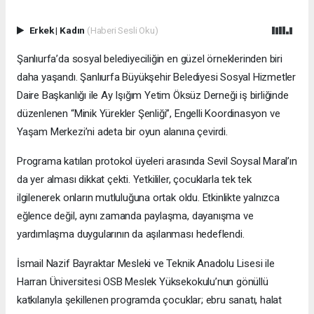
Erkek
|
Kadın
(Haberi Sesli Oku)
Şanlıurfa’da sosyal belediyeciliğin en güzel örneklerinden biri
daha yaşandı. Şanlıurfa Büyükşehir Belediyesi Sosyal Hizmetler
Daire Başkanlığı ile Ay Işığım Yetim Öksüz Derneği iş birliğinde
düzenlenen “Minik Yürekler Şenliği”, Engelli Koordinasyon ve
Yaşam Merkezi’ni adeta bir oyun alanına çevirdi.
Programa katılan protokol üyeleri arasında Sevil Soysal Maral’ın
da yer alması dikkat çekti. Yetkililer, çocuklarla tek tek
ilgilenerek onların mutluluğuna ortak oldu. Etkinlikte yalnızca
eğlence değil, aynı zamanda paylaşma, dayanışma ve
yardımlaşma duygularının da aşılanması hedeflendi.
İsmail Nazif Bayraktar Mesleki ve Teknik Anadolu Lisesi ile
Harran Üniversitesi OSB Meslek Yüksekokulu’nun gönüllü
katkılarıyla şekillenen programda çocuklar; ebru sanatı, halat