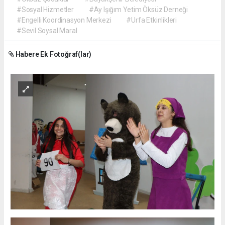
#Sosyal Hizmetler
#Ay Işığım Yetim Öksüz Derneği
#Engelli Koordinasyon Merkezi
#Urfa Etkinlikleri
#Sevil Soysal Maral
Habere Ek Fotoğraf(lar)