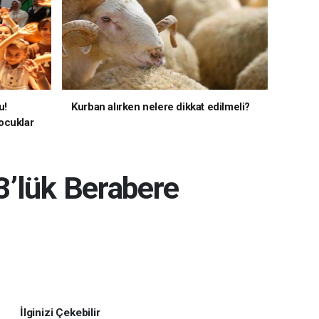
u!
Kurban alırken nelere dikkat edilmeli?
ocuklar
3’lük Berabere
İlginizi Çekebilir