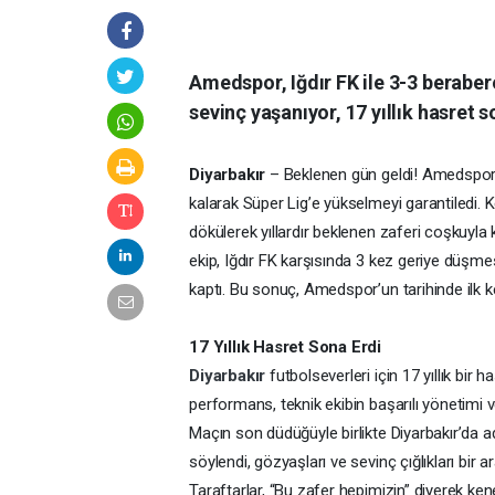
Amedspor, Iğdır FK ile 3-3 beraber
sevinç yaşanıyor, 17 yıllık hasret s
Diyarbakır
– Beklenen gün geldi! Amedspor, T
kalarak Süper Lig’e yükselmeyi garantiledi. 
dökülerek yıllardır beklenen zaferi coşkuyla k
ekip, Iğdır FK karşısında 3 kez geriye düşm
kaptı. Bu sonuç, Amedspor’un tarihinde ilk k
17 Yıllık Hasret Sona Erdi
Diyarbakır
futbolseverleri için 17 yıllık bir
performans, teknik ekibin başarılı yönetimi 
Maçın son düdüğüyle birlikte Diyarbakır’da a
söylendi, gözyaşları ve sevinç çığlıkları bir a
Taraftarlar, “Bu zafer hepimizin” diyerek kene