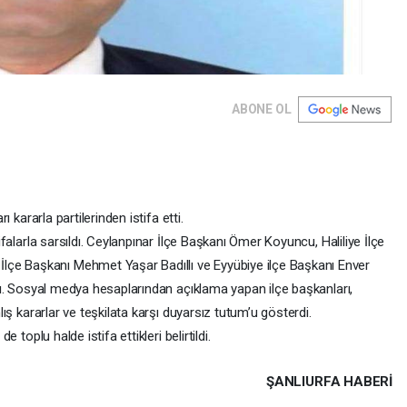
ABONE OL
rı kararla partilerinden istifa etti.
tifalarla sarsıldı. Ceylanpınar İlçe Başkanı Ömer Koyuncu, Haliliye İlçe
çe Başkanı Mehmet Yaşar Badıllı ve Eyyübiye ilçe Başkanı Enver
ladı. Sosyal medya hesaplarından açıklama yapan ilçe başkanları,
nlış kararlar ve teşkilata karşı duyarsız tutum’u gösterdi.
e toplu halde istifa ettikleri belirtildi.
ŞANLIURFA HABERİ