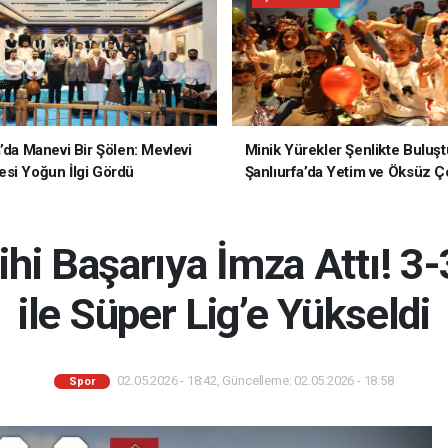
a’da Manevi Bir Şölen: Mevlevi
Minik Yürekler Şenlikte Buluşt
si Yoğun İlgi Gördü
Şanlıurfa’da Yetim ve Öksüz Ç
Unutulmaz Bir Gün Yaşadı
hi Başarıya İmza Attı! 3-
ile Süper Lig’e Yükseldi
02.05.2026 - 18:42, Güncelleme: 02.05.2026 - 18:58
Spor