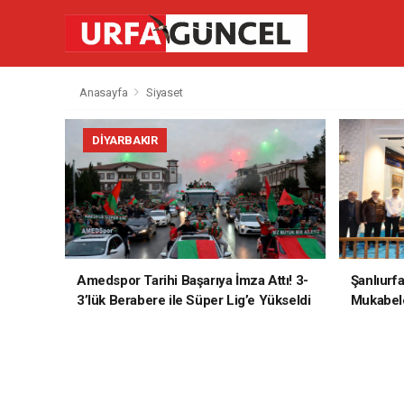
Anasayfa
Siyaset
DIYARBAKIR
Amedspor Tarihi Başarıya İmza Attı! 3-
Şanlıurf
3’lük Berabere ile Süper Lig’e Yükseldi
Mukabele