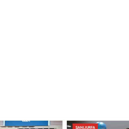
ŞANLIURFA