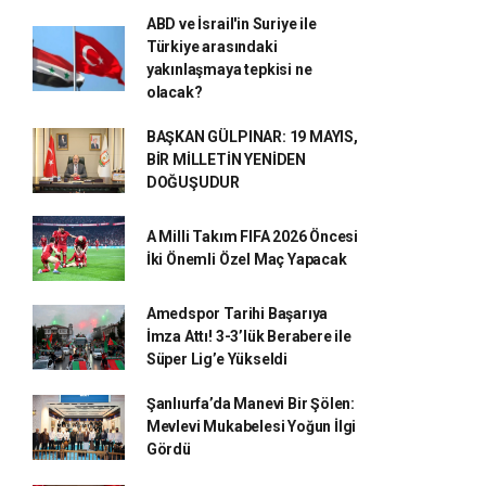
ABD ve İsrail'in Suriye ile
Türkiye arasındaki
yakınlaşmaya tepkisi ne
olacak?
BAŞKAN GÜLPINAR: 19 MAYIS,
BİR MİLLETİN YENİDEN
DOĞUŞUDUR
A Milli Takım FIFA 2026 Öncesi
İki Önemli Özel Maç Yapacak
Amedspor Tarihi Başarıya
İmza Attı! 3-3’lük Berabere ile
Süper Lig’e Yükseldi
Şanlıurfa’da Manevi Bir Şölen:
Mevlevi Mukabelesi Yoğun İlgi
Gördü