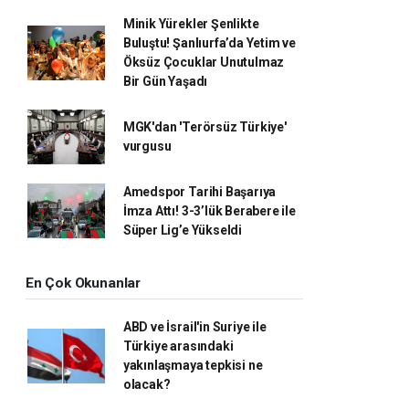
Minik Yürekler Şenlikte
Buluştu! Şanlıurfa’da Yetim ve
Öksüz Çocuklar Unutulmaz
Bir Gün Yaşadı
MGK'dan 'Terörsüz Türkiye'
vurgusu
Amedspor Tarihi Başarıya
İmza Attı! 3-3’lük Berabere ile
Süper Lig’e Yükseldi
En Çok Okunanlar
ABD ve İsrail'in Suriye ile
Türkiye arasındaki
yakınlaşmaya tepkisi ne
olacak?