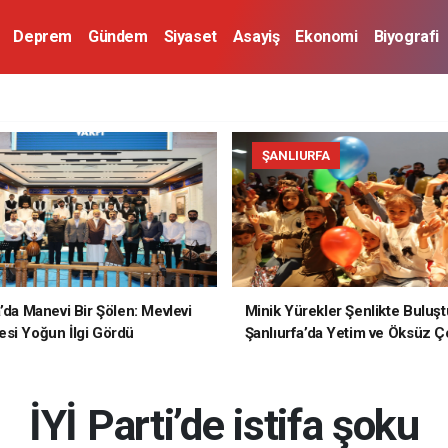
Deprem
Gündem
Siyaset
Asayiş
Ekonomi
Biyografi
ŞANLIURFA
a’da Manevi Bir Şölen: Mevlevi
Minik Yürekler Şenlikte Buluşt
si Yoğun İlgi Gördü
Şanlıurfa’da Yetim ve Öksüz Ç
Unutulmaz Bir Gün Yaşadı
İYİ Parti’de istifa şoku