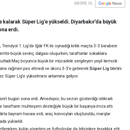
ABONE OL
e kalarak Süper Lig’e yükseldi. Diyarbakır’da büyük
ona erdi.
rendyol 1. Lig’de Iğdır FK ile oynadığı kritik maçta 3-3 berabere
Kentte büyük sevinç dalgası oluşurken, taraftarlar sokaklara
utladı.
Maç boyunca büyük bir mücadele sergileyen yeşil-kırmızılı
esine rağmen pes etmedi ve skoru 3-3’e getirerek
Süper Lig
biletini
ez Süper Lig’e yükselmesi anlamına geliyor.
 hasret bugün sona erdi. Amedspor, bu sezon gösterdiği istikrarlı
ve taraftarın muhteşem desteğiyle büyük bir başarıya imza attı.
deta bayram havası esti; araç konvoyları oluşturuldu, marşlar
rada yükseldi.
tlenirken, kulüp yönetimi ve futbolcular da tribünlere teşekkür etti.