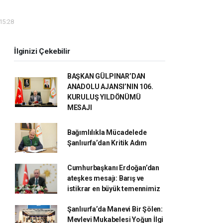
 15:28
İlginizi Çekebilir
BAŞKAN GÜLPINAR’DAN
ANADOLU AJANSI’NIN 106.
KURULUŞ YILDÖNÜMÜ
MESAJI
Bağımlılıkla Mücadelede
Şanlıurfa’dan Kritik Adım
Cumhurbaşkanı Erdoğan’dan
ateşkes mesajı: Barış ve
istikrar en büyük temennimiz
Şanlıurfa’da Manevi Bir Şölen:
Mevlevi Mukabelesi Yoğun İlgi