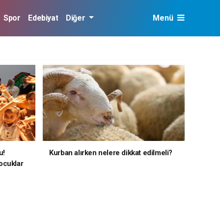
Spor
Edebiyat
Diğer
Menü
u!
Kurban alırken nelere dikkat edilmeli?
ocuklar