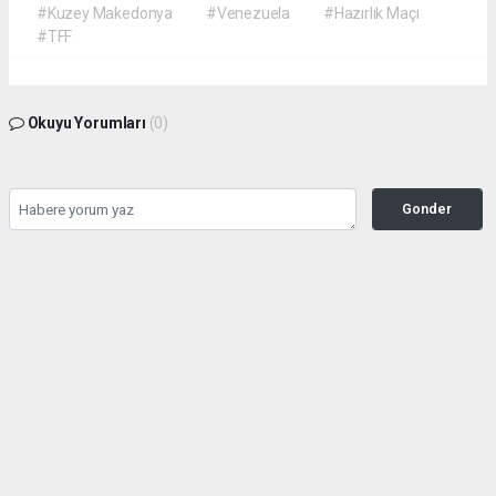
#Kuzey Makedonya
#Venezuela
#Hazırlık Maçı
#TFF
Okuyu Yorumları
(0)
Gonder
Yorum yazarak Topluluk Kuralları’nı kabul etmiş bulunuyor ve siteye yaptığınız
yorumunuzla ilgili doğrudan veya dolaylı tüm sorumluluğu tek başınıza
üstleniyorsunuz. Yazılan tüm yorumlardan site yönetimi hiçbir şekilde sorumlu
tutulamaz.
haber paketi
haber scripti
haber yazılımı
Tüm hakları saklı tutulmaktadır. Copyright 2026©
Haber Yazılımı :
Web Aksiyon ®