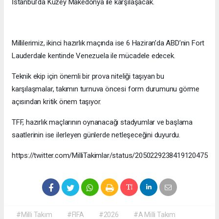
İstanbul’da Kuzey Makedonya ile karşılaşacak.
Millilerimiz, ikinci hazırlık maçında ise 6 Haziran’da ABD’nin Fort
Lauderdale kentinde Venezuela ile mücadele edecek.
Teknik ekip için önemli bir prova niteliği taşıyan bu
karşılaşmalar, takımın turnuva öncesi form durumunu görme
açısından kritik önem taşıyor.
TFF, hazırlık maçlarının oynanacağı stadyumlar ve başlama
saatlerinin ise ilerleyen günlerde netleşeceğini duyurdu.
https://twitter.com/MilliTakimlar/status/2050229238419120475
#Milli Takım
#FIFA
#2026
#A Milli Takım