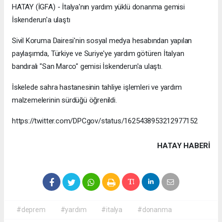
HATAY (İGFA) - İtalya'nın yardım yüklü donanma gemisi
İskenderun'a ulaştı
Sivil Koruma Dairesi'nin sosyal medya hesabından yapılan
paylaşımda, Türkiye ve Suriye'ye yardım götüren İtalyan
bandıralı "San Marco" gemisi İskenderun'a ulaştı.
İskelede sahra hastanesinin tahliye işlemleri ve yardım
malzemelerinin sürdüğü öğrenildi.
https://twitter.com/DPCgov/status/1625438953212977152
HATAY HABERİ
#deprem
#yardım
#italya
#donanma