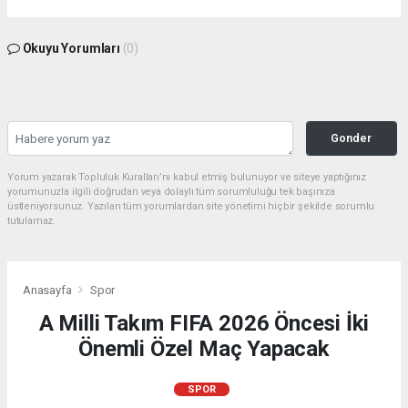
Okuyu Yorumları
(0)
Gonder
Yorum yazarak Topluluk Kuralları’nı kabul etmiş bulunuyor ve siteye yaptığınız
yorumunuzla ilgili doğrudan veya dolaylı tüm sorumluluğu tek başınıza
üstleniyorsunuz. Yazılan tüm yorumlardan site yönetimi hiçbir şekilde sorumlu
tutulamaz.
Anasayfa
Spor
A Milli Takım FIFA 2026 Öncesi İki
Önemli Özel Maç Yapacak
SPOR