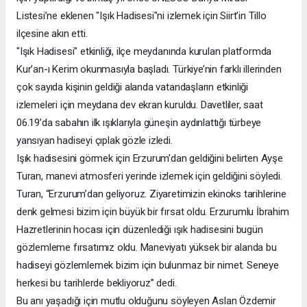
Listesi’ne eklenen "Işık Hadisesi"ni izlemek için Siirt’in Tillo
ilçesine akın etti.
"Işık Hadisesi" etkinliği, ilçe meydanında kurulan platformda
Kur’an-ı Kerim okunmasıyla başladı. Türkiye’nin farklı illerinden
çok sayıda kişinin geldiği alanda vatandaşların etkinliği
izlemeleri için meydana dev ekran kuruldu. Davetliler, saat
06.19’da sabahın ilk ışıklarıyla güneşin aydınlattığı türbeye
yansıyan hadiseyi çıplak gözle izledi.
Işık hadisesini görmek için Erzurum’dan geldiğini belirten Ayşe
Turan, manevi atmosferi yerinde izlemek için geldiğini söyledi.
Turan, “Erzurum’dan geliyoruz. Ziyaretimizin ekinoks tarihlerine
denk gelmesi bizim için büyük bir fırsat oldu. Erzurumlu İbrahim
Hazretlerinin hocası için düzenlediği ışık hadisesini bugün
gözlemleme fırsatımız oldu. Maneviyatı yüksek bir alanda bu
hadiseyi gözlemlemek bizim için bulunmaz bir nimet. Seneye
herkesi bu tarihlerde bekliyoruz” dedi.
Bu anı yaşadığı için mutlu olduğunu söyleyen Aslan Özdemir