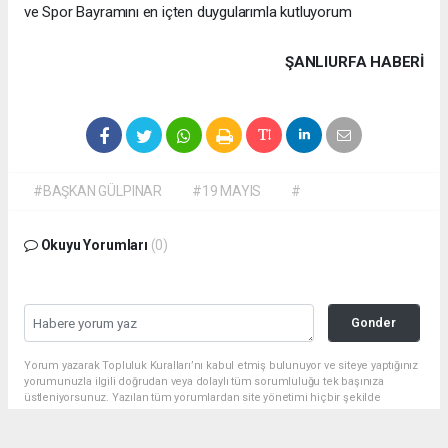
ve Spor Bayramını en içten duygularımla kutluyorum
ŞANLIURFA HABERİ
#BAŞKAN GÜLPINAR
#19 MAYIS
#
Okuyu Yorumları
(0)
Gonder
Yorum yazarak Topluluk Kuralları’nı kabul etmiş bulunuyor ve siteye yaptığınız
yorumunuzla ilgili doğrudan veya dolaylı tüm sorumluluğu tek başınıza
üstleniyorsunuz. Yazılan tüm yorumlardan site yönetimi hiçbir şekilde
sorumlu tutulamaz.