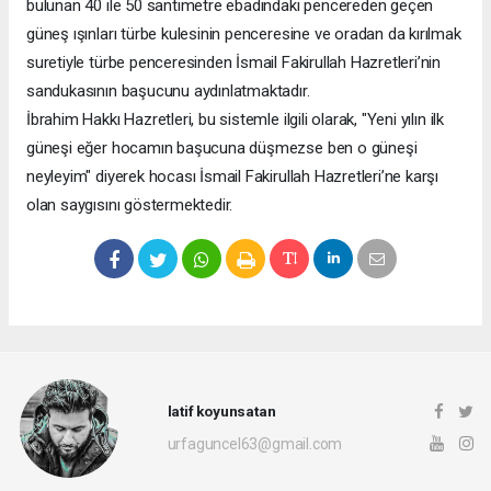
bulunan 40 ile 50 santimetre ebadındaki pencereden geçen
güneş ışınları türbe kulesinin penceresine ve oradan da kırılmak
suretiyle türbe penceresinden İsmail Fakirullah Hazretleri’nin
sandukasının başucunu aydınlatmaktadır.
İbrahim Hakkı Hazretleri, bu sistemle ilgili olarak, "Yeni yılın ilk
güneşi eğer hocamın başucuna düşmezse ben o güneşi
neyleyim" diyerek hocası İsmail Fakirullah Hazretleri’ne karşı
olan saygısını göstermektedir.
latif koyunsatan
urfaguncel63@gmail.com