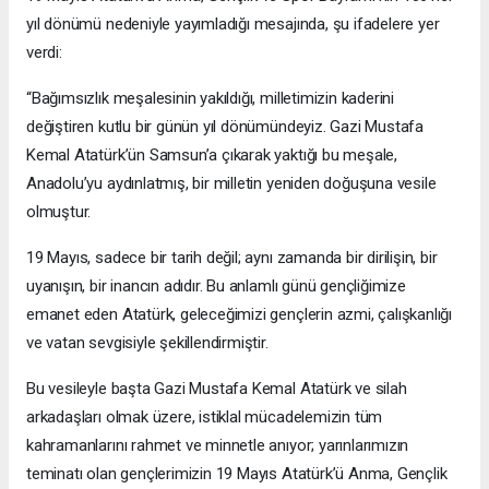
yıl dönümü nedeniyle yayımladığı mesajında, şu ifadelere yer
verdi:
“Bağımsızlık meşalesinin yakıldığı, milletimizin kaderini
değiştiren kutlu bir günün yıl dönümündeyiz. Gazi Mustafa
Kemal Atatürk’ün Samsun’a çıkarak yaktığı bu meşale,
Anadolu’yu aydınlatmış, bir milletin yeniden doğuşuna vesile
olmuştur.
19 Mayıs, sadece bir tarih değil; aynı zamanda bir dirilişin, bir
uyanışın, bir inancın adıdır. Bu anlamlı günü gençliğimize
emanet eden Atatürk, geleceğimizi gençlerin azmi, çalışkanlığı
ve vatan sevgisiyle şekillendirmiştir.
Bu vesileyle başta Gazi Mustafa Kemal Atatürk ve silah
arkadaşları olmak üzere, istiklal mücadelemizin tüm
kahramanlarını rahmet ve minnetle anıyor; yarınlarımızın
teminatı olan gençlerimizin 19 Mayıs Atatürk’ü Anma, Gençlik