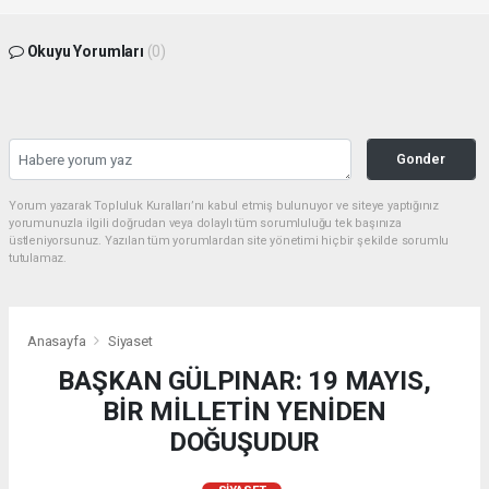
Okuyu Yorumları
(0)
Gonder
Yorum yazarak Topluluk Kuralları’nı kabul etmiş bulunuyor ve siteye yaptığınız
yorumunuzla ilgili doğrudan veya dolaylı tüm sorumluluğu tek başınıza
üstleniyorsunuz. Yazılan tüm yorumlardan site yönetimi hiçbir şekilde sorumlu
tutulamaz.
Anasayfa
Siyaset
BAŞKAN GÜLPINAR: 19 MAYIS,
BİR MİLLETİN YENİDEN
DOĞUŞUDUR