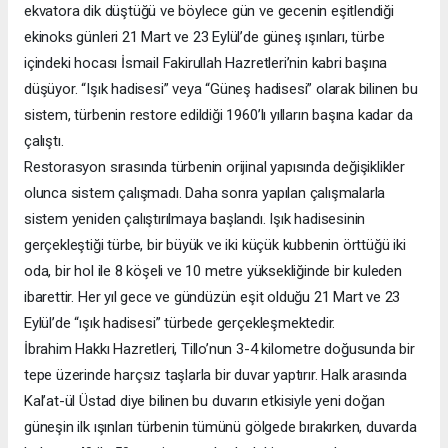
ekvatora dik düştüğü ve böylece gün ve gecenin eşitlendiği
ekinoks günleri 21 Mart ve 23 Eylül’de güneş ışınları, türbe
içindeki hocası İsmail Fakirullah Hazretleri’nin kabri başına
düşüyor. “Işık hadisesi” veya “Güneş hadisesi” olarak bilinen bu
sistem, türbenin restore edildiği 1960’lı yılların başına kadar da
çalıştı.
Restorasyon sırasında türbenin orijinal yapısında değişiklikler
olunca sistem çalışmadı. Daha sonra yapılan çalışmalarla
sistem yeniden çalıştırılmaya başlandı. Işık hadisesinin
gerçekleştiği türbe, bir büyük ve iki küçük kubbenin örttüğü iki
oda, bir hol ile 8 köşeli ve 10 metre yüksekliğinde bir kuleden
ibarettir. Her yıl gece ve gündüzün eşit olduğu 21 Mart ve 23
Eylül’de “ışık hadisesi” türbede gerçekleşmektedir.
İbrahim Hakkı Hazretleri, Tillo’nun 3-4 kilometre doğusunda bir
tepe üzerinde harçsız taşlarla bir duvar yaptırır. Halk arasında
Kal’at-ül Üstad diye bilinen bu duvarın etkisiyle yeni doğan
güneşin ilk ışınları türbenin tümünü gölgede bırakırken, duvarda