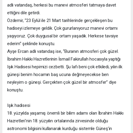
adlı vatandaş, herkesi bu manevi atmosferi tatmaya davet
ettiğini dile getirdi.
Özdemir, “23 Eylül ile 21 Mart tarihlerinde gerçekleşen bu
hadiseyi izlemeye geldik. Çok gururlanıyoruz manevi ortamı
yaşıyoruz. Çok duygusal bir ortam yaşadık. Herkese tavsiye
ederim” şeklinde konuştu.
Ayşe Ercan adlı vatandaş ise, “Buranın atmosferi çok güzel.
İbrahim Hakkı Hazretlerinin İsmail Fakirullah hocasıyla yaptığı
Işık Hadisesi hepimizi cezbetti. Şu lafı beni çok etkiledi; yılın ilk
güneşi benim hocamın baş ucuna değmeyecekse ben
neyleyim o güneşi. Gerçekten çok güzel bir atmosfer” diye
konuştu.
Işık hadisesi
18. yüzyılda yaşamış önemli bir bilim adamı olan İbrahim Hakkı
Hazretleri’nin 18. yüzyılın ortalarında zirvesinde olduğu
astronomi bilgisini kullanarak kurduğu sistemle Güneş’in