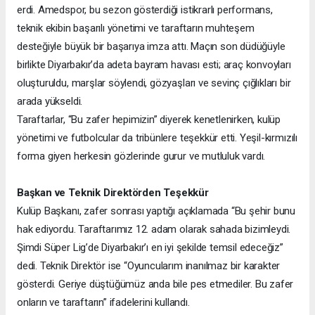
erdi. Amedspor, bu sezon gösterdiği istikrarlı performans,
teknik ekibin başarılı yönetimi ve taraftarın muhteşem
desteğiyle büyük bir başarıya imza attı. Maçın son düdüğüyle
birlikte Diyarbakır’da adeta bayram havası esti; araç konvoyları
oluşturuldu, marşlar söylendi, gözyaşları ve sevinç çığlıkları bir
arada yükseldi.
Taraftarlar, “Bu zafer hepimizin” diyerek kenetlenirken, kulüp
yönetimi ve futbolcular da tribünlere teşekkür etti. Yeşil-kırmızılı
forma giyen herkesin gözlerinde gurur ve mutluluk vardı.
Başkan ve Teknik Direktörden Teşekkür
Kulüp Başkanı, zafer sonrası yaptığı açıklamada “Bu şehir bunu
hak ediyordu. Taraftarımız 12. adam olarak sahada bizimleydi.
Şimdi Süper Lig’de Diyarbakır’ı en iyi şekilde temsil edeceğiz”
dedi. Teknik Direktör ise “Oyuncularım inanılmaz bir karakter
gösterdi. Geriye düştüğümüz anda bile pes etmediler. Bu zafer
onların ve taraftarın” ifadelerini kullandı.