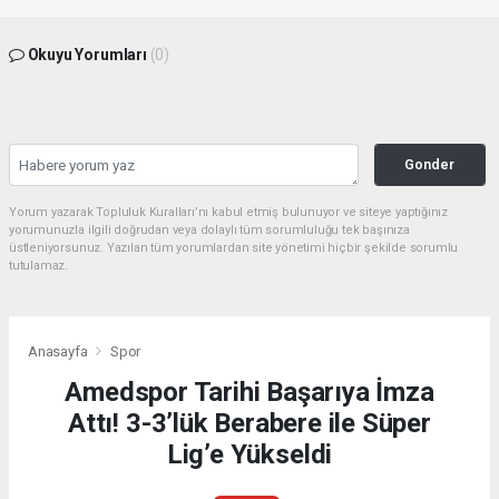
Okuyu Yorumları
(0)
Gonder
Yorum yazarak Topluluk Kuralları’nı kabul etmiş bulunuyor ve siteye yaptığınız
yorumunuzla ilgili doğrudan veya dolaylı tüm sorumluluğu tek başınıza
üstleniyorsunuz. Yazılan tüm yorumlardan site yönetimi hiçbir şekilde sorumlu
tutulamaz.
Anasayfa
Spor
Amedspor Tarihi Başarıya İmza
Attı! 3-3’lük Berabere ile Süper
Lig’e Yükseldi