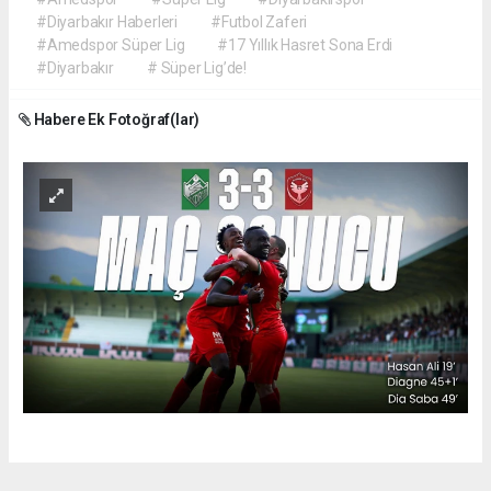
#Diyarbakır Haberleri
#Futbol Zaferi
#Amedspor Süper Lig
#17 Yıllık Hasret Sona Erdi
#Diyarbakır
# Süper Lig’de!
Habere Ek Fotoğraf(lar)
Okuyu Yorumları
(0)