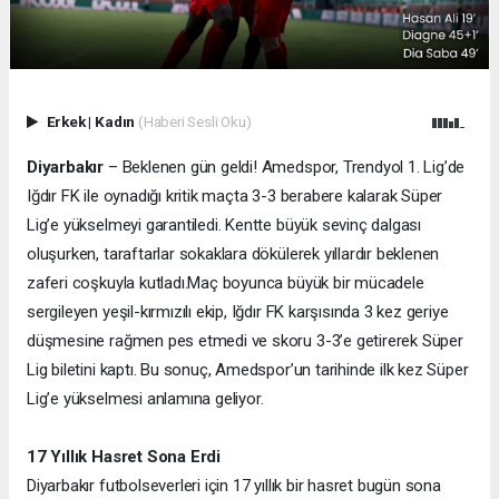
Erkek
|
Kadın
(Haberi Sesli Oku)
Diyarbakır
– Beklenen gün geldi! Amedspor, Trendyol 1. Lig’de
Iğdır FK ile oynadığı kritik maçta 3-3 berabere kalarak Süper
Lig’e yükselmeyi garantiledi. Kentte büyük sevinç dalgası
oluşurken, taraftarlar sokaklara dökülerek yıllardır beklenen
zaferi coşkuyla kutladı.
Maç boyunca büyük bir mücadele
sergileyen yeşil-kırmızılı ekip, Iğdır FK karşısında 3 kez geriye
düşmesine rağmen pes etmedi ve skoru 3-3’e getirerek Süper
Lig biletini kaptı. Bu sonuç, Amedspor’un tarihinde ilk kez Süper
Lig’e yükselmesi anlamına geliyor.
17 Yıllık Hasret Sona Erdi
Diyarbakır futbolseverleri için 17 yıllık bir hasret bugün sona