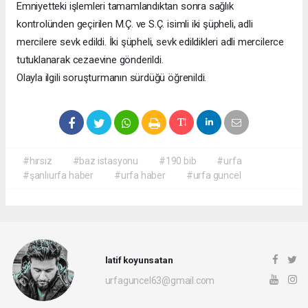
Emniyetteki işlemleri tamamlandıktan sonra sağlık
kontrolünden geçirilen M.Ç. ve S.Ç. isimli iki şüpheli, adli
mercilere sevk edildi. İki şüpheli, sevk edildikleri adli mercilerce
tutuklanarak cezaevine gönderildi.
Olayla ilgili soruşturmanın sürdüğü öğrenildi.
#hırsız
#baz istasyonu
#190 bib
#urfa
#şanlıurfa haber
#urfa haber
#urfa guncel
latif koyunsatan
urfaguncel63@gmail.com