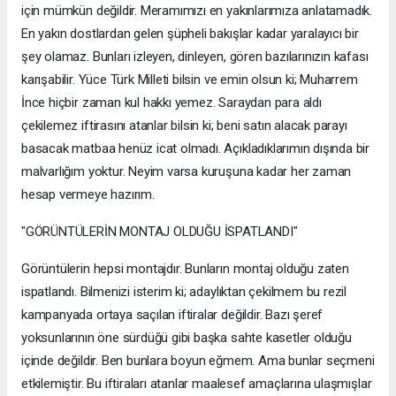
için mümkün değildir. Meramımızı en yakınlarımıza anlatamadık.
En yakın dostlardan gelen şüpheli bakışlar kadar yaralayıcı bir
şey olamaz. Bunları izleyen, dinleyen, gören bazılarınızın kafası
karışabilir. Yüce Türk Milleti bilsin ve emin olsun ki; Muharrem
İnce hiçbir zaman kul hakkı yemez. Saraydan para aldı
çekilemez iftirasını atanlar bilsin ki; beni satın alacak parayı
basacak matbaa henüz icat olmadı. Açıkladıklarımın dışında bir
malvarlığım yoktur. Neyim varsa kuruşuna kadar her zaman
hesap vermeye hazırım.
"GÖRÜNTÜLERİN MONTAJ OLDUĞU İSPATLANDI"
Görüntülerin hepsi montajdır. Bunların montaj olduğu zaten
ispatlandı. Bilmenizi isterim ki; adaylıktan çekilmem bu rezil
kampanyada ortaya saçılan iftiralar değildir. Bazı şeref
yoksunlarının öne sürdüğü gibi başka sahte kasetler olduğu
içinde değildir. Ben bunlara boyun eğmem. Ama bunlar seçmeni
etkilemiştir. Bu iftiraları atanlar maalesef amaçlarına ulaşmışlar