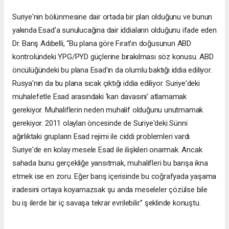
Suriye'nin bölünmesine dair ortada bir plan olduğunu ve bunun
yakında Esad'a sunulucağına dair iddiaların olduğunu ifade eden
Dr. Barış Adıbelli, “Bu plana göre Fırat'ın doğusunun ABD
kontrolündeki YPG/PYD güçlerine bırakılması söz konusu. ABD
öncülüğündeki bu plana Esad'ın da olumlu baktığı iddia ediliyor.
Rusya'nın da bu plana sıcak çıktığı iddia ediliyor. Suriye'deki
muhalefetle Esad arasındaki ‘kan davasını’ atlamamak
gerekiyor. Muhaliflerin neden muhalif olduğunu unutmamak
gerekiyor. 2011 olayları öncesinde de Suriye'deki Sünni
ağırlıktaki grupların Esad rejimi ile ciddi problemleri vardı.
Suriye'de en kolay mesele Esad ile ilişkileri onarmak. Ancak
sahada bunu gerçekliğe yansıtmak, muhalifleri bu barışa ikna
etmek ise en zoru. Eğer barış içerisinde bu coğrafyada yaşama
iradesini ortaya koyamazsak şu anda meseleler çözülse bile
bu iş ilerde bir iç savaşa tekrar evrilebilir.” şeklinde konuştu.