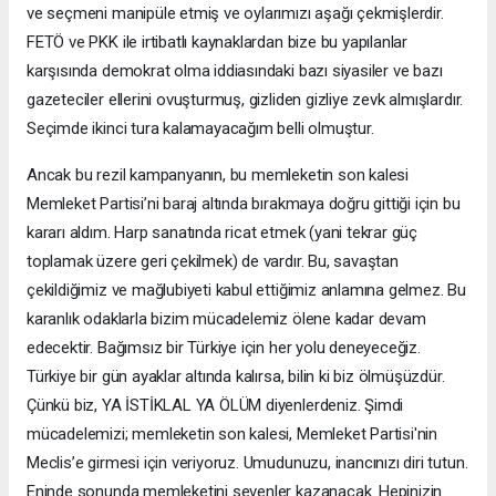
ve seçmeni manipüle etmiş ve oylarımızı aşağı çekmişlerdir.
FETÖ ve PKK ile irtibatlı kaynaklardan bize bu yapılanlar
karşısında demokrat olma iddiasındaki bazı siyasiler ve bazı
gazeteciler ellerini ovuşturmuş, gizliden gizliye zevk almışlardır.
Seçimde ikinci tura kalamayacağım belli olmuştur.
Ancak bu rezil kampanyanın, bu memleketin son kalesi
Memleket Partisi’ni baraj altında bırakmaya doğru gittiği için bu
kararı aldım. Harp sanatında ricat etmek (yani tekrar güç
toplamak üzere geri çekilmek) de vardır. Bu, savaştan
çekildiğimiz ve mağlubiyeti kabul ettiğimiz anlamına gelmez. Bu
karanlık odaklarla bizim mücadelemiz ölene kadar devam
edecektir. Bağımsız bir Türkiye için her yolu deneyeceğiz.
Türkiye bir gün ayaklar altında kalırsa, bilin ki biz ölmüşüzdür.
Çünkü biz, YA İSTİKLAL YA ÖLÜM diyenlerdeniz. Şimdi
mücadelemizi; memleketin son kalesi, Memleket Partisi'nin
Meclis’e girmesi için veriyoruz. Umudunuzu, inancınızı diri tutun.
Eninde sonunda memleketini sevenler kazanacak. Hepinizin