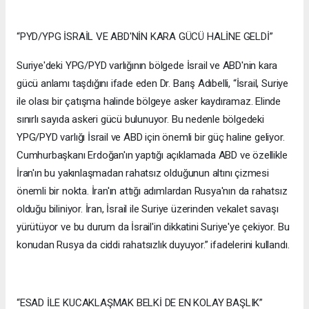
“PYD/YPG İSRAİL VE ABD'NİN KARA GÜCÜ HALİNE GELDİ”
Suriye'deki YPG/PYD varlığının bölgede İsrail ve ABD'nin kara
gücü anlamı taşdığını ifade eden Dr. Barış Adıbelli, “İsrail, Suriye
ile olası bir çatışma halinde bölgeye asker kaydıramaz. Elinde
sınırlı sayıda askeri gücü bulunuyor. Bu nedenle bölgedeki
YPG/PYD varlığı İsrail ve ABD için önemli bir güç haline geliyor.
Cumhurbaşkanı Erdoğan'ın yaptığı açıklamada ABD ve özellikle
İran'ın bu yakınlaşmadan rahatsız olduğunun altını çizmesi
önemli bir nokta. İran'ın attığı adımlardan Rusya'nın da rahatsız
olduğu biliniyor. İran, İsrail ile Suriye üzerinden vekalet savaşı
yürütüyor ve bu durum da İsrail'in dikkatini Suriye'ye çekiyor. Bu
konudan Rusya da ciddi rahatsızlık duyuyor.” ifadelerini kullandı.
“ESAD İLE KUCAKLAŞMAK BELKİ DE EN KOLAY BAŞLIK”