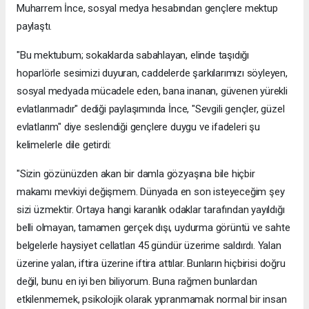
Muharrem İnce, sosyal medya hesabından gençlere mektup
paylaştı.
"Bu mektubum; sokaklarda sabahlayan, elinde taşıdığı
hoparlörle sesimizi duyuran, caddelerde şarkılarımızı söyleyen,
sosyal medyada mücadele eden, bana inanan, güvenen yürekli
evlatlarımadır" dediği paylaşımında İnce, "Sevgili gençler, güzel
evlatlarım" diye seslendiği gençlere duygu ve ifadeleri şu
kelimelerle dile getirdi:
"Sizin gözünüzden akan bir damla gözyaşına bile hiçbir
makamı mevkiyi değişmem. Dünyada en son isteyeceğim şey
sizi üzmektir. Ortaya hangi karanlık odaklar tarafından yayıldığı
belli olmayan, tamamen gerçek dışı, uydurma görüntü ve sahte
belgelerle haysiyet cellatları 45 gündür üzerime saldırdı. Yalan
üzerine yalan, iftira üzerine iftira attılar. Bunların hiçbirisi doğru
değil, bunu en iyi ben biliyorum. Buna rağmen bunlardan
etkilenmemek, psikolojik olarak yıpranmamak normal bir insan