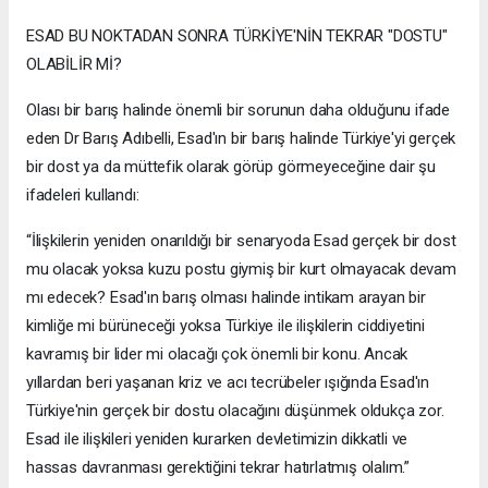
ESAD BU NOKTADAN SONRA TÜRKİYE'NİN TEKRAR "DOSTU"
OLABİLİR Mİ?
Olası bir barış halinde önemli bir sorunun daha olduğunu ifade
eden Dr Barış Adıbelli, Esad'ın bir barış halinde Türkiye'yi gerçek
bir dost ya da müttefik olarak görüp görmeyeceğine dair şu
ifadeleri kullandı:
“İlişkilerin yeniden onarıldığı bir senaryoda Esad gerçek bir dost
mu olacak yoksa kuzu postu giymiş bir kurt olmayacak devam
mı edecek? Esad'ın barış olması halinde intikam arayan bir
kimliğe mi bürüneceği yoksa Türkiye ile ilişkilerin ciddiyetini
kavramış bir lider mi olacağı çok önemli bir konu. Ancak
yıllardan beri yaşanan kriz ve acı tecrübeler ışığında Esad'ın
Türkiye'nin gerçek bir dostu olacağını düşünmek oldukça zor.
Esad ile ilişkileri yeniden kurarken devletimizin dikkatli ve
hassas davranması gerektiğini tekrar hatırlatmış olalım.”