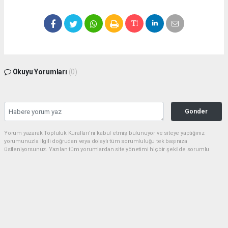
Okuyu Yorumları
(0)
Gonder
Yorum yazarak Topluluk Kuralları’nı kabul etmiş bulunuyor ve siteye yaptığınız
yorumunuzla ilgili doğrudan veya dolaylı tüm sorumluluğu tek başınıza
üstleniyorsunuz. Yazılan tüm yorumlardan site yönetimi hiçbir şekilde sorumlu
tutulamaz.
Anasayfa
Siyaset
BAŞKAN GÜLPINAR: 19 MAYIS,