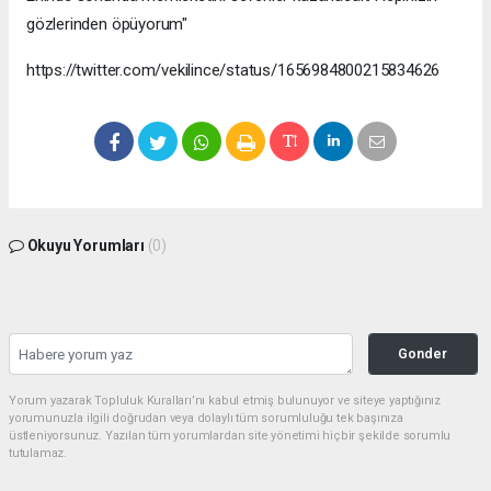
gözlerinden öpüyorum"
https://twitter.com/vekilince/status/1656984800215834626
Okuyu Yorumları
(0)
Gonder
Yorum yazarak Topluluk Kuralları’nı kabul etmiş bulunuyor ve siteye yaptığınız
yorumunuzla ilgili doğrudan veya dolaylı tüm sorumluluğu tek başınıza
üstleniyorsunuz. Yazılan tüm yorumlardan site yönetimi hiçbir şekilde sorumlu
tutulamaz.