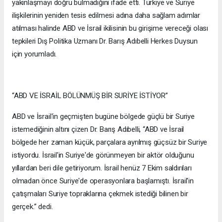
yakınlaşmayı doğru bulmadığını ifade etti. Türkiye ve Suriye
ilişkilerinin yeniden tesis edilmesi adına daha sağlam adımlar
atılması halinde ABD ve İsrail ikilisinin bu girişime vereceği olası
tepkileri Dış Politika Uzmanı Dr. Barış Adıbelli Herkes Duysun
için yorumladı.
“ABD VE İSRAİL BÖLÜNMÜŞ BİR SURİYE İSTİYOR”
ABD ve İsrail'in geçmişten bugüne bölgede güçlü bir Suriye
istemediğinin altını çizen Dr. Barış Adıbelli, “ABD ve İsrail
bölgede her zaman küçük, parçalara ayrılmış güçsüz bir Suriye
istiyordu. İsrail'in Suriye'de görünmeyen bir aktör olduğunu
yıllardan beri dile getiriyorum. İsrail henüz 7 Ekim saldırıları
olmadan önce Suriye'de operasyonlara başlamıştı. İsrail'in
çatışmaları Suriye topraklarına çekmek istediği bilinen bir
gerçek.” dedi.