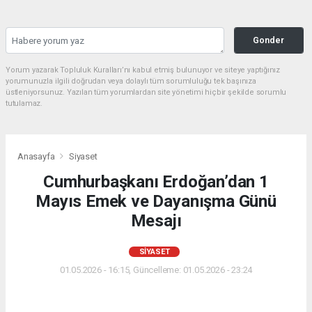
Gonder
Yorum yazarak Topluluk Kuralları’nı kabul etmiş bulunuyor ve siteye yaptığınız
yorumunuzla ilgili doğrudan veya dolaylı tüm sorumluluğu tek başınıza
üstleniyorsunuz. Yazılan tüm yorumlardan site yönetimi hiçbir şekilde sorumlu
tutulamaz.
Anasayfa
Siyaset
Cumhurbaşkanı Erdoğan’dan 1
Mayıs Emek ve Dayanışma Günü
Mesajı
SIYASET
01.05.2026 - 16:15, Güncelleme: 01.05.2026 - 23:24