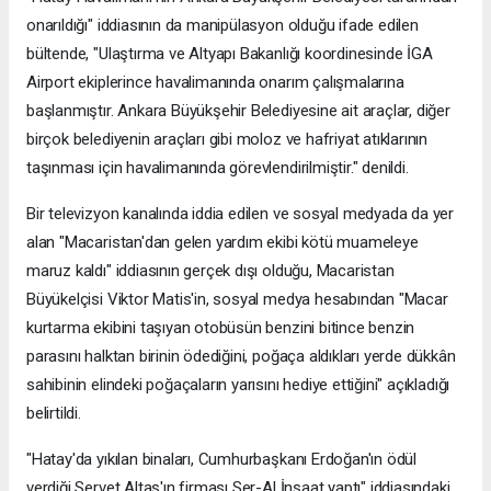
onarıldığı" iddiasının da manipülasyon olduğu ifade edilen
bültende, "Ulaştırma ve Altyapı Bakanlığı koordinesinde İGA
Airport ekiplerince havalimanında onarım çalışmalarına
başlanmıştır. Ankara Büyükşehir Belediyesine ait araçlar, diğer
birçok belediyenin araçları gibi moloz ve hafriyat atıklarının
taşınması için havalimanında görevlendirilmiştir." denildi.
Bir televizyon kanalında iddia edilen ve sosyal medyada da yer
alan "Macaristan'dan gelen yardım ekibi kötü muameleye
maruz kaldı" iddiasının gerçek dışı olduğu, Macaristan
Büyükelçisi Viktor Matis'in, sosyal medya hesabından "Macar
kurtarma ekibini taşıyan otobüsün benzini bitince benzin
parasını halktan birinin ödediğini, poğaça aldıkları yerde dükkân
sahibinin elindeki poğaçaların yarısını hediye ettiğini" açıkladığı
belirtildi.
"Hatay'da yıkılan binaları, Cumhurbaşkanı Erdoğan'ın ödül
verdiği Servet Altaş'ın firması Ser-Al İnşaat yaptı" iddiasındaki