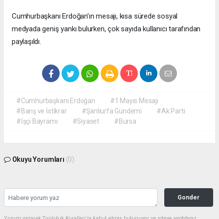
Cumhurbaşkanı Erdoğan’ın mesajı, kısa sürede sosyal
medyada geniş yankı bulurken, çok sayıda kullanıcı tarafından
paylaşıldı.
#Cumhurbaşkanı Erdoğan
#1 Mayıs Mesajı
#Barış ve İstikrar
#Şanlıurfa Gündemi
#Ak Parti
#İşçi Bayramı
#Siyaset
#Bursa
Okuyu Yorumları
(0)
Gonder
Yorum yazarak Topluluk Kuralları’nı kabul etmiş bulunuyor ve siteye yaptığınız