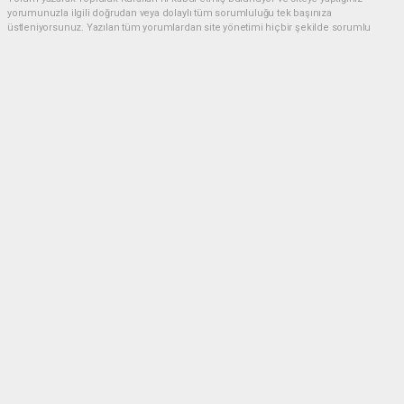
yorumunuzla ilgili doğrudan veya dolaylı tüm sorumluluğu tek başınıza
üstleniyorsunuz. Yazılan tüm yorumlardan site yönetimi hiçbir şekilde sorumlu
tutulamaz.
Anasayfa
Siyaset
BAŞKAN GÜLPINAR: 19 MAYIS,
BİR MİLLETİN YENİDEN
DOĞUŞUDUR
SIYASET
18.05.2025 - 14:46, Güncelleme: 18.05.2025 - 14:46
Şanlıurfa Büyükşehir Belediye Başkanı Mehmet
Kasım Gülpınar, 19 Mayıs Atatürk’ü Anma, Gençlik
ve Spor Bayramı dolayısıyla bir mesaj yayımladı.