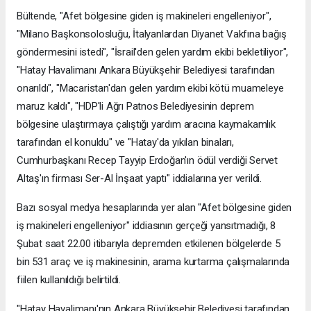
Bültende, "Afet bölgesine giden iş makineleri engelleniyor",
"Milano Başkonsolosluğu, İtalyanlardan Diyanet Vakfına bağış
göndermesini istedi", "İsrail'den gelen yardım ekibi bekletiliyor",
"Hatay Havalimanı Ankara Büyükşehir Belediyesi tarafından
onarıldı", "Macaristan'dan gelen yardım ekibi kötü muameleye
maruz kaldı", "HDP'li Ağrı Patnos Belediyesinin deprem
bölgesine ulaştırmaya çalıştığı yardım aracına kaymakamlık
tarafından el konuldu" ve "Hatay'da yıkılan binaları,
Cumhurbaşkanı Recep Tayyip Erdoğan'ın ödül verdiği Servet
Altaş'ın firması Ser-Al İnşaat yaptı" iddialarına yer verildi.
Bazı sosyal medya hesaplarında yer alan "Afet bölgesine giden
iş makineleri engelleniyor" iddiasının gerçeği yansıtmadığı, 8
Şubat saat 22.00 itibarıyla depremden etkilenen bölgelerde 5
bin 531 araç ve iş makinesinin, arama kurtarma çalışmalarında
fiilen kullanıldığı belirtildi.
"Hatay Havalimanı'nın Ankara Büyükşehir Belediyesi tarafından