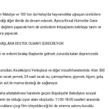
Malatya ve 100 ton da Hatay’da hayvancılıkla uğraşan üreticilere
diği diğer illerde de devam edecek. Ayrıca Kırsal Hizmetler Daire
ağıtımı yapacak hem de üreticilerin ihtiyaçlarını belirleyip tarım ve
lara yapacak.
DAŞLARA DESTEK OLMAYI SÜRDÜRÜYOR
i ve evlerini bırakıp Başkente gelmek zorunda kalan depremzede
utları, Kesikköprü Yerleşkesi ve diğer misafirhanelerinde 4 bin 500
 sıcak yemek, 24 saat sıcak su, çamaşırhane, giyecek, hijyen, gıda,
çin süt ile mama desteği de sağlanıyor.
ha atlatabilmesi harekete geçen Büyükşehir Belediyesi sosyal
erin de olduğu oyun alanı oluşturdu. 11.00-18.00 saatleri arasında
ocukların çizgi film izleyebileceği bir de sinema salonu kuruldu.