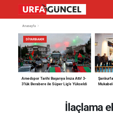
Anasayfa
DIYARBAKIR
Amedspor Tarihi Başarıya İmza Attı! 3-
Şanlıurf
3’lük Berabere ile Süper Lig’e Yükseldi
Mukabele
İlaçlama e