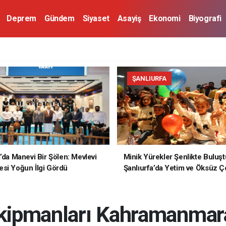
Deprem
Gündem
Siyaset
Asayiş
Ekonomi
Biyografi
ŞANLIURFA
a’da Manevi Bir Şölen: Mevlevi
Minik Yürekler Şenlikte Buluşt
si Yoğun İlgi Gördü
Şanlıurfa’da Yetim ve Öksüz Ç
Unutulmaz Bir Gün Yaşadı
kipmanları Kahramanmara