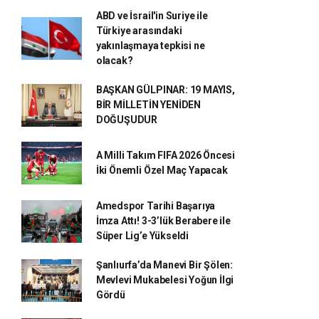
ABD ve İsrail'in Suriye ile
Türkiye arasındaki
yakınlaşmaya tepkisi ne
olacak?
BAŞKAN GÜLPINAR: 19 MAYIS,
BİR MİLLETİN YENİDEN
DOĞUŞUDUR
A Milli Takım FIFA 2026 Öncesi
İki Önemli Özel Maç Yapacak
Amedspor Tarihi Başarıya
İmza Attı! 3-3’lük Berabere ile
Süper Lig’e Yükseldi
Şanlıurfa’da Manevi Bir Şölen:
Mevlevi Mukabelesi Yoğun İlgi
Gördü