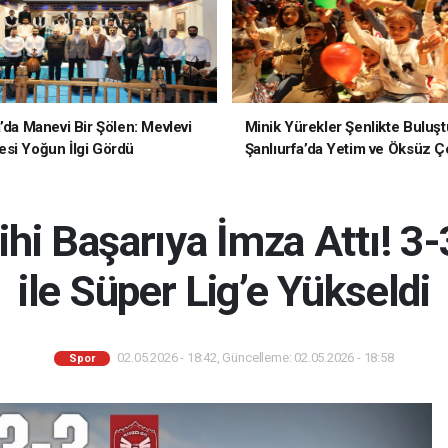
a’da Manevi Bir Şölen: Mevlevi
Minik Yürekler Şenlikte Buluşt
si Yoğun İlgi Gördü
Şanlıurfa’da Yetim ve Öksüz Ç
Unutulmaz Bir Gün Yaşadı
hi Başarıya İmza Attı! 3-
ile Süper Lig’e Yükseldi
02.05.2026 - 18:42, Güncelleme: 02.05.2026 - 18:58
Spor