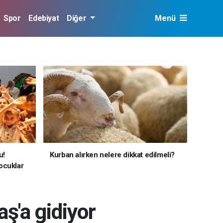
Spor
Edebiyat
Diğer
Menü
u!
Kurban alırken nelere dikkat edilmeli?
ocuklar
ş'a gidiyor