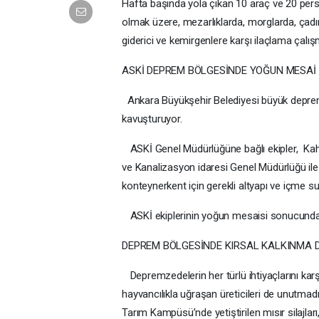
Hafta başında yola çıkan 10 araç ve 20 perso
olmak üzere, mezarlıklarda, morglarda, çadı
giderici ve kemirgenlere karşı ilaçlama çalı
ASKİ DEPREM BÖLGESİNDE YOĞUN MESAİ
Ankara Büyükşehir Belediyesi büyük depremd
kavuşturuyor.
ASKİ Genel Müdürlüğüne bağlı ekipler, Kah
ve Kanalizasyon idaresi Genel Müdürlüğü ile 
konteynerkent için gerekli altyapı ve içme su
ASKİ ekiplerinin yoğun mesaisi sonucunda H
DEPREM BÖLGESİNDE KIRSAL KALKINMA 
Depremzedelerin her türlü ihtiyaçlarını kar
hayvancılıkla uğraşan üreticileri de unutmad
Tarım Kampüsü’nde yetiştirilen mısır silajlar