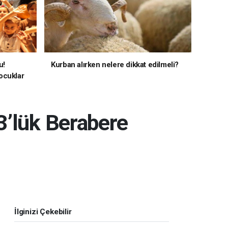
u!
Kurban alırken nelere dikkat edilmeli?
ocuklar
3’lük Berabere
İlginizi Çekebilir