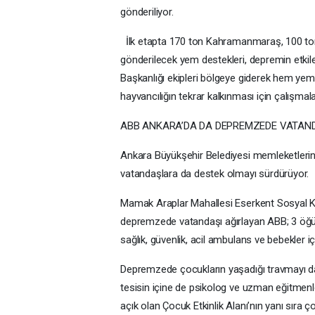
gönderiliyor.
İlk etapta 170 ton Kahramanmaraş, 100 ton 
gönderilecek yem destekleri, depremin etkile
Başkanlığı ekipleri bölgeye giderek hem yem d
hayvancılığın tekrar kalkınması için çalışma
ABB ANKARA’DA DA DEPREMZEDE VATAN
Ankara Büyükşehir Belediyesi memleketlerin
vatandaşlara da destek olmayı sürdürüyor.
Mamak Araplar Mahallesi Eserkent Sosyal Kon
depremzede vatandaşı ağırlayan ABB; 3 öğün
sağlık, güvenlik, acil ambulans ve bebekler i
Depremzede çocukların yaşadığı travmayı da
tesisin içine de psikolog ve uzman eğitmenl
açık olan Çocuk Etkinlik Alanı’nın yanı sıra ç