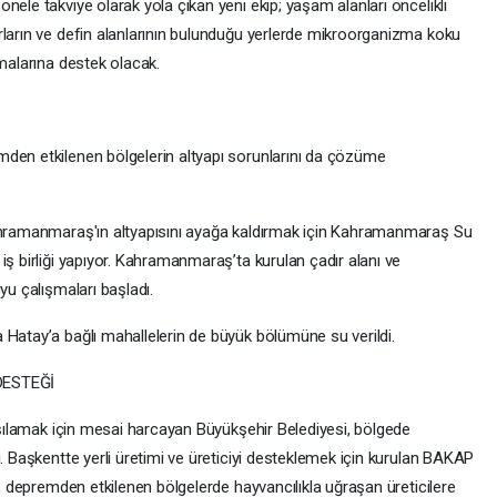
nele takviye olarak yola çıkan yeni ekip; yaşam alanları öncelikli
rların ve defin alanlarının bulunduğu yerlerde mikroorganizma koku
şmalarına destek olacak.
en etkilenen bölgelerin altyapı sorunlarını da çözüme
ramanmaraş'ın altyapısını ayağa kaldırmak için Kahramanmaraş Su
iş birliği yapıyor. Kahramanmaraş’ta kurulan çadır alanı ve
yu çalışmaları başladı.
atay’a bağlı mahallelerin de büyük bölümüne su verildi.
DESTEĞİ
şılamak için mesai harcayan Büyükşehir Belediyesi, bölgede
ı. Başkentte yerli üretimi ve üreticiyi desteklemek için kurulan BAKAP
ı, depremden etkilenen bölgelerde hayvancılıkla uğraşan üreticilere