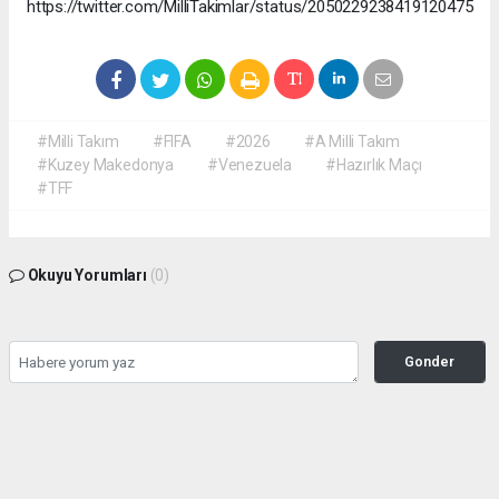
https://twitter.com/MilliTakimlar/status/2050229238419120475
#Milli Takım
#FIFA
#2026
#A Milli Takım
#Kuzey Makedonya
#Venezuela
#Hazırlık Maçı
#TFF
Okuyu Yorumları
(0)
Gonder
Yorum yazarak Topluluk Kuralları’nı kabul etmiş bulunuyor ve siteye yaptığınız
yorumunuzla ilgili doğrudan veya dolaylı tüm sorumluluğu tek başınıza
üstleniyorsunuz. Yazılan tüm yorumlardan site yönetimi hiçbir şekilde sorumlu
tutulamaz.