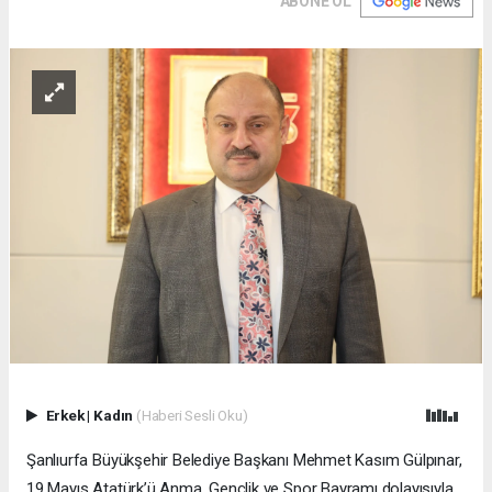
ABONE OL
Erkek
|
Kadın
(Haberi Sesli Oku)
Şanlıurfa Büyükşehir Belediye Başkanı Mehmet Kasım Gülpınar,
19 Mayıs Atatürk’ü Anma, Gençlik ve Spor Bayramı dolayısıyla