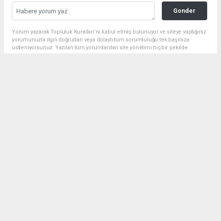
Gonder
Yorum yazarak Topluluk Kuralları’nı kabul etmiş bulunuyor ve siteye yaptığınız
yorumunuzla ilgili doğrudan veya dolaylı tüm sorumluluğu tek başınıza
üstleniyorsunuz. Yazılan tüm yorumlardan site yönetimi hiçbir şekilde
sorumlu tutulamaz.
Anasayfa
Siyaset
BAŞKAN GÜLPINAR: 19 MAYIS,
BİR MİLLETİN YENİDEN
DOĞUŞUDUR
SIYASET
18.05.2025 - 14:46, Güncelleme: 18.05.2025 - 14:46