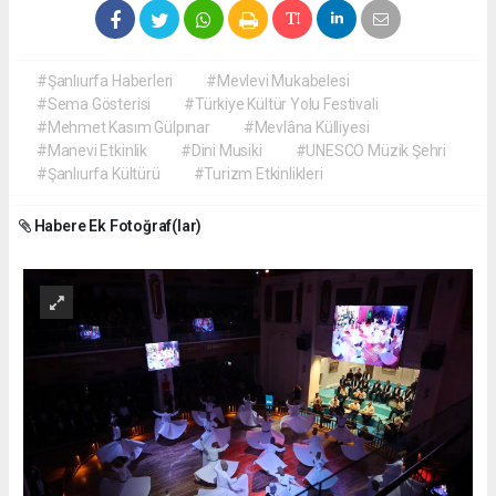
#Şanlıurfa Haberleri
#Mevlevi Mukabelesi
#Sema Gösterisi
#Türkiye Kültür Yolu Festivali
#Mehmet Kasım Gülpınar
#Mevlâna Külliyesi
#Manevi Etkinlik
#Dini Musiki
#UNESCO Müzik Şehri
#Şanlıurfa Kültürü
#Turizm Etkinlikleri
Habere Ek Fotoğraf(lar)