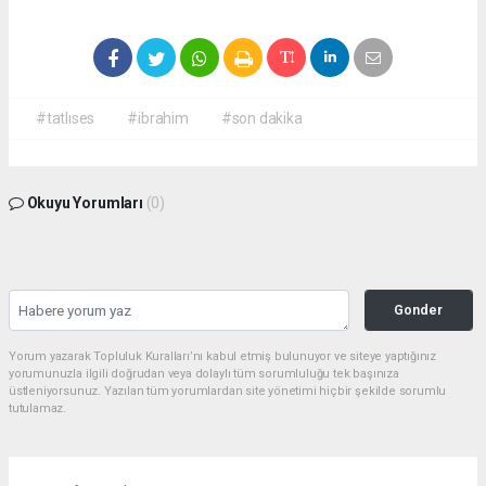
#tatlıses
#ibrahim
#son dakika
Okuyu Yorumları
(0)
Gonder
Yorum yazarak Topluluk Kuralları’nı kabul etmiş bulunuyor ve siteye yaptığınız
yorumunuzla ilgili doğrudan veya dolaylı tüm sorumluluğu tek başınıza
üstleniyorsunuz. Yazılan tüm yorumlardan site yönetimi hiçbir şekilde sorumlu
tutulamaz.