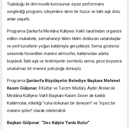
Topluluğu ile dini musiki korosunun eşsiz performans
sergilediği program, izleyenlere derin bir huzur ve ilahi aşk dolu
anlar yaşattı.
Programa
Şanlıurfa Mevlâna Külliyesi Vakfı tarafından organize
edilen mukabele, semahaneyi tıklım tıklım dolduran vatandaşlar
ve yerli turistlerin yoğun katılımıyla gerçekleşti. Sema gösterisi
sırasında hissedilen manevi atmosfer, katılımcıları adeta
büyüledi. İlahi aşk ve teslimiyetin sembolü sema, gece boyunca
unutulmaz bir manevi yolculuğa dönüştü.
Programa
Şanlıurfa Büyükşehir Belediye Başkanı Mehmet
Kasım Gülpınar
, İl Kültür ve Turizm Müdürü Aydın Arslan ile
Mevlâna Külliyesi Vakfı Başkanı Kasım Sezer de katıldı.
Katılımcılar, etkinliği “ruha dokunan bir deneyim” ve “eşsiz bir
manevi şölen” olarak nitelendirdi.
Başkan Gülpınar: “Ses Kalpte Yankı Bulur”