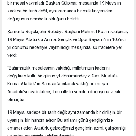
bir mesaj yayımladı. Başkan Gülpınar, mesajında 19 Mayıs’ın
sadece bir tarih değil, aynı zamanda bir milletin yeniden
doğuşunun sembolü olduğunu belirtti.
Şanlıurfa Büyükşehir Belediye Başkanı Mehmet Kasım Gülpınar,
19 Mayıs Atatürk’ü Anma, Gençlik ve Spor Bayramı’nın 106’ncı
yıl dönümü nedeniyle yayımladığı mesajında, şu ifadelere yer
verdi:
“Bağımsızlık meşalesinin yakıldığı, milletimizin kaderini
değiştiren kutlu bir günün yıl dönümündeyiz. Gazi Mustafa
Kemal Atatürk’ün Samsun’a çıkarak yaktığı bu meşale,
Anadolu’yu aydınlatmış, bir milletin yeniden doğuşuna vesile
olmuştur.
19 Mayıs, sadece bir tarih değil; aynı zamanda bir dirilişin, bir
uyanışın, bir inancın adıdır. Bu anlamlı günü gençliğimize
emanet eden Atatürk, geleceğimizi gençlerin azmi, çalışkanlığı
ve vatan sevgisiyle şekillendirmiştir.