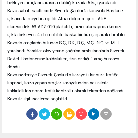
bekleyen araçların arasına daldığı kazada 6 kişi yaralandı.
Kaza sabah saatlerinde Siverek-Şanlıurfa karayolu Hastane
ışıklarında meydana geldi. Alınan bilgilere göre, Ali E.
idaresindeki 63 ADZ 010 plakalı tır, hızını alamayınca kırmızı
ışıkta bekleyen 4 otomobil ile başka bir tıra çarparak durabildi.
Kazada araçlarda bulunan S.Ç., D.K., B.Ç., M.Ç., N.Ç. ve M.H.
yaralandı. Yaralılar olay yerine çağrılan ambulanslarla Siverek
Devlet Hastanesine kaldırılırken, tırın ezdiği 2 araç hurdaya
döndü.
Kaza nedeniyle Siverek-Şanlıurfa karayolu bir süre trafiğe
kapandı, kaza yapan araçlar karayolundan çekicilerle
kaldırıldıktan sonra trafik kontrollü olarak tekrardan sağlandı.
Kaza ile ilgili inceleme başlatıldı