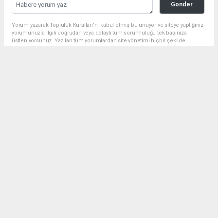
Gonder
Yorum yazarak Topluluk Kuralları’nı kabul etmiş bulunuyor ve siteye yaptığınız
yorumunuzla ilgili doğrudan veya dolaylı tüm sorumluluğu tek başınıza
üstleniyorsunuz. Yazılan tüm yorumlardan site yönetimi hiçbir şekilde
sorumlu tutulamaz.
Anasayfa
Spor
Amedspor Tarihi Başarıya İmza
Attı! 3-3’lük Berabere ile Süper
Lig’e Yükseldi
SPOR
02.05.2026 - 18:42, Güncelleme: 02.05.2026 - 18:58
Amedspor, Iğdır FK ile 3-3 berabere kalarak Süper