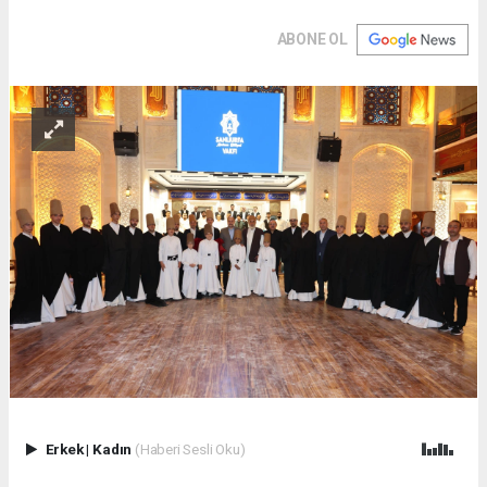
ABONE OL
Erkek
|
Kadın
(Haberi Sesli Oku)