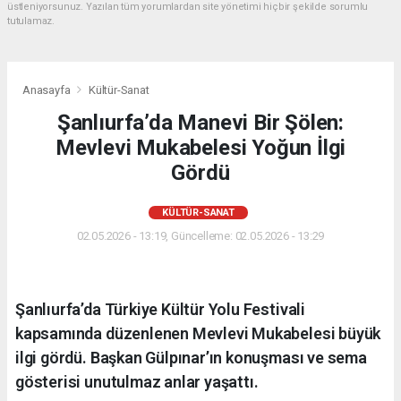
üstleniyorsunuz. Yazılan tüm yorumlardan site yönetimi hiçbir şekilde sorumlu
tutulamaz.
Anasayfa
Kültür-Sanat
Şanlıurfa’da Manevi Bir Şölen:
Mevlevi Mukabelesi Yoğun İlgi
Gördü
KÜLTÜR-SANAT
02.05.2026 - 13:19, Güncelleme: 02.05.2026 - 13:29
Şanlıurfa’da Türkiye Kültür Yolu Festivali
kapsamında düzenlenen Mevlevi Mukabelesi büyük
ilgi gördü. Başkan Gülpınar’ın konuşması ve sema
gösterisi unutulmaz anlar yaşattı.