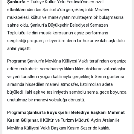
Şanlıurfa
– Türkiye Kültür Yolu Festivali’nin en özel
etkinliklerinden biri Şanlıurfa’da gerçekleştirildi. Mevlevi
mukabelesi, kültür ve maneviyatın muhteşem bir buluşmasına
sahne oldu. Şanlıurfa Büyükşehir Belediyesi Semazen
Topluluğu ile dini musiki korosunun eşsiz performans
sergilediği program, izleyenlere derin bir huzur ve ilahi aşk dolu
anlar yaşattı.
Programa
Şanlıurfa Mevlâna Külliyesi Vakfı tarafından organize
edilen mukabele, semahaneyi tıklım tıklım dolduran vatandaşlar
ve yerli turistlerin yoğun katılımıyla gerçekleşti. Sema gösterisi
sırasında hissedilen manevi atmosfer, katılımcıları adeta
büyüledi. İlahi aşk ve teslimiyetin sembolü sema, gece boyunca
unutulmaz bir manevi yolculuğa dönüştü.
Programa
Şanlıurfa Büyükşehir Belediye Başkanı Mehmet
Kasım Gülpınar
, İl Kültür ve Turizm Müdürü Aydın Arslan ile
Mevlâna Külliyesi Vakfı Başkanı Kasım Sezer de katıldı.