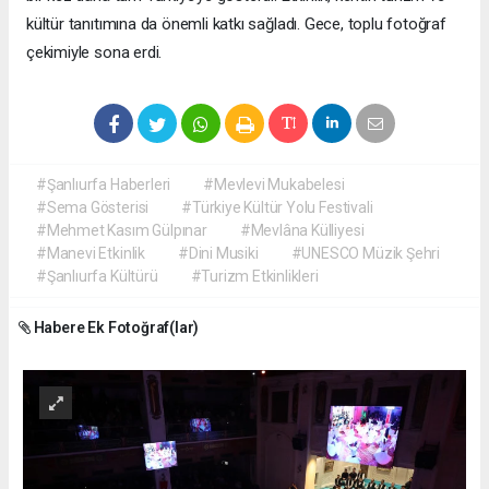
kültür tanıtımına da önemli katkı sağladı. Gece, toplu fotoğraf
çekimiyle sona erdi.
#Şanlıurfa Haberleri
#Mevlevi Mukabelesi
#Sema Gösterisi
#Türkiye Kültür Yolu Festivali
#Mehmet Kasım Gülpınar
#Mevlâna Külliyesi
#Manevi Etkinlik
#Dini Musiki
#UNESCO Müzik Şehri
#Şanlıurfa Kültürü
#Turizm Etkinlikleri
Habere Ek Fotoğraf(lar)