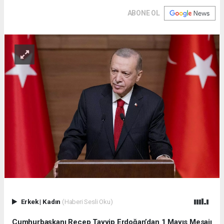
ABONE OL
Erkek
|
Kadın
(Haberi Sesli Oku)
Cumhurbaşkanı Recep Tayyip Erdoğan’dan 1 Mayıs Mesajı