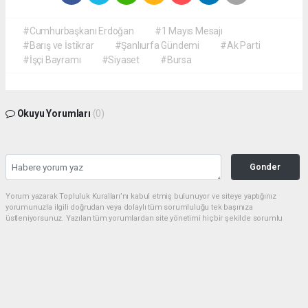
#Cumhurbaşkanı Erdoğan
#1 Mayıs Mesajı
#Barış ve İstikrar
#Şanlıurfa Gündemi
#Ak Parti
#İşçi Bayramı
#Siyaset
#Bursa
Okuyu Yorumları
(0)
Gonder
Yorum yazarak Topluluk Kuralları’nı kabul etmiş bulunuyor ve siteye yaptığınız
yorumunuzla ilgili doğrudan veya dolaylı tüm sorumluluğu tek başınıza
üstleniyorsunuz. Yazılan tüm yorumlardan site yönetimi hiçbir şekilde sorumlu
tutulamaz.
Anasayfa
Spor
Amedspor Tarihi Başarıya İmza