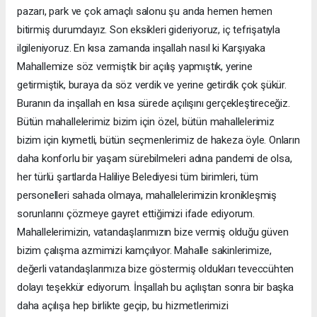
pazarı, park ve çok amaçlı salonu şu anda hemen hemen
bitirmiş durumdayız. Son eksikleri gideriyoruz, iç tefrişatıyla
ilgileniyoruz. En kısa zamanda inşallah nasıl ki Karşıyaka
Mahallemize söz vermiştik bir açılış yapmıştık, yerine
getirmiştik, buraya da söz verdik ve yerine getirdik çok şükür.
Buranın da inşallah en kısa sürede açılışını gerçekleştireceğiz.
Bütün mahallelerimiz bizim için özel, bütün mahallelerimiz
bizim için kıymetli, bütün seçmenlerimiz de hakeza öyle. Onların
daha konforlu bir yaşam sürebilmeleri adına pandemi de olsa,
her türlü şartlarda Haliliye Belediyesi tüm birimleri, tüm
personelleri sahada olmaya, mahallelerimizin kronikleşmiş
sorunlarını çözmeye gayret ettiğimizi ifade ediyorum.
Mahallelerimizin, vatandaşlarımızın bize vermiş olduğu güven
bizim çalışma azmimizi kamçılıyor. Mahalle sakinlerimize,
değerli vatandaşlarımıza bize göstermiş oldukları teveccühten
dolayı teşekkür ediyorum. İnşallah bu açılıştan sonra bir başka
daha açılışa hep birlikte geçip, bu hizmetlerimizi