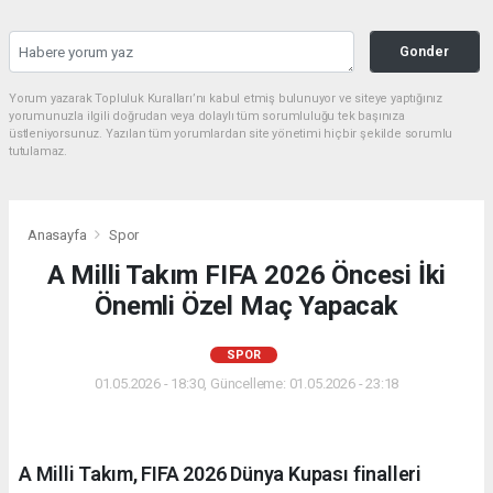
Gonder
Yorum yazarak Topluluk Kuralları’nı kabul etmiş bulunuyor ve siteye yaptığınız
yorumunuzla ilgili doğrudan veya dolaylı tüm sorumluluğu tek başınıza
üstleniyorsunuz. Yazılan tüm yorumlardan site yönetimi hiçbir şekilde sorumlu
tutulamaz.
Anasayfa
Spor
A Milli Takım FIFA 2026 Öncesi İki
Önemli Özel Maç Yapacak
SPOR
01.05.2026 - 18:30, Güncelleme: 01.05.2026 - 23:18
A Milli Takım, FIFA 2026 Dünya Kupası finalleri