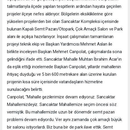
talimatlarıyla ilçede yapılan tespitlerin ardından hayata geçirilen
projeler ilçeye nefes aldırıyor. Bölgelerin eksikliklerine göre
yükselen projelerden biri olan Sancaktar Kompleksi içerisinde
bulunan Kapalı Semt Pazarı/Otopark, Çok Amaçlı Salon ve Park
alanı ile açılışa hazırlanıyor. İnşaat çalışmaları tamamlanan
projeyi teknik ekip ve Başkan Yardımcısı Mehmet Aslan ile
birlikte inceleyen Başkan Mehmet Canpolat, çalışmalarda sona
gelindiğini ifade etti. Sancaktar Mahalle Muhtarı İbrahim Acar’ın
da eşlik ettiği incelemede Başkan Canpolat, yıllardır mahallenin
ihtiyaç duyduğu ve 5 bin 600 metrekare alan üzerine kurulan
projenin kısa süre içerisinde vatandaşların hizmetine
sunulacağını belirtti.
Canpolat, “Mahalle gezilerimize devam ediyoruz. Sancaktar
Mahallemizdeyiz. Sancaktar Mahallemize seçim öncesi söz
vermiştik. Bu mahallemizde uzun bir dönemdir semt pazarı
problemi devam ediyordu. Ver aynı zamanda çok amaçlı büyük
bir salonu istiyorlardı. Biz buna bir de park ilave ettik. Semt