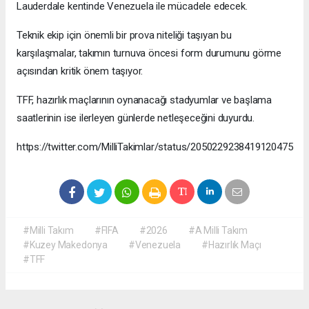
Lauderdale kentinde Venezuela ile mücadele edecek.
Teknik ekip için önemli bir prova niteliği taşıyan bu
karşılaşmalar, takımın turnuva öncesi form durumunu görme
açısından kritik önem taşıyor.
TFF, hazırlık maçlarının oynanacağı stadyumlar ve başlama
saatlerinin ise ilerleyen günlerde netleşeceğini duyurdu.
https://twitter.com/MilliTakimlar/status/2050229238419120475
#Milli Takım
#FIFA
#2026
#A Milli Takım
#Kuzey Makedonya
#Venezuela
#Hazırlık Maçı
#TFF