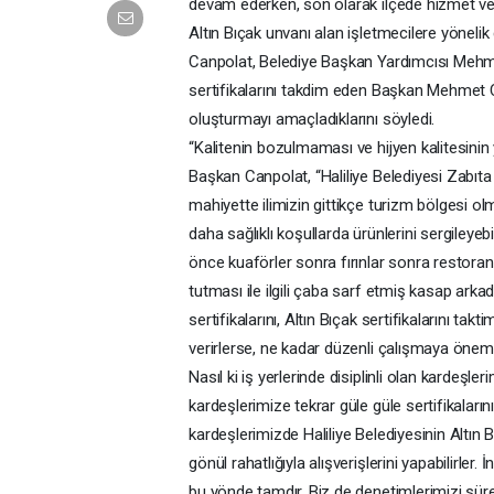
devam ederken, son olarak ilçede hizmet ver
Altın Bıçak unvanı alan işletmecilere yönel
Canpolat, Belediye Başkan Yardımcısı Mehmet 
sertifikalarını takdim eden Başkan Mehmet C
oluşturmayı amaçladıklarını söyledi.
“Kalitenin bozulmaması ve hijyen kalitesinin
Başkan Canpolat, “Haliliye Belediyesi Zabıta
mahiyette ilimizin gittikçe turizm bölgesi o
daha sağlıklı koşullarda ürünlerini sergileye
önce kuaförler sonra fırınlar sonra restoranla
tutması ile ilgili çaba sarf etmiş kasap ark
sertifikalarını, Altın Bıçak sertifikalarını t
verirlerse, ne kadar düzenli çalışmaya önem 
Nasıl ki iş yerlerinde disiplinli olan kardeşle
kardeşlerimize tekrar güle güle sertifikaların
kardeşlerimizde Haliliye Belediyesinin Altın 
gönül rahatlığıyla alışverişlerini yapabilirl
bu yönde tamdır. Biz de denetimlerimizi süre