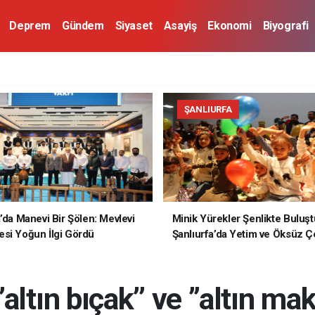
Deprem
Gündem
Siyaset
Asayiş
Ekonomi
Biyografi
ŞANLIURFA
a’da Manevi Bir Şölen: Mevlevi
Minik Yürekler Şenlikte Buluşt
si Yoğun İlgi Gördü
Şanlıurfa’da Yetim ve Öksüz Ç
Unutulmaz Bir Gün Yaşadı
’’altın bıçak’’ ve ’’altın m