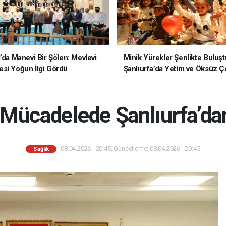
a’da Manevi Bir Şölen: Mevlevi
Minik Yürekler Şenlikte Buluşt
si Yoğun İlgi Gördü
Şanlıurfa’da Yetim ve Öksüz Ç
Unutulmaz Bir Gün Yaşadı
 Mücadelede Şanlıurfa’da
08.04.2026 - 20:45, Güncelleme: 08.04.2026 - 20:45
Sağlık