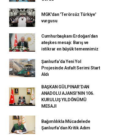
MGK'dan 'Terörsüz Türkiye'
vurgusu
Cumhurbaşkanı Erdoğan’dan
ateşkes mesajı: Barış ve
istikrar en büyük temennimiz
Şanlıurfa’da Yeni Yol
Projesinde Asfalt Serimi Start
Aldı
BAŞKAN GÜLPINAR’DAN
ANADOLU AJANSI’NIN 106.
KURULUŞ YILDÖNÜMÜ
MESAJI
Bağımlılıkla Mücadelede
Şanlıurfa’dan Kritik Adım