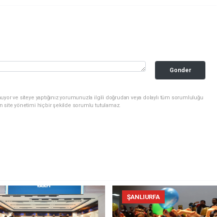
Gonder
uyor ve siteye yaptığınız yorumunuzla ilgili doğrudan veya dolaylı tüm sorumluluğu
n site yönetimi hiçbir şekilde sorumlu tutulamaz.
ŞANLIURFA