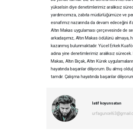
yükselsin diye denetimlerimiz aralıksız sür
yardımcımıza, zabıta müdürlüğümüze ve per
esnafımız nazarında da devam edeceğini ifad
Altın Makas uygulaması çerçevesinde de se
arkadaşımız, Altın Makas ödülünü almaya, h
kazanmış bulunmaktadır. Yücel Erkek Kuaförü
adına yine denetimlerimiz aralıksız sürecek. 
Makas, Altın Bıçak, Altın Kürek uygulamalar
hayatında başarılar diliyorum. Bu almış old
tamdır. Çalışma hayatında başarılar diliyoru
latif koyunsatan
urfaguncel63@gmail.