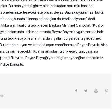
ecektir. Bu mahiyetteki görev alan zabıtadan sorumlu başkan
sonellerimize teşekkür ediyorum. Beyaz Bayrak uygulaması bütün
e eder, buradaki kasap arkadaşları da tebrik ediyorum” dedi.
rtifika alan kuaförü tebrik eden Başkan Mehmet Canpolat, “Kuaför
ijyen anlamında, kalite anlamında Beyaz Bayrak uygulamasına hak
nü tebrik ediyor, esnafımızı da inşallah bu şekilde teşvik etmek
Bu kriterlere uyan ve kriterleri aşan esnaflarımıza Beyaz Bayrak, Altın
ımız devam edecektir. Kuaför arkadaşı tebrik ediyorum, çalışma
uğu sertifikayı, bu Beyaz Bayrağı yere düşürmeyeceğine kanaatimiz
m” diye konuştu.
com