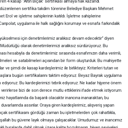
en 4 kasap “Altın Bıçak” sertifikası almaya hak kazandı.
ik düzenlenen sertifika takdim törenine Belediye Başkanı Mehmet
Erol ve işletme sahiplerinin katıldı. İşletme sahiplerine
anpolat, uygulama ile halk sağlığını korumayı ve esnafa farkındalık
 yükselmesi için denetimlerimiz aralıksız devam edecektir” diyen
 Müdürlüğü olarak denetimlerimizi aralıksız sürdürüyoruz. Bu
lması hesabıyla da denetimlerimiz sırasında esnafımızın daha verimli,
bilmeleri ve satabilmeleri açısından bir form oluşturduk. Bu mahiyette
r ve şimdi de kasap kardeşlerimiz ile birlikteyiz. Kriterleri tutan ve
adaşlara bugün sertifikalarını taktim ediyoruz. Beyaz Bayrak uygulama
aktim ediyoruz. Bu kardeşlerimizi tebrik ediyoruz. Ne kadar hijyene önem
verirlerse bizi de son derece mutlu ettiklerini ifade etmek istiyorum.
rimiz hayatlarında da başarılı olacaktır inancına inanaraktan, bu
ı duvarlarında assınlar. Oraya giren kardeşlerimiz, alışveriş yapan
Bıçak sertifikasını gördüğü zaman bu işletmelerden çok rahatlıkla,
er. İnşallah bu güvene layık olmaya çalışacaklar. Umudumuz ve inancımız
kli buralarda dahil olmak üzere kalite bozulmasın, hijyen seviyeleri