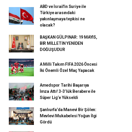
ABD ve İsrail'in Suriye ile
Türkiye arasındaki
yakınlaşmaya tepkisi ne
olacak?
BAŞKAN GÜLPINAR: 19 MAYIS,
BİR MİLLETİN YENİDEN
DOĞUŞUDUR
A Milli Takım FIFA 2026 Öncesi
İki Önemli Özel Maç Yapacak
Amedspor Tarihi Başarıya
İmza Attı! 3-3’lük Berabere ile
Süper Lig’e Yükseldi
Şanlıurfa’da Manevi Bir Şölen:
Mevlevi Mukabelesi Yoğun İlgi
Gördü