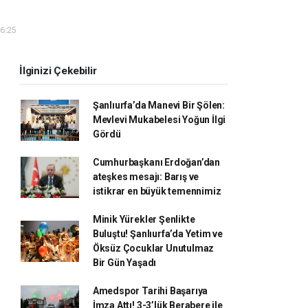
16:25
İlginizi Çekebilir
Şanlıurfa’da Manevi Bir Şölen:
Mevlevi Mukabelesi Yoğun İlgi
Gördü
Cumhurbaşkanı Erdoğan’dan
ateşkes mesajı: Barış ve
istikrar en büyük temennimiz
Minik Yürekler Şenlikte
Buluştu! Şanlıurfa’da Yetim ve
Öksüz Çocuklar Unutulmaz
Bir Gün Yaşadı
Amedspor Tarihi Başarıya
İmza Attı! 3-3’lük Berabere ile