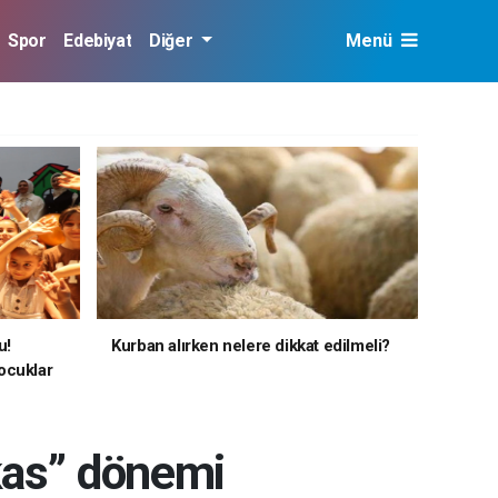
Spor
Edebiyat
Diğer
Menü
u!
Kurban alırken nelere dikkat edilmeli?
ocuklar
akas’’ dönemi