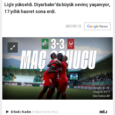
Lig’e yükseldi. Diyarbakır’da büyük sevinç yaşanıyor,
17 yıllık hasret sona erdi.
ABONE OL
Erkek
|
Kadın
(Haberi Sesli Oku)