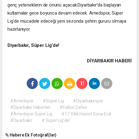
genç yeteneklerin de önünü açacak.
Diyarbakır’da başlayan
kutlamalar gece boyunca devam edecek. Amedspor, Süper
Lig’de mücadele edeceği yeni sezonda şehrin gururu olmaya
hazırlanıyor.
Diyarbakır, Süper Lig’de!
DIYARBAKIR HABERİ
#Amedspor
#Süper Lig
#Diyarbakırspor
#Diyarbakır Haberleri
#Futbol Zaferi
#Amedspor Süper Lig
#17 Yıllık Hasret Sona Erdi
#Diyarbakır
# Süper Lig’de!
Habere Ek Fotoğraf(lar)