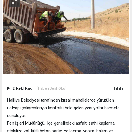
Erkek
|
Kadın
(Haberi Sesli Oku)
Haliliye Belediyesi tarafından kırsal mahallelerde yürütülen
üstyapı çalışmalarıyla konforlu hale gelen yeni yollar hizmete
sunuluyor.
Fen İşleri Müdürlüğü, ilçe genelindeki asfalt, sathi kaplama,
stabilize yol, kilitli beton parke, yol açma, yapım, bakım ve