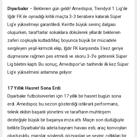
Diyarbakır
– Beklenen gün geldi! Amedspor, Trendyol 1. Lig’de
Iğdır FK ile oynadığı kritik maçta 3-3 berabere kalarak Süper
Lig’e yükselmeyi garantiledi. Kentte büyük sevinç dalgası
oluşurken, taraftarlar sokaklara dökülerek yıllardır beklenen
zaferi coşkuyla kutladı.
Maç boyunca büyük bir mücadele
sergileyen yeşil-kırmızılı ekip, Iğdır FK karşısında 3 kez geriye
düşmesine rağmen pes etmedi ve skoru 3-3’e getirerek Süper
Lig biletini kaptı. Bu sonuç, Amedspor’un tarihinde ilk kez Süper
Lig’e yükselmesi anlamına geliyor.
17 Yıllık Hasret Sona Erdi
Diyarbakır futbolseverleri için 17 yıllık bir hasret bugün sona
erdi. Amedspor, bu sezon gösterdiği istikrarlı performans,
teknik ekibin başarılı yönetimi ve taraftarın muhteşem
desteğiyle büyük bir başarıya imza attı. Maçın son düdüğüyle
birlikte Diyarbakır’da adeta bayram havası esti; araç konvoyları
oluşturuldu, marşlar söylendi, gözyaşları ve sevinç çığlıkları bir