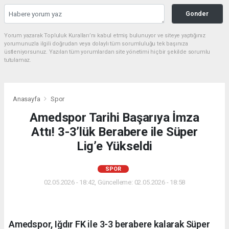
Gonder
Yorum yazarak Topluluk Kuralları’nı kabul etmiş bulunuyor ve siteye yaptığınız
yorumunuzla ilgili doğrudan veya dolaylı tüm sorumluluğu tek başınıza
üstleniyorsunuz. Yazılan tüm yorumlardan site yönetimi hiçbir şekilde sorumlu
tutulamaz.
Anasayfa
Spor
Amedspor Tarihi Başarıya İmza
Attı! 3-3’lük Berabere ile Süper
Lig’e Yükseldi
SPOR
02.05.2026 - 18:42, Güncelleme: 02.05.2026 - 18:58
Amedspor, Iğdır FK ile 3-3 berabere kalarak Süper