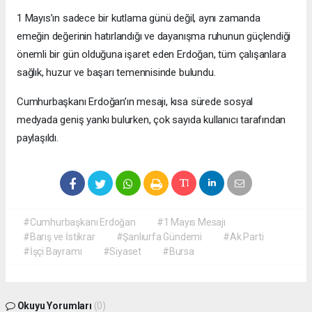
1 Mayıs’ın sadece bir kutlama günü değil, aynı zamanda
emeğin değerinin hatırlandığı ve dayanışma ruhunun güçlendiği
önemli bir gün olduğuna işaret eden Erdoğan, tüm çalışanlara
sağlık, huzur ve başarı temennisinde bulundu.
Cumhurbaşkanı Erdoğan’ın mesajı, kısa sürede sosyal
medyada geniş yankı bulurken, çok sayıda kullanıcı tarafından
paylaşıldı.
#Cumhurbaşkanı Erdoğan
#1 Mayıs Mesajı
#Barış ve İstikrar
#Şanlıurfa Gündemi
#Ak Parti
#İşçi Bayramı
#Siyaset
#Bursa
Okuyu Yorumları
(0)