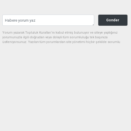
Gonder
Yorum yazarak Topluluk Kuralları’nı kabul etmiş bulunuyor ve siteye yaptığınız
yorumunuzla ilgili doğrudan veya dolaylı tüm sorumluluğu tek başınıza
üstleniyorsunuz. Yazılan tüm yorumlardan site yönetimi hiçbir şekilde sorumlu
tutulamaz.
Anasayfa
Siyaset
Başkan Gülpınar, ‘’Biz Bu Şehre Yük
Olmaya Değil Yükünü Almaya Geldik
SIYASET
22.07.2024 - 17:16, Güncelleme: 22.07.2024 - 17:26