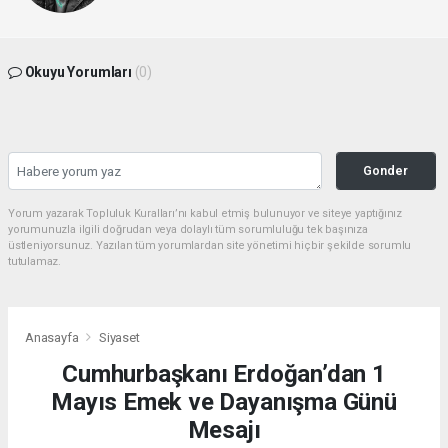
Okuyu Yorumları
(0)
Gonder
Yorum yazarak Topluluk Kuralları’nı kabul etmiş bulunuyor ve siteye yaptığınız
yorumunuzla ilgili doğrudan veya dolaylı tüm sorumluluğu tek başınıza
üstleniyorsunuz. Yazılan tüm yorumlardan site yönetimi hiçbir şekilde sorumlu
tutulamaz.
Anasayfa
Siyaset
Cumhurbaşkanı Erdoğan’dan 1
Mayıs Emek ve Dayanışma Günü
Mesajı