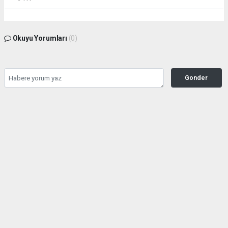
Okuyu Yorumları
(0)
Gonder
Yorum yazarak Topluluk Kuralları’nı kabul etmiş bulunuyor ve siteye yaptığınız
yorumunuzla ilgili doğrudan veya dolaylı tüm sorumluluğu tek başınıza
üstleniyorsunuz. Yazılan tüm yorumlardan site yönetimi hiçbir şekilde sorumlu
tutulamaz.
haber paketi
haber scripti
haber yazılımı
Tüm hakları saklı tutulmaktadır. Copyright 2026©
Haber Yazılımı :
Web Aksiyon ®