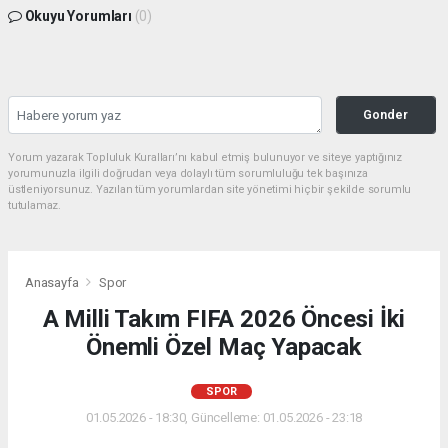
Okuyu Yorumları
(0)
Gonder
Yorum yazarak Topluluk Kuralları’nı kabul etmiş bulunuyor ve siteye yaptığınız
yorumunuzla ilgili doğrudan veya dolaylı tüm sorumluluğu tek başınıza
üstleniyorsunuz. Yazılan tüm yorumlardan site yönetimi hiçbir şekilde sorumlu
tutulamaz.
Anasayfa
Spor
A Milli Takım FIFA 2026 Öncesi İki
Önemli Özel Maç Yapacak
SPOR
01.05.2026 - 18:30, Güncelleme: 01.05.2026 - 23:18