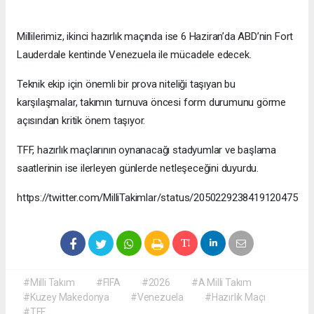
Millilerimiz, ikinci hazırlık maçında ise 6 Haziran’da ABD’nin Fort
Lauderdale kentinde Venezuela ile mücadele edecek.
Teknik ekip için önemli bir prova niteliği taşıyan bu
karşılaşmalar, takımın turnuva öncesi form durumunu görme
açısından kritik önem taşıyor.
TFF, hazırlık maçlarının oynanacağı stadyumlar ve başlama
saatlerinin ise ilerleyen günlerde netleşeceğini duyurdu.
https://twitter.com/MilliTakimlar/status/2050229238419120475
#Milli Takım
#FIFA
#2026
#A Milli Takım
#Kuzey Makedonya
#Venezuela
#Hazırlık Maçı
#TFF