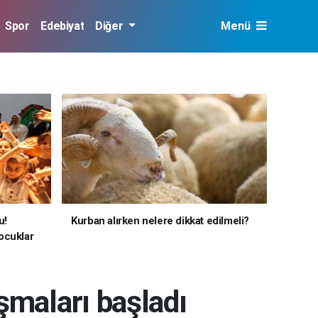
Spor
Edebiyat
Diğer
Menü
u!
Kurban alırken nelere dikkat edilmeli?
ocuklar
ışmaları başladı