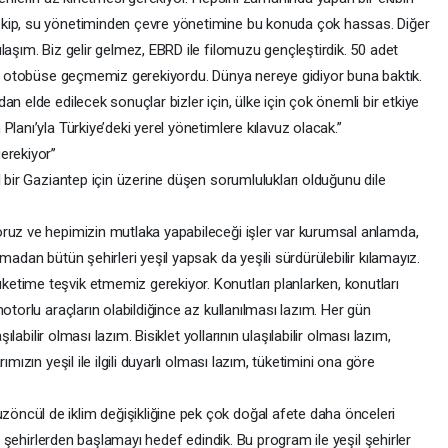
ekip, su yönetiminden çevre yönetimine bu konuda çok hassas. Diğer
laşım. Biz gelir gelmez, EBRD ile filomuzu gençleştirdik. 50 adet
kli otobüse geçmemiz gerekiyordu. Dünya nereye gidiyor buna baktık.
n elde edilecek sonuçlar bizler için, ülke için çok önemli bir etkiye
lanı’yla Türkiye’deki yerel yönetimlere kılavuz olacak.”
rekiyor’’
l bir Gaziantep için üzerine düşen sorumlulukları olduğunu dile
ruz ve hepimizin mutlaka yapabileceği işler var kurumsal anlamda,
madan bütün şehirleri yeşil yapsak da yeşili sürdürülebilir kılamayız.
time teşvik etmemiz gerekiyor. Konutları planlarken, konutları
otorlu araçların olabildiğince az kullanılması lazım. Her gün
şılabilir olması lazım. Bisiklet yollarının ulaşılabilir olması lazım,
mızın yeşil ile ilgili duyarlı olması lazım, tüketimini ona göre
ncül de iklim değişikliğine pek çok doğal afete daha önceleri
me şehirlerden başlamayı hedef edindik. Bu program ile yeşil şehirler