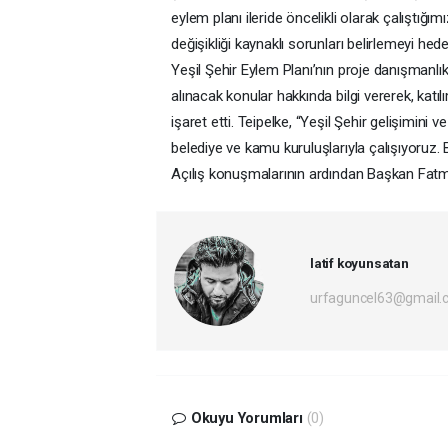
eylem planı ileride öncelikli olarak çalıştığım
değişikliği kaynaklı sorunları belirlemeyi hedef
Yeşil Şehir Eylem Planı’nın proje danışmanl
alınacak konular hakkında bilgi vererek, katı
işaret etti. Teipelke, “Yeşil Şehir gelişimini ve
belediye ve kamu kuruluşlarıyla çalışıyoruz. B
Açılış konuşmalarının ardından Başkan Fatma 
latif koyunsatan
urfaguncel63@gmail.
Okuyu Yorumları
(0)