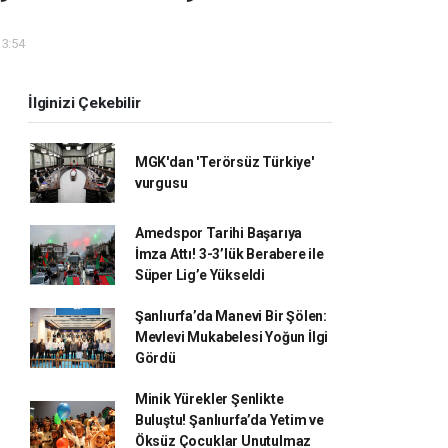
13:54
İlginizi Çekebilir
MGK'dan 'Terörsüz Türkiye'
vurgusu
Amedspor Tarihi Başarıya
İmza Attı! 3-3’lük Berabere ile
Süper Lig’e Yükseldi
Şanlıurfa’da Manevi Bir Şölen:
Mevlevi Mukabelesi Yoğun İlgi
Gördü
Minik Yürekler Şenlikte
Buluştu! Şanlıurfa’da Yetim ve
Öksüz Çocuklar Unutulmaz