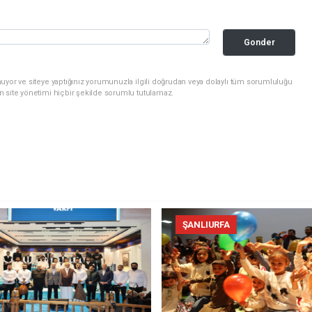
Gonder
uyor ve siteye yaptığınız yorumunuzla ilgili doğrudan veya dolaylı tüm sorumluluğu
n site yönetimi hiçbir şekilde sorumlu tutulamaz.
ŞANLIURFA