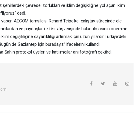
ız şehirlerdeki çevresel zorlukları ve iklim değişikliğine yol açan iklim
liyoruz’’ dedi.
ık yapan AECOM temsilcisi Renard Teipelke, çalıştay sürecinde ele
lımcılardan ve paydaşlar ile fikir alışverişinde bulunulmasının önemine
 iklim değişikliğine dayanıklılığı artırmak için uzun yıllardır Türkiye’deki
ugün de Gaziantep için buradayız’’ ifadelerini kullandı.
Şahin protokol üyeleri ve katılımcılar anı fotoğrafı çektirdi.
com