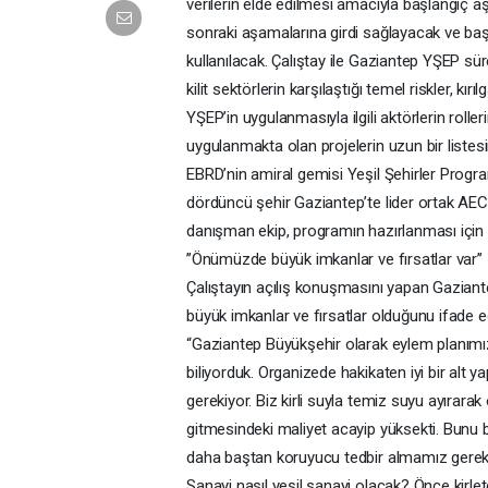
verilerin elde edilmesi amacıyla başlangıç a
sonraki aşamalarına girdi sağlayacak ve baş
kullanılacak. Çalıştay ile Gaziantep YŞEP sür
kilit sektörlerin karşılaştığı temel riskler, kır
YŞEP’in uygulanmasıyla ilgili aktörlerin rolle
uygulanmakta olan projelerin uzun bir listes
EBRD’nin amiral gemisi Yeşil Şehirler Progra
dördüncü şehir Gaziantep’te lider ortak AE
danışman ekip, programın hazırlanması için
’’Önümüzde büyük imkanlar ve fırsatlar var’’
Çalıştayın açılış konuşmasını yapan Gazian
büyük imkanlar ve fırsatlar olduğunu ifade e
“Gaziantep Büyükşehir olarak eylem planı
biliyorduk. Organizede hakikaten iyi bir alt
gerekiyor. Biz kirli suyla temiz suyu ayırara
gitmesindeki maliyet acayip yüksekti. Bunu b
daha baştan koruyucu tedbir almamız gerekiyo
Sanayi nasıl yeşil sanayi olacak? Önce kirle