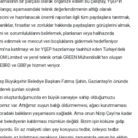
şamasının bir parçası olarak organize edilen bu çalıştay, YŞEP’in
langıç aşamasındaki teknik değerlendirmenin altlığı olarak
ecini ve hazırlanacak önemli raporları ilgili tüm paydaşlara tanıtmak,
ılganlıklar, fırsatlar ve zorluklar hakkında paydaşların görüşlerini almak,
rini ve sorumluluklarını belirlemek, planlanan veya halihazırda
ini edinmek ve mevcut veri boşluklarını gidermek hedefleniyor.
mı’na katılmayı ve bir YŞEP hazırlamayı taahhüt eden Türkiye’deki
COM Limited ve yerel teknik ortak GREEN Mühendislik’ten oluşan
 EBRD ve GBB’ye hizmet veriyor.
tep Büyükşehir Belediye Başkanı Fatma Şahin, Gaziantep’in önünde
derek şunları söyledi:
mızı oluşturduğumuzda en büyük sanayiye sahip olduğumuzu
 yapımız var. Attığımız suyun balığı öldürmemesi, ağacı kurutmaması
k oradaki balıkların yaşamasını sağladık. Ama onun Nizip Çayı’na kadar
ir belediyenin kaldırması mümkün değildi. Bizim işin köküne gidip
rdu. En az maliyeti olan şey koruyucu tedbir, önleyici tedbir.
tenlerin az kirletmesi gerekiyor. Hepsini zamanında yapan bir ekibin