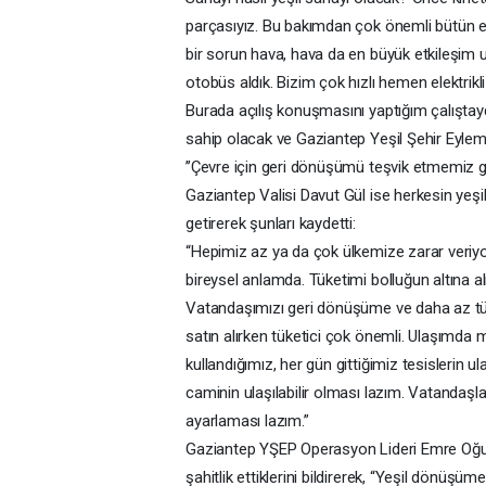
parçasıyız. Bu bakımdan çok önemli bütün 
bir sorun hava, hava da en büyük etkileşim u
otobüs aldık. Bizim çok hızlı hemen elektri
Burada açılış konuşmasını yaptığım çalıştayda
sahip olacak ve Gaziantep Yeşil Şehir Eylem P
’’Çevre için geri dönüşümü teşvik etmemiz ge
Gaziantep Valisi Davut Gül ise herkesin yeşi
getirerek şunları kaydetti:
“Hepimiz az ya da çok ülkemize zarar veriyo
bireysel anlamda. Tüketimi bolluğun altına al
Vatandaşımızı geri dönüşüme ve daha az tüke
satın alırken tüketici çok önemli. Ulaşımda m
kullandığımız, her gün gittiğimiz tesislerin ula
caminin ulaşılabilir olması lazım. Vatandaşları
ayarlaması lazım.”
Gaziantep YŞEP Operasyon Lideri Emre Oğuzö
şahitlik ettiklerini bildirerek, “Yeşil dönüşü