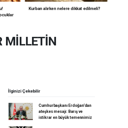
u!
Kurban alırken nelere dikkat edilmeli?
ocuklar
R MİLLETİN
İlginizi Çekebilir
Cumhurbaşkanı Erdoğan’dan
ateşkes mesajı: Barış ve
istikrar en büyük temennimiz