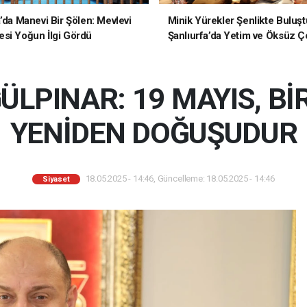
a’da Manevi Bir Şölen: Mevlevi
Minik Yürekler Şenlikte Buluşt
si Yoğun İlgi Gördü
Şanlıurfa’da Yetim ve Öksüz Ç
Unutulmaz Bir Gün Yaşadı
LPINAR: 19 MAYIS, Bİ
YENİDEN DOĞUŞUDUR
18.05.2025 - 14:46, Güncelleme: 18.05.2025 - 14:46
Siyaset