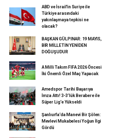
ABD ve İsrail'in Suriye ile
Türkiye arasındaki
yakınlaşmaya tepkisi ne
olacak?
BAŞKAN GÜLPINAR: 19 MAYIS,
BİR MİLLETİN YENİDEN
DOĞUŞUDUR
A Milli Takım FIFA 2026 Öncesi
İki Önemli Özel Maç Yapacak
Amedspor Tarihi Başarıya
İmza Attı! 3-3’lük Berabere ile
Süper Lig’e Yükseldi
Şanlıurfa’da Manevi Bir Şölen:
Mevlevi Mukabelesi Yoğun İlgi
Gördü