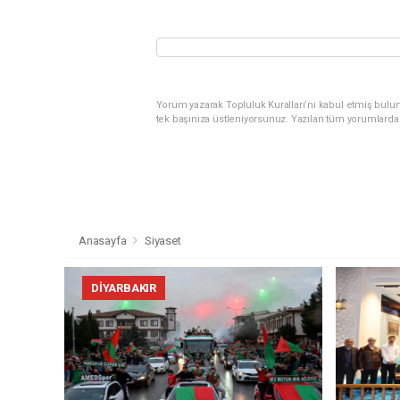
Yorum yazarak Topluluk Kuralları’nı kabul etmiş bulun
tek başınıza üstleniyorsunuz. Yazılan tüm yorumlarda
Anasayfa
Siyaset
DIYARBAKIR