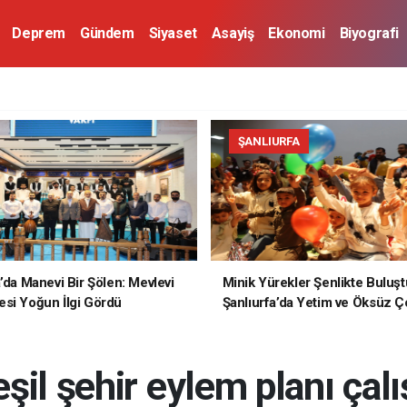
Deprem
Gündem
Siyaset
Asayiş
Ekonomi
Biyografi
ŞANLIURFA
a’da Manevi Bir Şölen: Mevlevi
Minik Yürekler Şenlikte Buluşt
si Yoğun İlgi Gördü
Şanlıurfa’da Yetim ve Öksüz Ç
Unutulmaz Bir Gün Yaşadı
şil şehir eylem planı çal