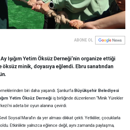
ABONE OL
 Ay Işığım Yetim Öksüz Derneği’nin organize ettiği
e öksüz minik, doyasıya eğlendi. Ebru sanatından
ün.
örneklerinden biri daha yaşandı. Şanlıurfa
Büyükşehir Belediyesi
şığım Yetim Öksüz Derneği
iş birliğinde düzenlenen “Minik Yürekler
ezi’ni adeta bir oyun alanına çevirdi.
il Soysal Maral’ın da yer alması dikkat çekti. Yetkililer, çocuklarla
k oldu. Etkinlikte yalnızca eğlence değil, aynı zamanda paylaşma,