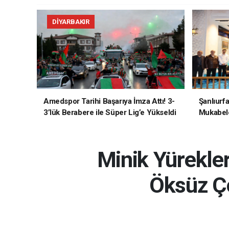
DIYARBAKIR
Amedspor Tarihi Başarıya İmza Attı! 3-
Şanlıurf
3’lük Berabere ile Süper Lig’e Yükseldi
Mukabele
Minik Yürekler
Öksüz Ço