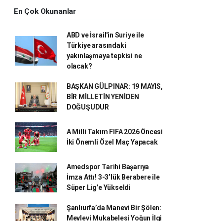
En Çok Okunanlar
ABD ve İsrail'in Suriye ile
Türkiye arasındaki
yakınlaşmaya tepkisi ne
olacak?
BAŞKAN GÜLPINAR: 19 MAYIS,
BİR MİLLETİN YENİDEN
DOĞUŞUDUR
A Milli Takım FIFA 2026 Öncesi
İki Önemli Özel Maç Yapacak
Amedspor Tarihi Başarıya
İmza Attı! 3-3’lük Berabere ile
Süper Lig’e Yükseldi
Şanlıurfa’da Manevi Bir Şölen:
Mevlevi Mukabelesi Yoğun İlgi