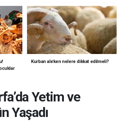
u!
Kurban alırken nelere dikkat edilmeli?
ocuklar
rfa’da Yetim ve
ün Yaşadı