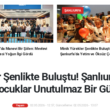
ŞANLIURFA
a’da Manevi Bir Şölen: Mevlevi
Minik Yürekler Şenlikte Buluşt
si Yoğun İlgi Gördü
Şanlıurfa’da Yetim ve Öksüz Ç
Unutulmaz Bir Gün Yaşadı
 Şenlikte Buluştu! Şanlıu
cuklar Unutulmaz Bir G
02.05.2026 - 12:57, Güncelleme: 02.05.2026 - 13:07
Yaşam