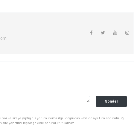
com
Gonder
uyor ve siteye yaptığınız yorumunuzla ilgili doğrudan veya dolaylı tüm sorumluluğu
n site yönetimi hiçbir şekilde sorumlu tutulamaz.