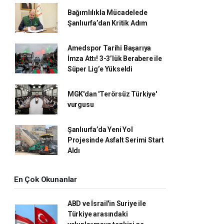
Bağımlılıkla Mücadelede
Şanlıurfa’dan Kritik Adım
Amedspor Tarihi Başarıya
İmza Attı! 3-3’lük Berabere ile
Süper Lig’e Yükseldi
MGK'dan 'Terörsüz Türkiye'
vurgusu
Şanlıurfa’da Yeni Yol
Projesinde Asfalt Serimi Start
Aldı
En Çok Okunanlar
ABD ve İsrail'in Suriye ile
Türkiye arasındaki