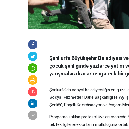
Şanlıurfa Büyükşehir Belediyesi ve
çocuk şenliğinde yüzlerce yetim v
yarışmalara kadar rengarenk bir g
Şanlıurfa’da sosyal belediyeciliğin en güzel 
Sosyal Hizmetler
Daire Başkanlığı ile
Ay I
Şenliği”, Engelli Koordinasyon ve Yaşam Merk
Programa katılan protokol üyeleri arasında Sev
tek tek ilgilenerek onların mutluluğuna orta