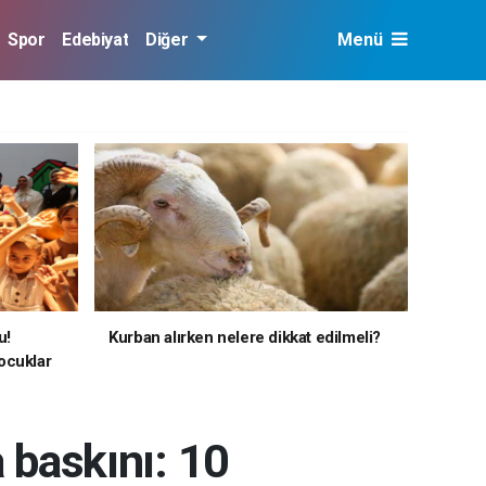
Spor
Edebiyat
Diğer
Menü
u!
Kurban alırken nelere dikkat edilmeli?
ocuklar
a baskını: 10