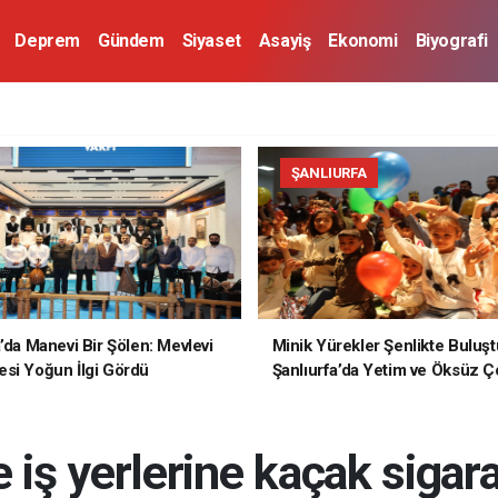
Deprem
Gündem
Siyaset
Asayiş
Ekonomi
Biyografi
ŞANLIURFA
a’da Manevi Bir Şölen: Mevlevi
Minik Yürekler Şenlikte Buluşt
si Yoğun İlgi Gördü
Şanlıurfa’da Yetim ve Öksüz Ç
Unutulmaz Bir Gün Yaşadı
 iş yerlerine kaçak sigar