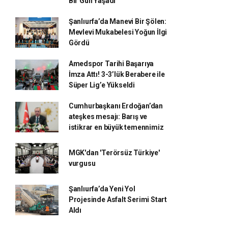
Bir Gün Yaşadı
Şanlıurfa’da Manevi Bir Şölen:
Mevlevi Mukabelesi Yoğun İlgi
Gördü
Amedspor Tarihi Başarıya
İmza Attı! 3-3’lük Berabere ile
Süper Lig’e Yükseldi
Cumhurbaşkanı Erdoğan’dan
ateşkes mesajı: Barış ve
istikrar en büyük temennimiz
MGK'dan 'Terörsüz Türkiye'
vurgusu
Şanlıurfa’da Yeni Yol
Projesinde Asfalt Serimi Start
Aldı