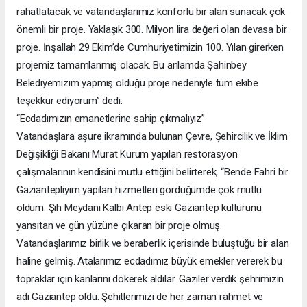
rahatlatacak ve vatandaşlarımız konforlu bir alan sunacak çok
önemli bir proje. Yaklaşık 300. Milyon lira değeri olan devasa bir
proje. İnşallah 29 Ekim’de Cumhuriyetimizin 100. Yılan girerken
projemiz tamamlanmış olacak. Bu anlamda Şahinbey
Belediyemizim yapmış olduğu proje nedeniyle tüm ekibe
teşekkür ediyorum” dedi.
“Ecdadımızın emanetlerine sahip çıkmalıyız”
Vatandaşlara aşure ikramında bulunan Çevre, Şehircilik ve İklim
Değişikliği Bakanı Murat Kurum yapılan restorasyon
çalışmalarının kendisini mutlu ettiğini belirterek, “Bende Fahri bir
Gaziantepliyim yapılan hizmetleri gördüğümde çok mutlu
oldum. Şıh Meydanı Kalbi Antep eski Gaziantep kültürünü
yansıtan ve gün yüzüne çıkaran bir proje olmuş.
Vatandaşlarımız birlik ve beraberlik içerisinde buluştuğu bir alan
haline gelmiş. Atalarımız ecdadımız büyük emekler vererek bu
topraklar için kanlarını dökerek aldılar. Gaziler verdik şehrimizin
adı Gaziantep oldu. Şehitlerimizi de her zaman rahmet ve