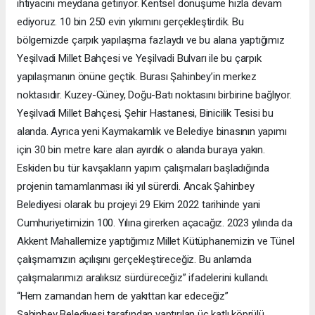
ihtiyacını meydana getiriyor. Kentsel dönüşüme hızla devam
ediyoruz. 10 bin 250 evin yıkımını gerçekleştirdik. Bu
bölgemizde çarpık yapılaşma fazlaydı ve bu alana yaptığımız
Yeşilvadi Millet Bahçesi ve Yeşilvadi Bulvarı ile bu çarpık
yapılaşmanın önüne geçtik. Burası Şahinbey’in merkez
noktasıdır. Kuzey-Güney, Doğu-Batı noktasını birbirine bağlıyor.
Yeşilvadi Millet Bahçesi, Şehir Hastanesi, Binicilik Tesisi bu
alanda. Ayrıca yeni Kaymakamlık ve Belediye binasının yapımı
için 30 bin metre kare alan ayırdık o alanda buraya yakın.
Eskiden bu tür kavşakların yapım çalışmaları başladığında
projenin tamamlanması iki yıl sürerdi. Ancak Şahinbey
Belediyesi olarak bu projeyi 29 Ekim 2022 tarihinde yani
Cumhuriyetimizin 100. Yılına girerken açacağız. 2023 yılında da
Akkent Mahallemize yaptığımız Millet Kütüphanemizin ve Tünel
çalışmamızın açılışını gerçekleştireceğiz. Bu anlamda
çalışmalarımızı aralıksız sürdüreceğiz” ifadelerini kullandı.
“Hem zamandan hem de yakıttan kar edeceğiz”
Şahinbey Belediyesi tarafından yaptırılan üç katlı köprülü