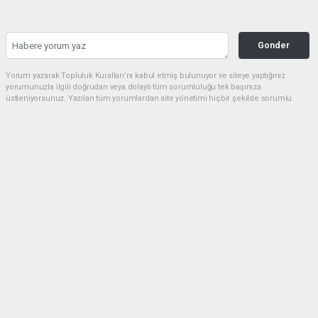
Gonder
Yorum yazarak Topluluk Kuralları’nı kabul etmiş bulunuyor ve siteye yaptığınız
yorumunuzla ilgili doğrudan veya dolaylı tüm sorumluluğu tek başınıza
üstleniyorsunuz. Yazılan tüm yorumlardan site yönetimi hiçbir şekilde sorumlu
tutulamaz.
Anasayfa
Siyaset
Cumhurbaşkanı Erdoğan’dan 1
Mayıs Emek ve Dayanışma Günü
Mesajı
SIYASET
01.05.2026 - 16:15, Güncelleme: 01.05.2026 - 23:24