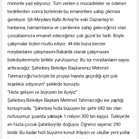
minnetle yad ediyoruz. Tüm verilen o mücadeleler ve ödenen
bedellerden sonra bizlerinde bu emanetlere sahip çıkması
gerekiyor. Şıh Meydanı Kalbi Antep’te eski Gaziantep’in
hanlarına, hamamlarına ve camilerine sahip geleceğimiz olan
çocuklarımıza emanet edeceğimiz çok güzel bir tarih. Böyle
çalışmalar bizleri mutlu ediyor. 44 ilde buna benzer
meydanlarını çalışmasını Bakanlık olarak çalışmasını
belediyelerimizle birlikte yürütüyoruz. Bu tür meydanların sayısı
arttıracağız. Şahinbey Belediye Başkanımız Mehmet
Tahmazoğlu’na böyle bir projeyi hayata geçirdiği için çok
teşekkür ediyorum” şeklinde konuştu.
“Hızla gelişen ve büyüyen bir ilçeyiz”
Şahinbey Belediye Başkanı Mehmet Tahmazoğlu ise yaptığı
konuşmada, “Şahinbey hızla büyüyen bir şehir 682 bin olan
nüfusumuz şuanda yaklaşık 1 milyon 300 bin kişiyiz. Türkiye’de
en fazla çocuk Şahinbey’de doğuyor. Öğrenci sayımız 290
bindir. Bu kadar hızlı büyüme konut ihtiyacı ve okullar yeni yollar