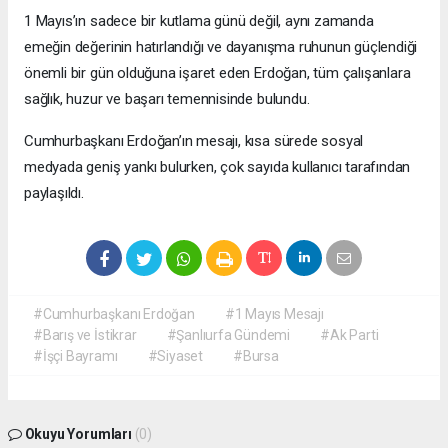
1 Mayıs’ın sadece bir kutlama günü değil, aynı zamanda
emeğin değerinin hatırlandığı ve dayanışma ruhunun güçlendiği
önemli bir gün olduğuna işaret eden Erdoğan, tüm çalışanlara
sağlık, huzur ve başarı temennisinde bulundu.
Cumhurbaşkanı Erdoğan’ın mesajı, kısa sürede sosyal
medyada geniş yankı bulurken, çok sayıda kullanıcı tarafından
paylaşıldı.
#Cumhurbaşkanı Erdoğan
#1 Mayıs Mesajı
#Barış ve İstikrar
#Şanlıurfa Gündemi
#Ak Parti
#İşçi Bayramı
#Siyaset
#Bursa
Okuyu Yorumları
(0)