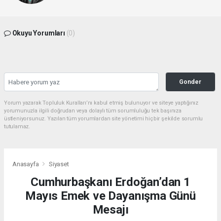
Okuyu Yorumları
(0)
Gonder
Yorum yazarak Topluluk Kuralları’nı kabul etmiş bulunuyor ve siteye yaptığınız
yorumunuzla ilgili doğrudan veya dolaylı tüm sorumluluğu tek başınıza
üstleniyorsunuz. Yazılan tüm yorumlardan site yönetimi hiçbir şekilde sorumlu
tutulamaz.
Anasayfa
Siyaset
Cumhurbaşkanı Erdoğan’dan 1
Mayıs Emek ve Dayanışma Günü
Mesajı