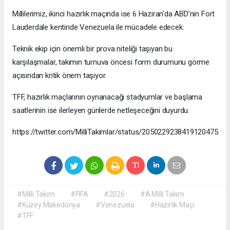
Millilerimiz, ikinci hazırlık maçında ise 6 Haziran’da ABD’nin Fort
Lauderdale kentinde Venezuela ile mücadele edecek.
Teknik ekip için önemli bir prova niteliği taşıyan bu
karşılaşmalar, takımın turnuva öncesi form durumunu görme
açısından kritik önem taşıyor.
TFF, hazırlık maçlarının oynanacağı stadyumlar ve başlama
saatlerinin ise ilerleyen günlerde netleşeceğini duyurdu.
https://twitter.com/MilliTakimlar/status/2050229238419120475
#Milli Takım
#FIFA
#2026
#A Milli Takım
#Kuzey Makedonya
#Venezuela
#Hazırlık Maçı
#TFF