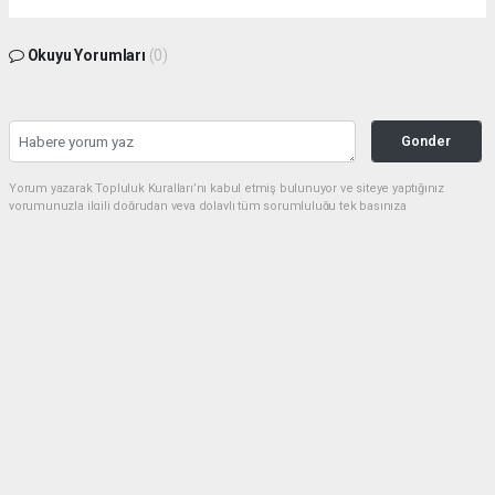
Okuyu Yorumları
(0)
Gonder
Yorum yazarak Topluluk Kuralları’nı kabul etmiş bulunuyor ve siteye yaptığınız
yorumunuzla ilgili doğrudan veya dolaylı tüm sorumluluğu tek başınıza
üstleniyorsunuz. Yazılan tüm yorumlardan site yönetimi hiçbir şekilde sorumlu
tutulamaz.
Anasayfa
Siyaset
Başkan Gülpınar, ‘’Biz Bu Şehre Yük
Olmaya Değil Yükünü Almaya Geldik
SIYASET
22.07.2024 - 17:16, Güncelleme: 22.07.2024 - 17:26