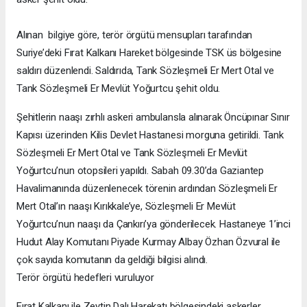
Alınan bilgiye göre, terör örgütü mensupları tarafından
Suriye’deki Fırat Kalkanı Hareket bölgesinde TSK üs bölgesine
saldırı düzenlendi. Saldırıda, Tank Sözleşmeli Er Mert Otal ve
Tank Sözleşmeli Er Mevlüt Yoğurtcu şehit oldu.
Şehitlerin naaşı zırhlı askeri ambulansla alınarak Öncüpınar Sınır
Kapısı üzerinden Kilis Devlet Hastanesi morguna getirildi. Tank
Sözleşmeli Er Mert Otal ve Tank Sözleşmeli Er Mevlüt
Yoğurtcu’nun otopsileri yapıldı. Sabah 09.30’da Gaziantep
Havalimanında düzenlenecek törenin ardından Sözleşmeli Er
Mert Otal’ın naaşı Kırıkkale’ye, Sözleşmeli Er Mevlüt
Yoğurtcu’nun naaşı da Çankırı’ya gönderilecek. Hastaneye 1’inci
Hudut Alay Komutanı Piyade Kurmay Albay Özhan Özvural ile
çok sayıda komutanın da geldiği bilgisi alındı.
Terör örgütü hedefleri vuruluyor
Fırat Kalkanı ile Zeytin Dalı Harekatı bölgesindeki askerler