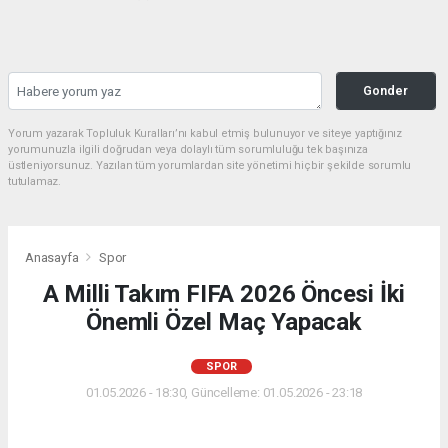
Gonder
Yorum yazarak Topluluk Kuralları’nı kabul etmiş bulunuyor ve siteye yaptığınız
yorumunuzla ilgili doğrudan veya dolaylı tüm sorumluluğu tek başınıza
üstleniyorsunuz. Yazılan tüm yorumlardan site yönetimi hiçbir şekilde sorumlu
tutulamaz.
Anasayfa
Spor
A Milli Takım FIFA 2026 Öncesi İki
Önemli Özel Maç Yapacak
SPOR
01.05.2026 - 18:30, Güncelleme: 01.05.2026 - 23:18