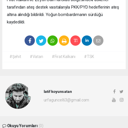
tarafından ateş destek vasıtalarıyla PKK/PYD hedeflerinin ateş
altına alındığı bildirildi. Yoğun bombardımanın sürdüğü
kaydedildi.
#Şehit
#Vatan
#Fırat Kalkanı
#TSK
latif koyunsatan
urfaguncel63@gmail.com
Okuyu Yorumları
(0)