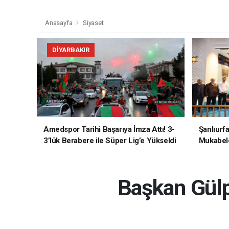
Anasayfa
Siyaset
DIYARBAKIR
Amedspor Tarihi Başarıya İmza Attı! 3-
Şanlıurf
3’lük Berabere ile Süper Lig’e Yükseldi
Mukabele
Başkan Gülp