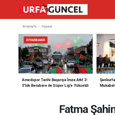
Anasayfa
Siyaset
DIYARBAKIR
Amedspor Tarihi Başarıya İmza Attı! 3-
Şanlıurf
3’lük Berabere ile Süper Lig’e Yükseldi
Mukabele
Fatma Şahin