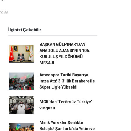
 09:56
İlginizi Çekebilir
BAŞKAN GÜLPINAR’DAN
ANADOLU AJANSI’NIN 106.
KURULUŞ YILDÖNÜMÜ
MESAJI
Amedspor Tarihi Başarıya
İmza Attı! 3-3’lük Berabere ile
Süper Lig’e Yükseldi
MGK'dan 'Terörsüz Türkiye'
vurgusu
Minik Yürekler Şenlikte
Buluştu! Şanlıurfa’da Yetim ve