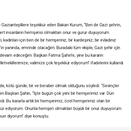
e Gazianteplilere teşekkür eden Bakan Kurum, “Ben de Gazi şehrin,
 mert insanların hemşerisi olmaktan onur ve gurur duyuyorum.
 kadınları için ben de bir hemşeriniz, bir kardeşiniz, bir evladınız
in yanında, emrinde olacağım. Buradaki tüm ekiple, Gazi şehir için
 devam edeceğim. Başkan Fatma Şahin’e, yine bu kararın
etvekillerimize, valimize çok teşekkür ediyorum” ifadelerini kullandı.
de, kötü günde, bir ve beraber olmak olduğunu söyledi. “Sevinçler
diyen Başkan Şahin, “İşte bugün çok yeni bir hemşerimiz var. Dün
ndı. Bu kararla artık bir hemşerimiz, özel hemşerimiz olan bir
kür ediyorum. Onunla hemşeri olmaktan büyük bir onur duyuyorum.
lsun diyorum” diye konuştu.