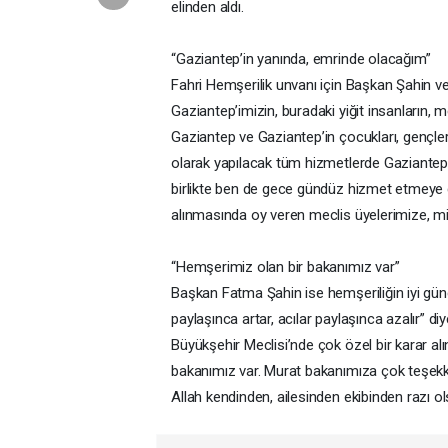
elinden aldı.
“Gaziantep’in yanında, emrinde olacağım”
Fahri Hemşerilik unvanı için Başkan Şahin v
Gaziantep’imizin, buradaki yiğit insanların,
Gaziantep ve Gaziantep’in çocukları, gençleri,
olarak yapılacak tüm hizmetlerde Gaziantep’
birlikte ben de gece gündüz hizmet etmeye
alınmasında oy veren meclis üyelerimize, mill
“Hemşerimiz olan bir bakanımız var”
Başkan Fatma Şahin ise hemşeriliğin iyi gün
paylaşınca artar, acılar paylaşınca azalır” 
Büyükşehir Meclisi’nde çok özel bir karar alı
bakanımız var. Murat bakanımıza çok teşek
Allah kendinden, ailesinden ekibinden razı o