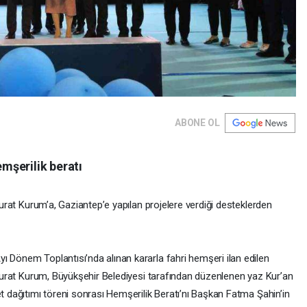
ABONE OL
mşerilik beratı
 Murat Kurum’a, Gaziantep’e yapılan projelere verdiği desteklerden
ı Dönem Toplantısı’nda alınan kararla fahri hemşeri ilan edilen
ı Murat Kurum, Büyükşehir Belediyesi tarafından düzenlenen yaz Kur’an
et dağıtımı töreni sonrası Hemşerilik Beratı’nı Başkan Fatma Şahin’in