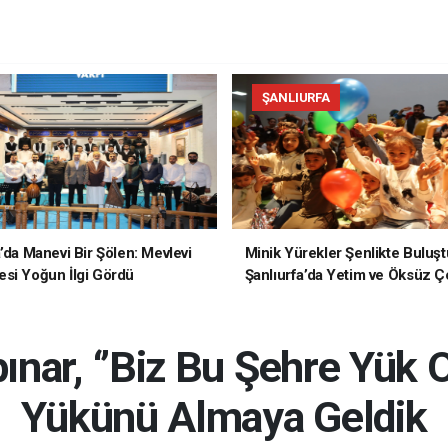
ŞANLIURFA
a’da Manevi Bir Şölen: Mevlevi
Minik Yürekler Şenlikte Buluşt
si Yoğun İlgi Gördü
Şanlıurfa’da Yetim ve Öksüz Ç
Unutulmaz Bir Gün Yaşadı
ınar, ‘’Biz Bu Şehre Yük 
Yükünü Almaya Geldik