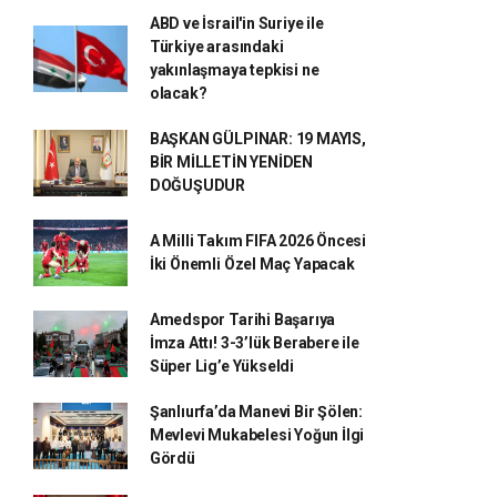
ABD ve İsrail'in Suriye ile
Türkiye arasındaki
yakınlaşmaya tepkisi ne
olacak?
BAŞKAN GÜLPINAR: 19 MAYIS,
BİR MİLLETİN YENİDEN
DOĞUŞUDUR
A Milli Takım FIFA 2026 Öncesi
İki Önemli Özel Maç Yapacak
Amedspor Tarihi Başarıya
İmza Attı! 3-3’lük Berabere ile
Süper Lig’e Yükseldi
Şanlıurfa’da Manevi Bir Şölen:
Mevlevi Mukabelesi Yoğun İlgi
Gördü