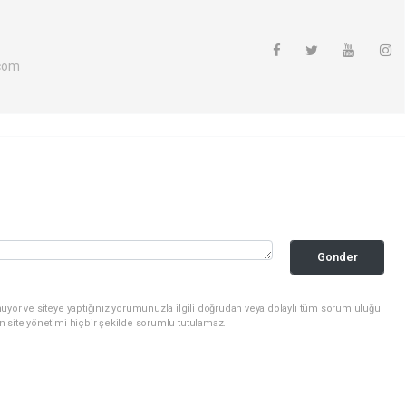
com
Gonder
uyor ve siteye yaptığınız yorumunuzla ilgili doğrudan veya dolaylı tüm sorumluluğu
n site yönetimi hiçbir şekilde sorumlu tutulamaz.