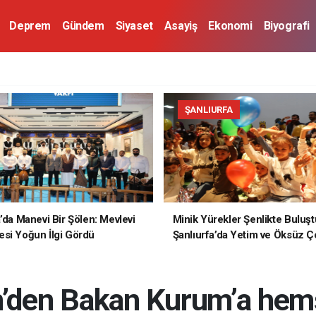
Deprem
Gündem
Siyaset
Asayiş
Ekonomi
Biyografi
ŞANLIURFA
a’da Manevi Bir Şölen: Mevlevi
Minik Yürekler Şenlikte Buluşt
si Yoğun İlgi Gördü
Şanlıurfa’da Yetim ve Öksüz Ç
Unutulmaz Bir Gün Yaşadı
’den Bakan Kurum’a hemşe