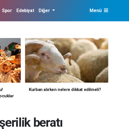
Spor
Edebiyat
Diğer
Menü
u!
Kurban alırken nelere dikkat edilmeli?
ocuklar
rilik beratı