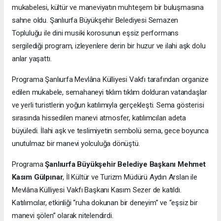
mukabelesi, kültür ve maneviyatın muhteşem bir buluşmasına
sahne oldu. Şanlıurfa Büyükşehir Belediyesi Semazen
Topluluğu ile dini musiki korosunun eşsiz performans
sergilediği program, izleyenlere derin bir huzur ve ilahi aşk dolu
anlar yaşattı.
Programa
Şanlıurfa Mevlâna Külliyesi Vakfı tarafından organize
edilen mukabele, semahaneyi tıklım tıklım dolduran vatandaşlar
ve yerli turistlerin yoğun katılımıyla gerçekleşti. Sema gösterisi
sırasında hissedilen manevi atmosfer, katılımcıları adeta
büyüledi. İlahi aşk ve teslimiyetin sembolü sema, gece boyunca
unutulmaz bir manevi yolculuğa dönüştü.
Programa
Şanlıurfa Büyükşehir Belediye Başkanı Mehmet
Kasım Gülpınar
, İl Kültür ve Turizm Müdürü Aydın Arslan ile
Mevlâna Külliyesi Vakfı Başkanı Kasım Sezer de katıldı.
Katılımcılar, etkinliği “ruha dokunan bir deneyim” ve “eşsiz bir
manevi şölen” olarak nitelendirdi.