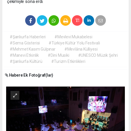
çekimiyle sona erdi.
#Şanlıurfa Haberleri
#Mevlevi Mukabelesi
#Sema Gösterisi
#Türkiye Kültür Yolu Festivali
#Mehmet Kasım Gülpınar
#Mevlâna Külliyesi
#Manevi Etkinlik
#Dini Musiki
#UNESCO Müzik Şehri
#Şanlıurfa Kültürü
#Turizm Etkinlikleri
Habere Ek Fotoğraf(lar)