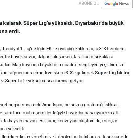
ABONE OL
e kalarak Süper Lig’e yükseldi. Diyarbakır’da büyük
ona erdi.
rendyol 1. Lig’de Iğdır FK ile oynadığı kritik maçta 3-3 berabere
Kentte büyük sevinç dalgası oluşurken, taraftarlar sokaklara
utladı.
Maç boyunca büyük bir mücadele sergileyen yeşil-kırmızılı
esine rağmen pes etmedi ve skoru 3-3’e getirerek
Süper Lig
biletini
ez Süper Lig’e yükselmesi anlamına geliyor.
 hasret bugün sona erdi. Amedspor, bu sezon gösterdiği istikrarlı
ve taraftarın muhteşem desteğiyle büyük bir başarıya imza attı.
deta bayram havası esti; araç konvoyları oluşturuldu, marşlar
rada yükseldi.
tlenirken, kulüp yönetimi ve futbolcular da tribünlere teşekkür etti.