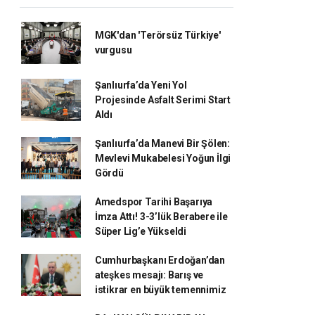
MGK'dan 'Terörsüz Türkiye'
vurgusu
Şanlıurfa’da Yeni Yol
Projesinde Asfalt Serimi Start
Aldı
Şanlıurfa’da Manevi Bir Şölen:
Mevlevi Mukabelesi Yoğun İlgi
Gördü
Amedspor Tarihi Başarıya
İmza Attı! 3-3’lük Berabere ile
Süper Lig’e Yükseldi
Cumhurbaşkanı Erdoğan’dan
ateşkes mesajı: Barış ve
istikrar en büyük temennimiz