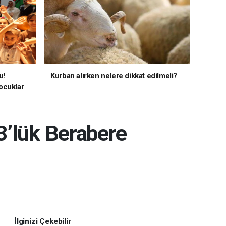
u!
Kurban alırken nelere dikkat edilmeli?
ocuklar
3’lük Berabere
İlginizi Çekebilir