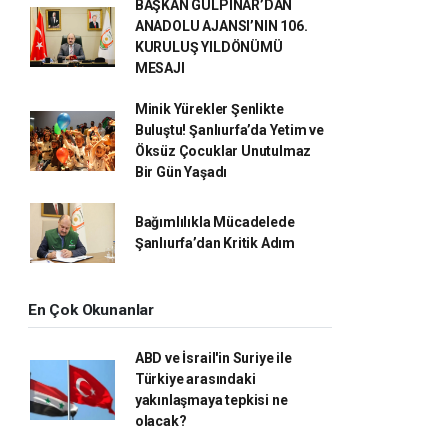
BAŞKAN GÜLPINAR’DAN
ANADOLU AJANSI’NIN 106.
KURULUŞ YILDÖNÜMÜ
MESAJI
Minik Yürekler Şenlikte
Buluştu! Şanlıurfa’da Yetim ve
Öksüz Çocuklar Unutulmaz
Bir Gün Yaşadı
Bağımlılıkla Mücadelede
Şanlıurfa’dan Kritik Adım
En Çok Okunanlar
ABD ve İsrail'in Suriye ile
Türkiye arasındaki
yakınlaşmaya tepkisi ne
olacak?