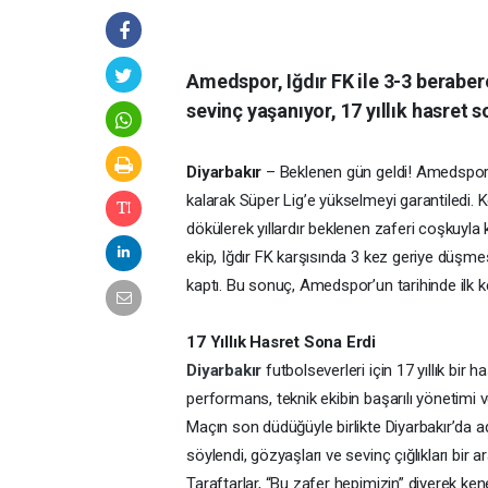
Amedspor, Iğdır FK ile 3-3 beraber
sevinç yaşanıyor, 17 yıllık hasret s
Diyarbakır
– Beklenen gün geldi! Amedspor, T
kalarak Süper Lig’e yükselmeyi garantiledi. 
dökülerek yıllardır beklenen zaferi coşkuyla k
ekip, Iğdır FK karşısında 3 kez geriye düşm
kaptı. Bu sonuç, Amedspor’un tarihinde ilk k
17 Yıllık Hasret Sona Erdi
Diyarbakır
futbolseverleri için 17 yıllık bir
performans, teknik ekibin başarılı yönetimi 
Maçın son düdüğüyle birlikte Diyarbakır’da a
söylendi, gözyaşları ve sevinç çığlıkları bir a
Taraftarlar, “Bu zafer hepimizin” diyerek kene