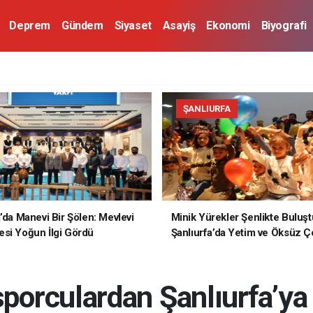
Deprem
Gündem
Siyaset
Asayiş
Ekonomi
Biyografi
ŞANLIURFA
a’da Manevi Bir Şölen: Mevlevi
Minik Yürekler Şenlikte Buluşt
si Yoğun İlgi Gördü
Şanlıurfa’da Yetim ve Öksüz Ç
Unutulmaz Bir Gün Yaşadı
sporculardan Şanlıurfa’y