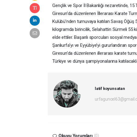
Gençlik ve Spor İl Bakanlığı nezaretinde,
Giresun’da düzenlenen İllerarası Karate Turn
Kulübü’nden turnuvaya katılan Savaş Öğüş
kilogramda birincilik, Selahattin Sürmeli 55
elde ettiler. Başarılı sporcuları sosyal me
Şanlıurfa’yı ve Eyyübiye’yi gururlandıran sp
Giresun’da düzenlenen illerarası karate tur
Türkiye ve dünya şampiyonalarına katılacakla
latif koyunsatan
urfaguncel63@gmail.
Okuyu Yorumları
(0)