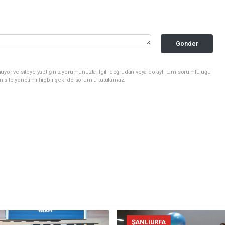
Gonder
uyor ve siteye yaptığınız yorumunuzla ilgili doğrudan veya dolaylı tüm sorumluluğu
n site yönetimi hiçbir şekilde sorumlu tutulamaz.
ŞANLIURFA