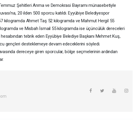
 15 Temmuz Şehitleri Anma ve Demokrasi Bayramı münasebetiyle
uvası’na, 20 ilden 500 sporcu katıldı. Eyyübiye Belediyespor
 57 kilogramda Ahmet Taş 52 kilogramda ve Mahmut Hergil 55
 kilogramda ve Misbah İsmail 55 kilogramda ise üçüncülük dereceleri
dya hesabından tebrik eden Eyyübiye Belediye Başkanı Mehmet Kuş,
orcu gençleri desteklemeye devam edeceklerini söyledi.
nuvasında dereceye giren sporcular, bölge seçmelerinin ardından
r.
com