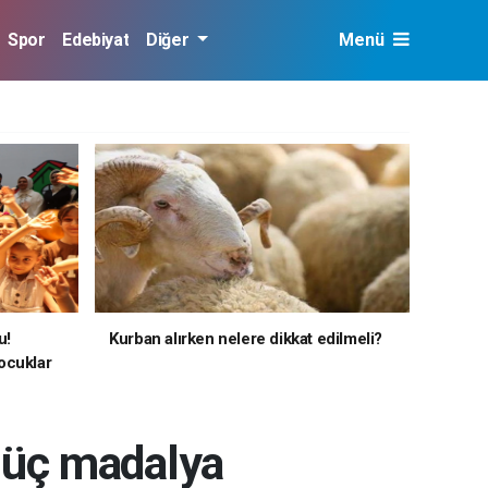
Spor
Edebiyat
Diğer
Menü
u!
Kurban alırken nelere dikkat edilmeli?
ocuklar
a üç madalya