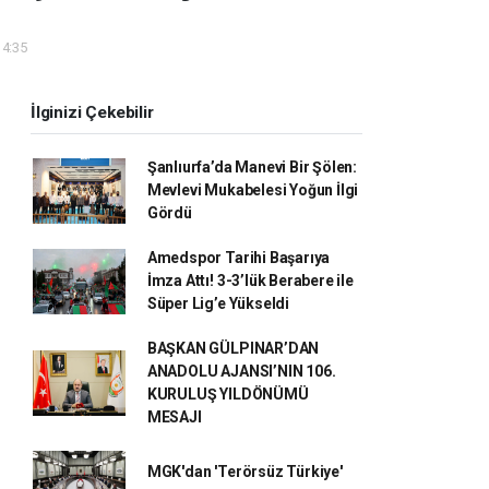
14:35
İlginizi Çekebilir
Şanlıurfa’da Manevi Bir Şölen:
Mevlevi Mukabelesi Yoğun İlgi
Gördü
Amedspor Tarihi Başarıya
İmza Attı! 3-3’lük Berabere ile
Süper Lig’e Yükseldi
BAŞKAN GÜLPINAR’DAN
ANADOLU AJANSI’NIN 106.
KURULUŞ YILDÖNÜMÜ
MESAJI
MGK'dan 'Terörsüz Türkiye'