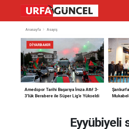
Anasayfa
Asayiş
DIYARBAKIR
Amedspor Tarihi Başarıya İmza Attı! 3-
Şanlıurf
3’lük Berabere ile Süper Lig’e Yükseldi
Mukabele
Eyyübiyeli 