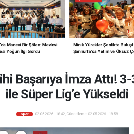
a’da Manevi Bir Şölen: Mevlevi
Minik Yürekler Şenlikte Buluşt
si Yoğun İlgi Gördü
Şanlıurfa’da Yetim ve Öksüz Ç
Unutulmaz Bir Gün Yaşadı
hi Başarıya İmza Attı! 3-
ile Süper Lig’e Yükseldi
02.05.2026 - 18:42, Güncelleme: 02.05.2026 - 18:58
Spor