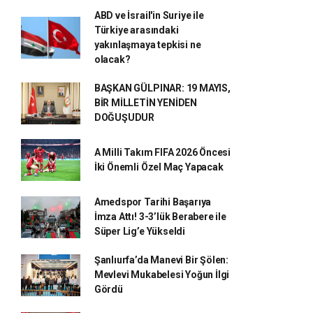
ABD ve İsrail'in Suriye ile
Türkiye arasındaki
yakınlaşmaya tepkisi ne
olacak?
BAŞKAN GÜLPINAR: 19 MAYIS,
BİR MİLLETİN YENİDEN
DOĞUŞUDUR
A Milli Takım FIFA 2026 Öncesi
İki Önemli Özel Maç Yapacak
Amedspor Tarihi Başarıya
İmza Attı! 3-3’lük Berabere ile
Süper Lig’e Yükseldi
Şanlıurfa’da Manevi Bir Şölen:
Mevlevi Mukabelesi Yoğun İlgi
Gördü