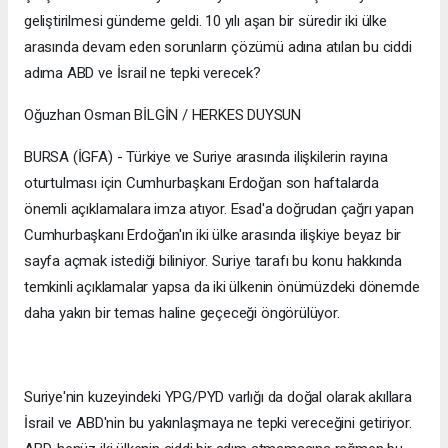
geliştirilmesi gündeme geldi. 10 yılı aşan bir süredir iki ülke
arasında devam eden sorunların çözümü adına atılan bu ciddi
adıma ABD ve İsrail ne tepki verecek?
Oğuzhan Osman BİLGİN / HERKES DUYSUN
BURSA (İGFA) - Türkiye ve Suriye arasında ilişkilerin rayına
oturtulması için Cumhurbaşkanı Erdoğan son haftalarda
önemli açıklamalara imza atıyor. Esad'a doğrudan çağrı yapan
Cumhurbaşkanı Erdoğan'ın iki ülke arasında ilişkiye beyaz bir
sayfa açmak istediği biliniyor. Suriye tarafı bu konu hakkında
temkinli açıklamalar yapsa da iki ülkenin önümüzdeki dönemde
daha yakın bir temas haline geçeceği öngörülüyor.
Suriye'nin kuzeyindeki YPG/PYD varlığı da doğal olarak akıllara
İsrail ve ABD'nin bu yakınlaşmaya ne tepki vereceğini getiriyor.