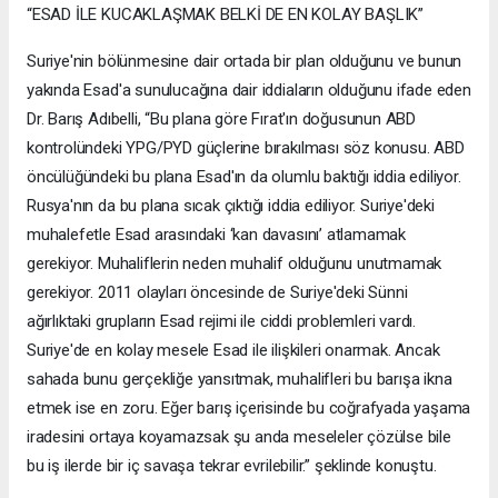
“ESAD İLE KUCAKLAŞMAK BELKİ DE EN KOLAY BAŞLIK”
Suriye'nin bölünmesine dair ortada bir plan olduğunu ve bunun
yakında Esad'a sunulucağına dair iddiaların olduğunu ifade eden
Dr. Barış Adıbelli, “Bu plana göre Fırat'ın doğusunun ABD
kontrolündeki YPG/PYD güçlerine bırakılması söz konusu. ABD
öncülüğündeki bu plana Esad'ın da olumlu baktığı iddia ediliyor.
Rusya'nın da bu plana sıcak çıktığı iddia ediliyor. Suriye'deki
muhalefetle Esad arasındaki ‘kan davasını’ atlamamak
gerekiyor. Muhaliflerin neden muhalif olduğunu unutmamak
gerekiyor. 2011 olayları öncesinde de Suriye'deki Sünni
ağırlıktaki grupların Esad rejimi ile ciddi problemleri vardı.
Suriye'de en kolay mesele Esad ile ilişkileri onarmak. Ancak
sahada bunu gerçekliğe yansıtmak, muhalifleri bu barışa ikna
etmek ise en zoru. Eğer barış içerisinde bu coğrafyada yaşama
iradesini ortaya koyamazsak şu anda meseleler çözülse bile
bu iş ilerde bir iç savaşa tekrar evrilebilir.” şeklinde konuştu.