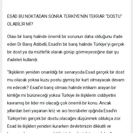
ESAD BU NOKTADAN SONRA TÜRKİYE'NİN TEKRAR "DOSTU"
OLABİLİR Mİ?
Olası bir barış halinde önemli bir sorunun daha olduğunu ifade
eden Dr Barış Adıbelli, Esad'ın bir barış halinde Türkiye'yi gerçek
bir dost ya da müttefik olarak görüp görmeyeceğine dair şu
ifadeleri kullandı:
“İlişkilerin yeniden onarıldığı bir senaryoda Esad gerçek bir dost
mu olacak yoksa kuzu postu giymiş bir kurt olmayacak devam
mı edecek? Esad'ın barış olması halinde intikam arayan bir
kimliğe mi bürüneceği yoksa Türkiye ile ilişkilerin ciddiyetini
kavramış bir lider mi olacağı çok önemli bir konu. Ancak
yıllardan beri yaşanan kriz ve acı tecrübeler ışığında Esad'ın
Türkiye'nin gerçek bir dostu olacağını düşünmek oldukça zor.
Esad ile ilişkileri yeniden kurarken devletimizin dikkatli ve