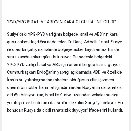
“PYD/YPG İSRAİL VE ABD'NİN KARA GÜCÜ HALİNE GELDİ”
Suriye'deki YPG/PYD varlığının bölgede İsrail ve ABD'nin kara
gücü anlamı taşdığını ifade eden Dr. Barış Adıbelli, “İsrail, Suriye
ile olası bir çatışma halinde bölgeye asker kaydıramaz. Elinde
sınırlı sayıda askeri gücü bulunuyor. Bu nedenle bölgedeki
YPG/PYD varlığı İsrail ve ABD için önemli bir güç haline geliyor.
Cumhurbaşkanı Erdoğan'ın yaptığı açıklamada ABD ve özellikle
İran'ın bu yakınlaşmadan rahatsız olduğunun altını çizmesi
önemli bir nokta. İran'ın attığı adımlardan Rusya'nın da rahatsız
olduğu biliniyor. İran, İsrail ile Suriye üzerinden vekalet savaşı
yürütüyor ve bu durum da İsrail'in dikkatini Suriye'ye çekiyor. Bu
konudan Rusya da ciddi rahatsızlık duyuyor.” ifadelerini kullandı.