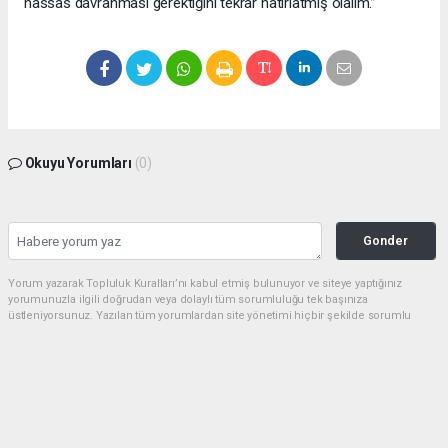
hassas davranması gerektiğini tekrar hatırlatmış olalım.”
Okuyu Yorumları
(0)
Gonder
Yorum yazarak Topluluk Kuralları’nı kabul etmiş bulunuyor ve siteye yaptığınız
yorumunuzla ilgili doğrudan veya dolaylı tüm sorumluluğu tek başınıza
üstleniyorsunuz. Yazılan tüm yorumlardan site yönetimi hiçbir şekilde sorumlu
tutulamaz.
Anasayfa
Kültür-Sanat
Şanlıurfa’da Manevi Bir Şölen: