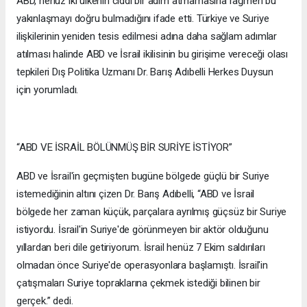
ABD, henüz iki ülkenin ciddi bir adım atmamasına rağmen bu
yakınlaşmayı doğru bulmadığını ifade etti. Türkiye ve Suriye
ilişkilerinin yeniden tesis edilmesi adına daha sağlam adımlar
atılması halinde ABD ve İsrail ikilisinin bu girişime vereceği olası
tepkileri Dış Politika Uzmanı Dr. Barış Adıbelli Herkes Duysun
için yorumladı.
“ABD VE İSRAİL BÖLÜNMÜŞ BİR SURİYE İSTİYOR”
ABD ve İsrail'in geçmişten bugüne bölgede güçlü bir Suriye
istemediğinin altını çizen Dr. Barış Adıbelli, “ABD ve İsrail
bölgede her zaman küçük, parçalara ayrılmış güçsüz bir Suriye
istiyordu. İsrail'in Suriye'de görünmeyen bir aktör olduğunu
yıllardan beri dile getiriyorum. İsrail henüz 7 Ekim saldırıları
olmadan önce Suriye'de operasyonlara başlamıştı. İsrail'in
çatışmaları Suriye topraklarına çekmek istediği bilinen bir
gerçek.” dedi.