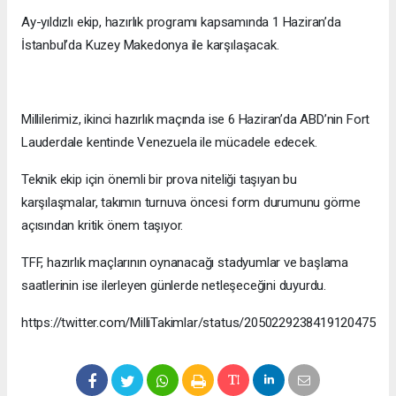
Ay-yıldızlı ekip, hazırlık programı kapsamında 1 Haziran’da
İstanbul’da Kuzey Makedonya ile karşılaşacak.
Millilerimiz, ikinci hazırlık maçında ise 6 Haziran’da ABD’nin Fort
Lauderdale kentinde Venezuela ile mücadele edecek.
Teknik ekip için önemli bir prova niteliği taşıyan bu
karşılaşmalar, takımın turnuva öncesi form durumunu görme
açısından kritik önem taşıyor.
TFF, hazırlık maçlarının oynanacağı stadyumlar ve başlama
saatlerinin ise ilerleyen günlerde netleşeceğini duyurdu.
https://twitter.com/MilliTakimlar/status/2050229238419120475