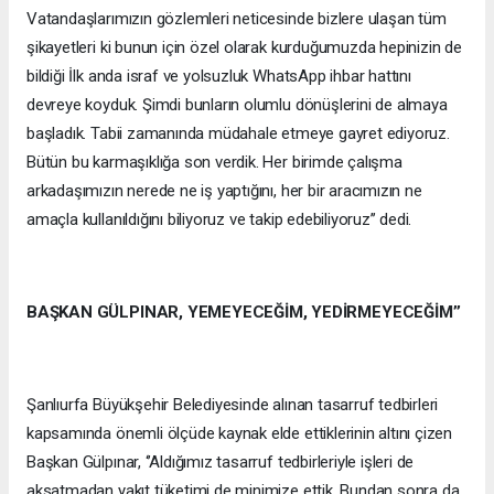
Vatandaşlarımızın gözlemleri neticesinde bizlere ulaşan tüm
şikayetleri ki bunun için özel olarak kurduğumuzda hepinizin de
bildiği İlk anda israf ve yolsuzluk WhatsApp ihbar hattını
devreye koyduk. Şimdi bunların olumlu dönüşlerini de almaya
başladık. Tabii zamanında müdahale etmeye gayret ediyoruz.
Bütün bu karmaşıklığa son verdik. Her birimde çalışma
arkadaşımızın nerede ne iş yaptığını, her bir aracımızın ne
amaçla kullanıldığını biliyoruz ve takip edebiliyoruz’’ dedi.
BAŞKAN GÜLPINAR, YEMEYECEĞİM, YEDİRMEYECEĞİM’’
Şanlıurfa Büyükşehir Belediyesinde alınan tasarruf tedbirleri
kapsamında önemli ölçüde kaynak elde ettiklerinin altını çizen
Başkan Gülpınar, ‘’Aldığımız tasarruf tedbirleriyle işleri de
aksatmadan yakıt tüketimi de minimize ettik. Bundan sonra da