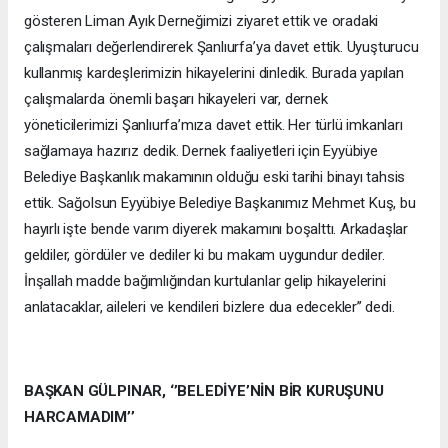
gösteren Liman Ayık Derneğimizi ziyaret ettik ve oradaki
çalışmaları değerlendirerek Şanlıurfa’ya davet ettik. Uyuşturucu
kullanmış kardeşlerimizin hikayelerini dinledik. Burada yapılan
çalışmalarda önemli başarı hikayeleri var, dernek
yöneticilerimizi Şanlıurfa’mıza davet ettik. Her türlü imkanları
sağlamaya hazırız dedik. Dernek faaliyetleri için Eyyübiye
Belediye Başkanlık makamının olduğu eski tarihi binayı tahsis
ettik. Sağolsun Eyyübiye Belediye Başkanımız Mehmet Kuş, bu
hayırlı işte bende varım diyerek makamını boşalttı. Arkadaşlar
geldiler, gördüler ve dediler ki bu makam uygundur dediler.
İnşallah madde bağımlığından kurtulanlar gelip hikayelerini
anlatacaklar, aileleri ve kendileri bizlere dua edecekler’’ dedi.
BAŞKAN GÜLPINAR, ‘’BELEDİYE’NİN BİR KURUŞUNU
HARCAMADIM’’