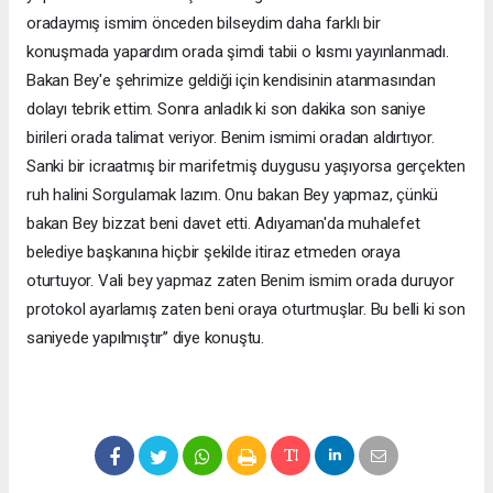
oradaymış ismim önceden bilseydim daha farklı bir
konuşmada yapardım orada şimdi tabii o kısmı yayınlanmadı.
Bakan Bey'e şehrimize geldiği için kendisinin atanmasından
dolayı tebrik ettim. Sonra anladık ki son dakika son saniye
birileri orada talimat veriyor. Benim ismimi oradan aldırtıyor.
Sanki bir icraatmış bir marifetmiş duygusu yaşıyorsa gerçekten
ruh halini Sorgulamak lazım. Onu bakan Bey yapmaz, çünkü
bakan Bey bizzat beni davet etti. Adıyaman'da muhalefet
belediye başkanına hiçbir şekilde itiraz etmeden oraya
oturtuyor. Vali bey yapmaz zaten Benim ismim orada duruyor
protokol ayarlamış zaten beni oraya oturtmuşlar. Bu belli ki son
saniyede yapılmıştır’’ diye konuştu.