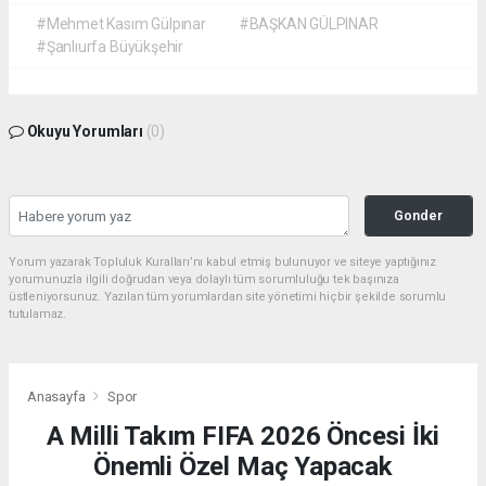
#Mehmet Kasım Gülpınar
#BAŞKAN GÜLPINAR
#Şanlıurfa Büyükşehir
Okuyu Yorumları
(0)
Gonder
Yorum yazarak Topluluk Kuralları’nı kabul etmiş bulunuyor ve siteye yaptığınız
yorumunuzla ilgili doğrudan veya dolaylı tüm sorumluluğu tek başınıza
üstleniyorsunuz. Yazılan tüm yorumlardan site yönetimi hiçbir şekilde sorumlu
tutulamaz.
Anasayfa
Spor
A Milli Takım FIFA 2026 Öncesi İki
Önemli Özel Maç Yapacak