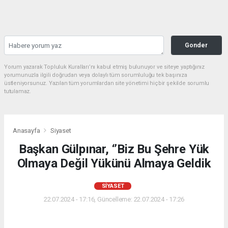
Gonder
Yorum yazarak Topluluk Kuralları’nı kabul etmiş bulunuyor ve siteye yaptığınız
yorumunuzla ilgili doğrudan veya dolaylı tüm sorumluluğu tek başınıza
üstleniyorsunuz. Yazılan tüm yorumlardan site yönetimi hiçbir şekilde sorumlu
tutulamaz.
Anasayfa
Siyaset
Başkan Gülpınar, ‘’Biz Bu Şehre Yük
Olmaya Değil Yükünü Almaya Geldik
SIYASET
22.07.2024 - 17:16, Güncelleme: 22.07.2024 - 17:26