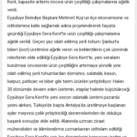
Kent, kapasite artırımı öncesi ürün çeşitliliği çalışmalarına ağırlık
verdi.
Eyyübiye Belediye Başkanı Mehmet Kuş’un ilçe ekonomisine ve
istihdamına katkı sağlamak adına projelendirerek hayata
geçirdiği Eyyübiye Sera Kent’te ürün çeşitliliği çalışmalarına
ağırlık verildi. Geçen yaz ıslah edilmiş yerli tohum Şanlıurfa
biberi (isot) üretimine ağırlık veren ve beklentilerin çok üzerinde
rekoltenin elde edildiği Eyyübiye Sera Kent’te, yeni seraların
kurulması öncesinde ürün çeşitliliğini artırmaya yönelik yine
ıslah edilmiş yerli tohumlardan domates, salatalık, kavun,
karpuz, patlıcan ve biber gibi tarım ürünleri yetiştiriliyor. Halen
30 dönümde devam eden üretimin, etaplar halinde büyütüleceği
Eyyübiye Sera Kent’te yeni sezon salatalık üretimi pazarda
yerini alırken, Türkiye’de başta Antalya’da üretilmeye başlanan
ejder meyvesi çelik yetiştiriciliği denemelerinden de oldukça
başarılı sonuçlar elde edildi. Alanında uzman ziraat
mühendisleri ve iklimlendirme uzmanlarının istihdam edildiği