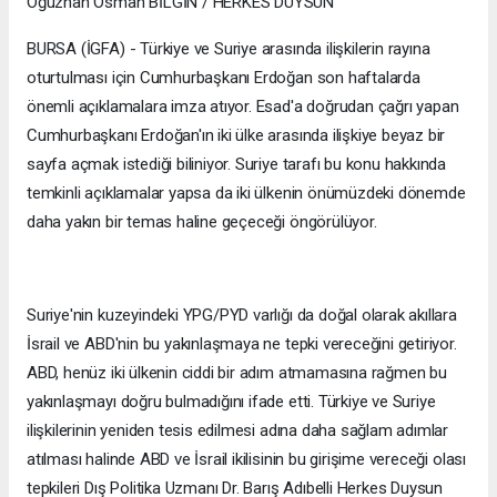
Oğuzhan Osman BİLGİN / HERKES DUYSUN
BURSA (İGFA) - Türkiye ve Suriye arasında ilişkilerin rayına
oturtulması için Cumhurbaşkanı Erdoğan son haftalarda
önemli açıklamalara imza atıyor. Esad'a doğrudan çağrı yapan
Cumhurbaşkanı Erdoğan'ın iki ülke arasında ilişkiye beyaz bir
sayfa açmak istediği biliniyor. Suriye tarafı bu konu hakkında
temkinli açıklamalar yapsa da iki ülkenin önümüzdeki dönemde
daha yakın bir temas haline geçeceği öngörülüyor.
Suriye'nin kuzeyindeki YPG/PYD varlığı da doğal olarak akıllara
İsrail ve ABD'nin bu yakınlaşmaya ne tepki vereceğini getiriyor.
ABD, henüz iki ülkenin ciddi bir adım atmamasına rağmen bu
yakınlaşmayı doğru bulmadığını ifade etti. Türkiye ve Suriye
ilişkilerinin yeniden tesis edilmesi adına daha sağlam adımlar
atılması halinde ABD ve İsrail ikilisinin bu girişime vereceği olası
tepkileri Dış Politika Uzmanı Dr. Barış Adıbelli Herkes Duysun