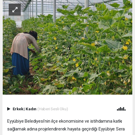
Erkek
|
Kadın
(Haberi Sesli Oku)
Eyyübiye Belediyesi’nin ilçe ekonomisine ve istihdamına katkı
sağlamak adına projelendirerek hayata geçirdiği Eyyübiye Sera