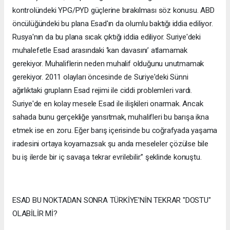
kontrolündeki YPG/PYD güçlerine bırakılması söz konusu. ABD
öncülüğündeki bu plana Esad'ın da olumlu baktığı iddia ediliyor.
Rusya'nın da bu plana sıcak çıktığı iddia ediliyor. Suriye'deki
muhalefetle Esad arasındaki ‘kan davasını’ atlamamak
gerekiyor. Muhaliflerin neden muhalif olduğunu unutmamak
gerekiyor. 2011 olayları öncesinde de Suriye'deki Sünni
ağırlıktaki grupların Esad rejimi ile ciddi problemleri vardı.
Suriye'de en kolay mesele Esad ile ilişkileri onarmak. Ancak
sahada bunu gerçekliğe yansıtmak, muhalifleri bu barışa ikna
etmek ise en zoru. Eğer barış içerisinde bu coğrafyada yaşama
iradesini ortaya koyamazsak şu anda meseleler çözülse bile
bu iş ilerde bir iç savaşa tekrar evrilebilir.” şeklinde konuştu.
ESAD BU NOKTADAN SONRA TÜRKİYE'NİN TEKRAR "DOSTU"
OLABİLİR Mİ?