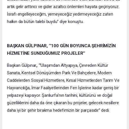
artık gelir arttırıcı ve gider azaltıcı önlemleri hayata geçiriyoruz.
İsrafı engelleyeceğim, yemeyeceğiz yedirmeyeceğiz zaten
halkın da bütün talebi buydu’’ diye konuştu.
BAŞKAN GÜLPINAR, ‘’100 GÜN BOYUNCA ŞEHRİMİZİN
HİZMETİNE SUNDUĞUMUZ PROJELER’’
Başkan Gülpınar
, ‘’
Ulaşımdan Altyapıya, Çevreden Kültür
Sanata, Kentsel Dönüşümden Park Ve Bahçelere, Modern
Caddelerden Sosyal Hizmetlere, Kırsal Hizmetlerden Tarım Ve
Hayvancılığa, İmar Faaliyetlerinden Fen İşlerine kadar geniş bir
yelpazeyi kapsıyor. Şanlıurfa'nın tarihini, kültürünü ve doğal
güzelliklerini daha da öne çıkaran bu projeler, gelecek nesillere
daha iyi bir şehir bırakma hedefimizin bir parçasıdır’’ dedi.