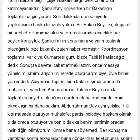
Tarım Bakanı değil, İçişleri Bakanı değil, belki onlar olsa
katılmayacaktım. Şanlıurfa’yı ilgilendiren bir Bakanlığın
toplantısına gidiyorum. Son dakikada son saniyede
yapılmasının başka bir izahı yoktur. Biz Bakan Bey ile çok güzel
bir sohbet ortamımız oldu ve oturduk orada öncelikle bazı
şeyleri konuştuk. Şanlıurfa'nın sorunlarını ve yarın toplantı
olacağını ki bize bakanlık zaten haber vermiştir. Koordinasyon
toplantısı var diye. Cumartesi günü bizde Tabii ki katılacağız
dedik. Sonuçta davete icabet etmek lazım, önce masaya
yöneldim ismimi arıyorum nerede oturacağım diye, öyle birileri
yönlendirdi. Adıyaman toplantısına baktım şimdi orada da
muhalefet, yani ben Abdurrahman Tutdere Bey'in orada
toplantıda heyette olduğunu gördüm daha öncesinde emin
olmak için bir daha baktım. Abdurrahman Bey aynı şekilde 7-8
kişi masada oturuyor muhalefet partisi belediye başkanı olarak
o da orada oturuyor ve ben o dakika benim ismimin oradan
indirildiğini bilmiyorum. Kimse bana söylemedi. Ben konuşma
yaptıktan sonra arkadaşlar bana gönderdiler telefonuma ismim