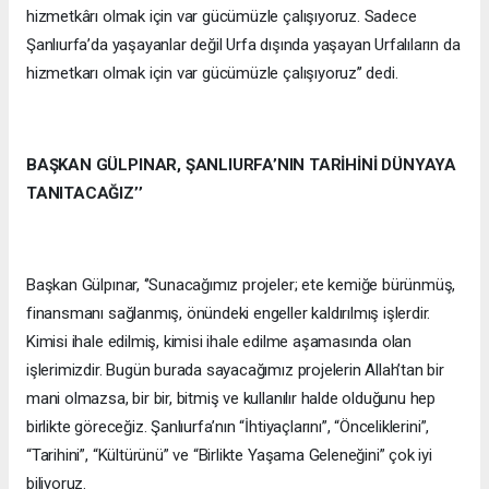
hizmetkârı olmak için var gücümüzle çalışıyoruz. Sadece
Şanlıurfa’da yaşayanlar değil Urfa dışında yaşayan Urfalıların da
hizmetkarı olmak için var gücümüzle çalışıyoruz’’ dedi.
BAŞKAN GÜLPINAR, ŞANLIURFA’NIN TARİHİNİ DÜNYAYA
TANITACAĞIZ’’
Başkan Gülpınar, ‘’Sunacağımız projeler; ete kemiğe bürünmüş,
finansmanı sağlanmış, önündeki engeller kaldırılmış işlerdir.
Kimisi ihale edilmiş, kimisi ihale edilme aşamasında olan
işlerimizdir. Bugün burada sayacağımız projelerin Allah’tan bir
mani olmazsa, bir bir, bitmiş ve kullanılır halde olduğunu hep
birlikte göreceğiz. Şanlıurfa’nın “İhtiyaçlarını”, “Önceliklerini”,
“Tarihini”, “Kültürünü” ve “Birlikte Yaşama Geleneğini” çok iyi
biliyoruz.