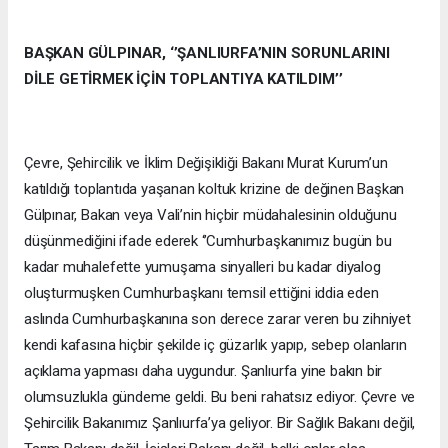
BAŞKAN GÜLPINAR, ‘’ŞANLIURFA’NIN SORUNLARINI
DİLE GETİRMEK İÇİN TOPLANTIYA KATILDIM’’
Çevre, Şehircilik ve İklim Değişikliği Bakanı Murat Kurum’un
katıldığı toplantıda yaşanan koltuk krizine de değinen Başkan
Gülpınar, Bakan veya Vali’nin hiçbir müdahalesinin olduğunu
düşünmediğini ifade ederek ‘’Cumhurbaşkanımız bugün bu
kadar muhalefette yumuşama sinyalleri bu kadar diyalog
oluşturmuşken Cumhurbaşkanı temsil ettiğini iddia eden
aslında Cumhurbaşkanına son derece zarar veren bu zihniyet
kendi kafasına hiçbir şekilde iç güzarlık yapıp, sebep olanların
açıklama yapması daha uygundur. Şanlıurfa yine bakın bir
olumsuzlukla gündeme geldi. Bu beni rahatsız ediyor. Çevre ve
Şehircilik Bakanımız Şanlıurfa’ya geliyor. Bir Sağlık Bakanı değil,