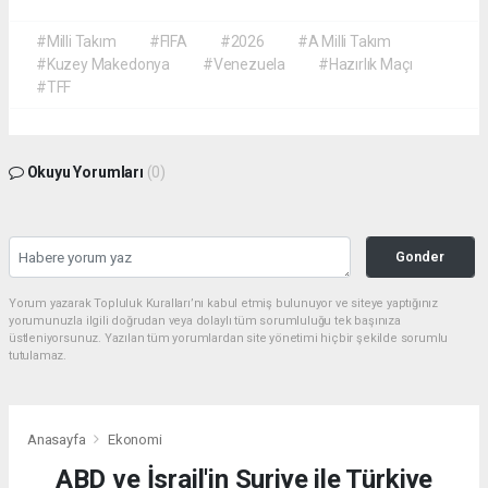
#Milli Takım
#FIFA
#2026
#A Milli Takım
#Kuzey Makedonya
#Venezuela
#Hazırlık Maçı
#TFF
Okuyu Yorumları
(0)
Gonder
Yorum yazarak Topluluk Kuralları’nı kabul etmiş bulunuyor ve siteye yaptığınız
yorumunuzla ilgili doğrudan veya dolaylı tüm sorumluluğu tek başınıza
üstleniyorsunuz. Yazılan tüm yorumlardan site yönetimi hiçbir şekilde sorumlu
tutulamaz.
Anasayfa
Ekonomi
ABD ve İsrail'in Suriye ile Türkiye