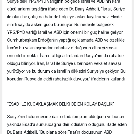
Suriye'deki YPG/PYD varlığının bölgede İsrail ve ABD'nin kara
gücü anlamı taşdığını ifade eden Dr. Barış Adıbelli, “İsrail, Suriye
ile olası bir çatışma halinde bölgeye asker kaydıramaz. Elinde
sınırlı sayıda askeri gücü bulunuyor. Bu nedenle bölgedeki
YPG/PYD varlığı İsrail ve ABD için önemli bir güç haline geliyor.
Cumhurbaşkanı Erdoğan'ın yaptığı açıklamada ABD ve özellikle
İran'ın bu yakınlaşmadan rahatsız olduğunun altını çizmesi
önemli bir nokta. İran'ın attığı adımlardan Rusya'nın da rahatsız
olduğu biliniyor. İran, İsrail ile Suriye üzerinden vekalet savaşı
yürütüyor ve bu durum da İsrail'in dikkatini Suriye'ye çekiyor. Bu
konudan Rusya da ciddi rahatsızlık duyuyor.” ifadelerini kullandı.
“ESAD İLE KUCAKLAŞMAK BELKİ DE EN KOLAY BAŞLIK”
Suriye'nin bölünmesine dair ortada bir plan olduğunu ve bunun
yakında Esad'a sunulucağına dair iddiaların olduğunu ifade eden
Dr. Barış Adıbelli, “Bu plana göre Fırat'ın doğusunun ABD