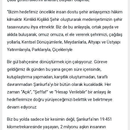
‘’Bizim hedefimiz öncelikle insan dostu şehir anlayışımızı hâkim
kılmaktır. Kimlikli Kişilikli Şehir oluşturarak medeniyetimizin şehir
tasavvurunu ihya etmektir. Biz de bu anlayışla, ortak payda ve
aklıda buluşarak; omuz omuza, el ele vererek şehrimizi, çağdaş
yollarla, Kentsel Dönüşümlerle, Meydanlarla, Altyapı ve Üstyapı
Yatırımlarıyla, Parklarıyla, Çiçekleriyle
Bir gül bahçesine dönüştürmek için çalışıyoruz. Göreve
geldiğimiz ilk günden bu yana geçen süre içerisinde,
kutuplaştırma yapmadan, karşıtlık oluşturmadan, taraflı
davranmadan Şanlıurfa'yı bir bütün olarak kucakladık. Her
zaman “Açık”, “Şeffaf” ve “Hesap Verilebilir” bir anlayış ile
hedeflerimize doğru yürüyeceğimizi belirttik ve belirtmeye
devam ediyoruz.
Biz bu yolda sadece bir kesimin değil, Şanlıurfa'nın 19.451
kilometrekaresinde yaşayan, 2 milyonu aşkın insanının