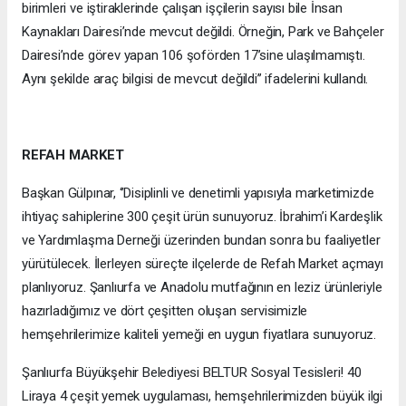
birimleri ve iştiraklerinde çalışan işçilerin sayısı bile İnsan
Kaynakları Dairesi’nde mevcut değildi. Örneğin, Park ve Bahçeler
Dairesi’nde görev yapan 106 şoförden 17’sine ulaşılmamıştı.
Aynı şekilde araç bilgisi de mevcut değildi’’ ifadelerini kullandı.
REFAH MARKET
Başkan Gülpınar, ‘’Disiplinli ve denetimli yapısıyla marketimizde
ihtiyaç sahiplerine 300 çeşit ürün sunuyoruz. İbrahim’i Kardeşlik
ve Yardımlaşma Derneği üzerinden bundan sonra bu faaliyetler
yürütülecek. İlerleyen süreçte ilçelerde de Refah Market açmayı
planlıyoruz. Şanlıurfa ve Anadolu mutfağının en leziz ürünleriyle
hazırladığımız ve dört çeşitten oluşan servisimizle
hemşehrilerimize kaliteli yemeği en uygun fiyatlara sunuyoruz.
Şanlıurfa Büyükşehir Belediyesi BELTUR Sosyal Tesisleri! 40
Liraya 4 çeşit yemek uygulaması, hemşehrilerimizden büyük ilgi