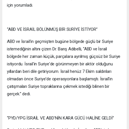
için yorumladı.
“ABD VE İSRAİL BÖLÜNMÜŞ BİR SURİYE İSTİYOR”
ABD ve İsrail'in geçmişten bugüne bölgede güçlü bir Suriye
istemediğinin altını çizen Dr. Barış Adıbelli, “ABD ve İsrail
bölgede her zaman küçük, parçalara ayrılmış güçsüz bir Suriye
istiyordu. İsrail'in Suriye'de görünmeyen bir aktör olduğunu
yıllardan beri dile getiriyorum. İsrail henüz 7 Ekim saldırıları
olmadan önce Suriye'de operasyonlara başlamıştı. İsrail'in
çatışmaları Suriye topraklarına çekmek istediği bilinen bir
gerçek.” dedi.
“PYD/YPG İSRAİL VE ABD'NİN KARA GÜCÜ HALİNE GELDİ”