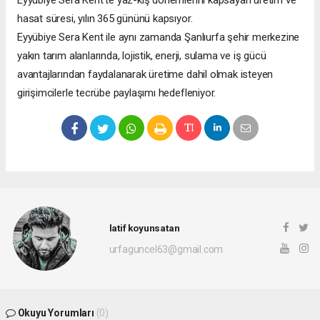
Eyyübiye Sera Kent’te yaz-kış dönemlerini kapsayan üretim ve
hasat süresi, yılın 365 gününü kapsıyor.
Eyyübiye Sera Kent ile aynı zamanda Şanlıurfa şehir merkezine
yakın tarım alanlarında, lojistik, enerji, sulama ve iş gücü
avantajlarından faydalanarak üretime dahil olmak isteyen
girişimcilerle tecrübe paylaşımı hedefleniyor.
latif koyunsatan
urfaguncel63@gmail.com
Okuyu Yorumları
(0)