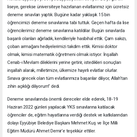
liseye, gerekse üniversiteye hazırlanan evlatlarımız için ücretsiz
deneme sınavları yaptık. Bugüne kadar yaklaşık 15 bin
öğrencimizi deneme sınavlarına tabi tuttuk. Geçen hafta da lise
öğrencilerimiz deneme sınavlarına katıldılar. Bugün sınavlarda
başarılı olanları ağırladık, kendileriyle hasbihal ettik. Çam sakızı,
çoban armağanı hediyelerimizi takdim ettik. Kimisi doktor
olmak, kimisi matematik öğretmeni olmak istiyor. İnşallah
Cenab-ı Mevlam dileklerini yerine getirir, istedikleri sonuçları
inşallah alarak, milletimize, ülkemize hayırlı evlatlar olurlar.
Sınava girecek olan tüm evlatlarımıza başarılar diliyor, Allah’tan
zihin açıklığı diliyorum” dedi.
Deneme sınavlarında önemli dereceler elde ederek, 18-19
Haziran 2022 günleri yapılacak YKS sınavlarına katılacak
öğrenciler de, eğitim hayatlarına verdiği destek ve katkılarından
dolayı Eyyübiye Belediye Başkanı Mehmet Kuş ve İlçe Milli
Eğitim Müdürü Ahmet Demir’e teşekkür ettiler.