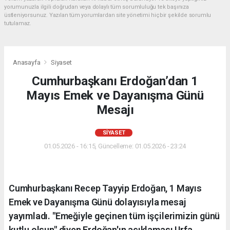
yorumunuzla ilgili doğrudan veya dolaylı tüm sorumluluğu tek başınıza
üstleniyorsunuz. Yazılan tüm yorumlardan site yönetimi hiçbir şekilde sorumlu
tutulamaz.
Anasayfa
Siyaset
Cumhurbaşkanı Erdoğan’dan 1
Mayıs Emek ve Dayanışma Günü
Mesajı
SIYASET
01.05.2026 - 16:15, Güncelleme: 01.05.2026 - 23:24
Cumhurbaşkanı Recep Tayyip Erdoğan, 1 Mayıs
Emek ve Dayanışma Günü dolayısıyla mesaj
yayımladı. "Emeğiyle geçinen tüm işçilerimizin günü
kutlu olsun" diyen Erdoğan'ın açıklaması Urfa