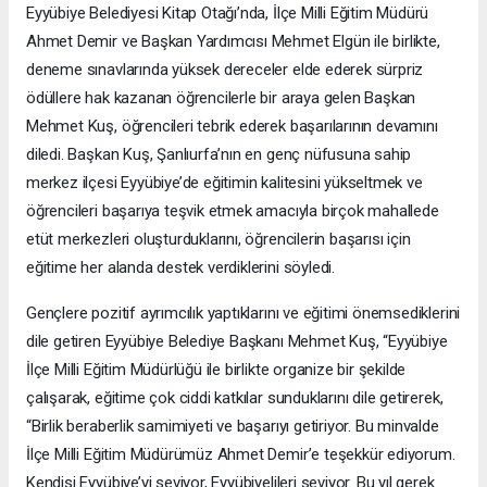
Eyyübiye Belediyesi Kitap Otağı’nda, İlçe Milli Eğitim Müdürü
Ahmet Demir ve Başkan Yardımcısı Mehmet Elgün ile birlikte,
deneme sınavlarında yüksek dereceler elde ederek sürpriz
ödüllere hak kazanan öğrencilerle bir araya gelen Başkan
Mehmet Kuş, öğrencileri tebrik ederek başarılarının devamını
diledi. Başkan Kuş, Şanlıurfa’nın en genç nüfusuna sahip
merkez ilçesi Eyyübiye’de eğitimin kalitesini yükseltmek ve
öğrencileri başarıya teşvik etmek amacıyla birçok mahallede
etüt merkezleri oluşturduklarını, öğrencilerin başarısı için
eğitime her alanda destek verdiklerini söyledi.
Gençlere pozitif ayrımcılık yaptıklarını ve eğitimi önemsediklerini
dile getiren Eyyübiye Belediye Başkanı Mehmet Kuş, “Eyyübiye
İlçe Milli Eğitim Müdürlüğü ile birlikte organize bir şekilde
çalışarak, eğitime çok ciddi katkılar sunduklarını dile getirerek,
“Birlik beraberlik samimiyeti ve başarıyı getiriyor. Bu minvalde
İlçe Milli Eğitim Müdürümüz Ahmet Demir’e teşekkür ediyorum.
Kendisi Eyyübiye’yi seviyor, Eyyübiyelileri seviyor. Bu yıl gerek