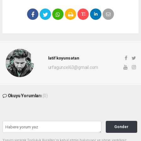
latif koyunsatan
urfaguncel63@gmail.com
Okuyu Yorumları
(0)
Gonder
Yorum yazarak Topluluk Kuralları’nı kabul etmiş bulunuyor ve siteye yaptığınız