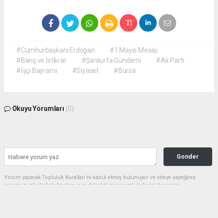
#Cumhurbaşkanı Erdoğan
#1 Mayıs Mesajı
#Barış ve İstikrar
#Şanlıurfa Gündemi
#Ak Parti
#İşçi Bayramı
#Siyaset
#Bursa
Okuyu Yorumları
(0)
Gonder
Yorum yazarak Topluluk Kuralları’nı kabul etmiş bulunuyor ve siteye yaptığınız
yorumunuzla ilgili doğrudan veya dolaylı tüm sorumluluğu tek başınıza
üstleniyorsunuz. Yazılan tüm yorumlardan site yönetimi hiçbir şekilde sorumlu
tutulamaz.