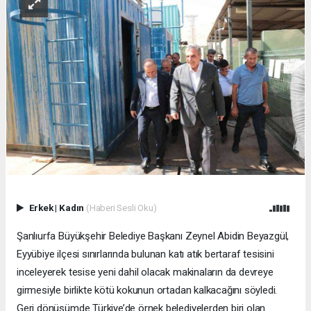
Erkek
|
Kadın
(Haberi Sesli Oku)
Şanlıurfa Büyükşehir Belediye Başkanı Zeynel Abidin Beyazgül,
Eyyübiye ilçesi sınırlarında bulunan katı atık bertaraf tesisini
inceleyerek tesise yeni dahil olacak makinaların da devreye
girmesiyle birlikte kötü kokunun ortadan kalkacağını söyledi.
Geri dönüşümde Türkiye’de örnek belediyelerden biri olan