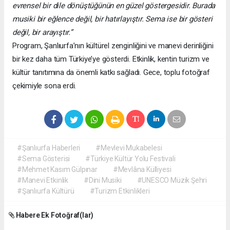
evrensel bir dile dönüştüğünün en güzel göstergesidir. Burada
musiki bir eğlence değil, bir hatırlayıştır. Sema ise bir gösteri
değil, bir arayıştır.”
Program, Şanlıurfa’nın kültürel zenginliğini ve manevi derinliğini
bir kez daha tüm Türkiye’ye gösterdi. Etkinlik, kentin turizm ve
kültür tanıtımına da önemli katkı sağladı. Gece, toplu fotoğraf
çekimiyle sona erdi.
#Şanlıurfa Haberleri
#Mevlevi Mukabelesi
#Sema Gösterisi
#Türkiye Kültür Yolu Festivali
#Mehmet Kasım Gülpınar
#Mevlâna Külliyesi
#Manevi Etkinlik
#Dini Musiki
#UNESCO Müzik Şehri
#Şanlıurfa Kültürü
#Turizm Etkinlikleri
Habere Ek Fotoğraf(lar)