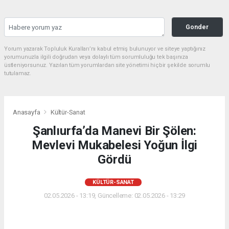
Gonder
Yorum yazarak Topluluk Kuralları’nı kabul etmiş bulunuyor ve siteye yaptığınız
yorumunuzla ilgili doğrudan veya dolaylı tüm sorumluluğu tek başınıza
üstleniyorsunuz. Yazılan tüm yorumlardan site yönetimi hiçbir şekilde sorumlu
tutulamaz.
Anasayfa
Kültür-Sanat
Şanlıurfa’da Manevi Bir Şölen:
Mevlevi Mukabelesi Yoğun İlgi
Gördü
KÜLTÜR-SANAT
02.05.2026 - 13:19, Güncelleme: 02.05.2026 - 13:29