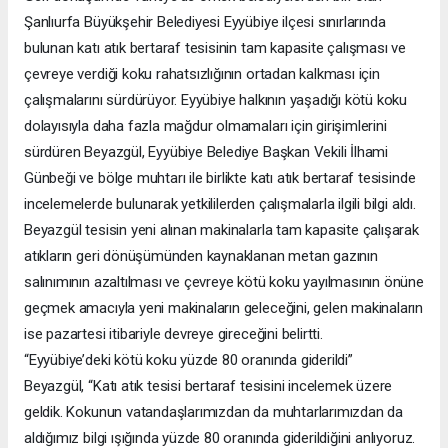
Şanlıurfa Büyükşehir Belediyesi Eyyübiye ilçesi sınırlarında
bulunan katı atık bertaraf tesisinin tam kapasite çalışması ve
çevreye verdiği koku rahatsızlığının ortadan kalkması için
çalışmalarını sürdürüyor. Eyyübiye halkının yaşadığı kötü koku
dolayısıyla daha fazla mağdur olmamaları için girişimlerini
sürdüren Beyazgül, Eyyübiye Belediye Başkan Vekili İlhami
Günbeği ve bölge muhtarı ile birlikte katı atık bertaraf tesisinde
incelemelerde bulunarak yetkililerden çalışmalarla ilgili bilgi aldı.
Beyazgül tesisin yeni alınan makinalarla tam kapasite çalışarak
atıkların geri dönüşümünden kaynaklanan metan gazının
salınımının azaltılması ve çevreye kötü koku yayılmasının önüne
geçmek amacıyla yeni makinaların geleceğini, gelen makinaların
ise pazartesi itibariyle devreye gireceğini belirtti.
“Eyyübiye’deki kötü koku yüzde 80 oranında giderildi”
Beyazgül, “Katı atık tesisi bertaraf tesisini incelemek üzere
geldik. Kokunun vatandaşlarımızdan da muhtarlarımızdan da
aldığımız bilgi ışığında yüzde 80 oranında giderildiğini anlıyoruz.