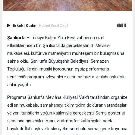
Erkek
|
Kadın
(Haberi Sesli Oku)
Şanlıurfa
– Türkiye Kültür Yolu Festivali’nin en özel
etkinliklerinden biri Şanlıurfa’da gerçekleştirildi. Mevlevi
mukabelesi, kültür ve maneviyatın muhteşem bir buluşmasına
sahne oldu. Şanlıurfa Büyükşehir Belediyesi Semazen
Topluluğu ile dini musiki korosunun eşsiz performans
sergilediği program, izleyenlere derin bir huzur ve ilahi aşk dolu
anlar yaşattı.
Programa
Şanlıurfa Mevlâna Külliyesi Vakfı tarafından organize
edilen mukabele, semahaneyi tıklım tıklım dolduran vatandaşlar
ve yerli turistlerin yoğun katılımıyla gerçekleşti. Sema gösterisi
sırasında hissedilen manevi atmosfer, katılımcıları adeta
büyüledi. İlahi aşk ve teslimiyetin sembolü sema, gece boyunca