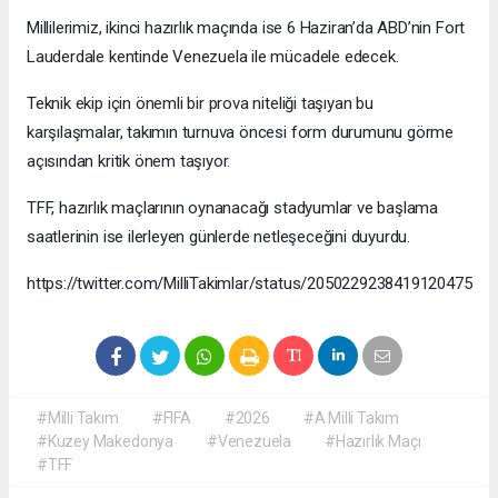
Millilerimiz, ikinci hazırlık maçında ise 6 Haziran’da ABD’nin Fort
Lauderdale kentinde Venezuela ile mücadele edecek.
Teknik ekip için önemli bir prova niteliği taşıyan bu
karşılaşmalar, takımın turnuva öncesi form durumunu görme
açısından kritik önem taşıyor.
TFF, hazırlık maçlarının oynanacağı stadyumlar ve başlama
saatlerinin ise ilerleyen günlerde netleşeceğini duyurdu.
https://twitter.com/MilliTakimlar/status/2050229238419120475
#Milli Takım
#FIFA
#2026
#A Milli Takım
#Kuzey Makedonya
#Venezuela
#Hazırlık Maçı
#TFF