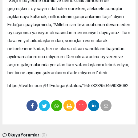
"Seçim böylesine olumlu ve demokratik atmosferde
geçmişken, oy sayımı da halen sürerken, alelacele sonuçlar
açıklamaya kalkmak, milli iradenin gaspı anlamını taşır" diyen
Erdoğan, paylaşımında, "Milletimizin teveccühünün devam eden
oy sayımına yansıyor olmasından memnuniyet duyuyoruz. Tüm
dava ve yol arkadaşlarımdan, sonuçlar resmi olarak
neticelenene kadar, her ne olursa olsun sandıkların başından
ayrılmamalarını rica ediyorum. Demokrasi adına oy veren ve
seçim çalışmalarında yer alan tüm vatandaşlarımı tebrik ediyor,
her birine ayrı ayrı şükranlarımı ifade ediyorum" dedi.
https://twitter.com/RTErdogan/status/1657823950469038082
Okuyu Yorumları
(0)