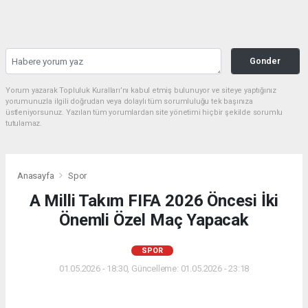
Gonder
Yorum yazarak Topluluk Kuralları’nı kabul etmiş bulunuyor ve siteye yaptığınız
yorumunuzla ilgili doğrudan veya dolaylı tüm sorumluluğu tek başınıza
üstleniyorsunuz. Yazılan tüm yorumlardan site yönetimi hiçbir şekilde sorumlu
tutulamaz.
Anasayfa
Spor
A Milli Takım FIFA 2026 Öncesi İki
Önemli Özel Maç Yapacak
SPOR
01.05.2026 - 18:30, Güncelleme: 01.05.2026 - 23:18