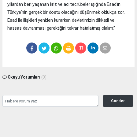
yıllardan beri yaşanan kriz ve acı tecrübeler ışığında Esad'ın
Türkiye'nin gerçek bir dostu olacağını düşünmek oldukça zor.
Esad ile ilişkileri yeniden kurarken devletimizin dikkatli ve
hassas davranması gerektiğini tekrar hatırlatmış olalım.”
Okuyu Yorumları
(0)
Gonder
Yorum yazarak Topluluk Kuralları’nı kabul etmiş bulunuyor ve siteye yaptığınız
yorumunuzla ilgili doğrudan veya dolaylı tüm sorumluluğu tek başınıza
üstleniyorsunuz. Yazılan tüm yorumlardan site yönetimi hiçbir şekilde sorumlu
tutulamaz.