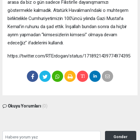
arasa da biz o gün sadece Filistin’le dayanışmamızı
göstermekle kalmadık. Atatürk Havalimanı’ndaki o muhteşem
birliktelikle Cumhuriyetimizin 100’üncü yılında Gazi Mustafa
Kemal’in ruhunu da şad ettik. İnşallah bundan sonra da hiçbir
ayrım yapmadan “kimsesizlerin kimsesi” olmaya devam
edeceğiz" ifadelerini kullandı.
https://twitter.com/RTErdogan/status/1718921439774974395
Okuyu Yorumları
(0)
Gonder