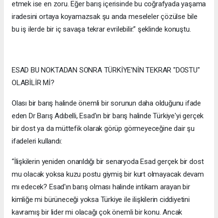
etmek ise en zoru. Eğer barış içerisinde bu coğrafyada yaşama
iradesini ortaya koyamazsak şu anda meseleler çözülse bile
bu iş ilerde bir iç savaşa tekrar evrilebilir.” şeklinde konuştu.
ESAD BU NOKTADAN SONRA TÜRKİYE'NİN TEKRAR "DOSTU"
OLABİLİR Mİ?
Olası bir barış halinde önemli bir sorunun daha olduğunu ifade
eden Dr Barış Adıbelli, Esad'ın bir barış halinde Türkiye'yi gerçek
bir dost ya da müttefik olarak görüp görmeyeceğine dair şu
ifadeleri kullandı:
“İlişkilerin yeniden onarıldığı bir senaryoda Esad gerçek bir dost
mu olacak yoksa kuzu postu giymiş bir kurt olmayacak devam
mı edecek? Esad'ın barış olması halinde intikam arayan bir
kimliğe mi bürüneceği yoksa Türkiye ile ilişkilerin ciddiyetini
kavramış bir lider mi olacağı çok önemli bir konu. Ancak