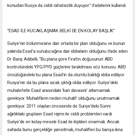
konudan Rusya da ciddi rahatsızlık duyuyor.” ifadelerini kullandı.
“ESAD İLE KUCAKLAŞMAK BELKİ DE EN KOLAY BAŞLIK”
Suriye'nin bölünmesine dair ortada bir plan olduğunu ve bunun
yakında Esad'a sunulucağına dair iddiaların olduğunu ifade eden
Dr. Barış Adıbelli, “Bu plana göre Fırat'ın doğusunun ABD
kontrolündeki YPG/PYD güçlerine bırakılması söz konusu. ABD
öncülüğündeki bu plana Esad'ın da olumlu baktığı iddia ediliyor.
Rusya'nın da bu plana sıcak çıktığı iddia ediliyor. Suriye'deki
muhalefetle Esad arasındaki ‘kan davasını’ atlamamak
gerekiyor. Muhaliflerin neden muhalif olduğunu unutmamak
gerekiyor. 2011 olayları öncesinde de Suriye'deki Sünni
ağırlıktaki grupların Esad rejimi ile ciddi problemleri vardı.
Suriye'de en kolay mesele Esad ile ilişkileri onarmak. Ancak
sahada bunu gerçekliğe yansıtmak, muhalifleri bu barışa ikna