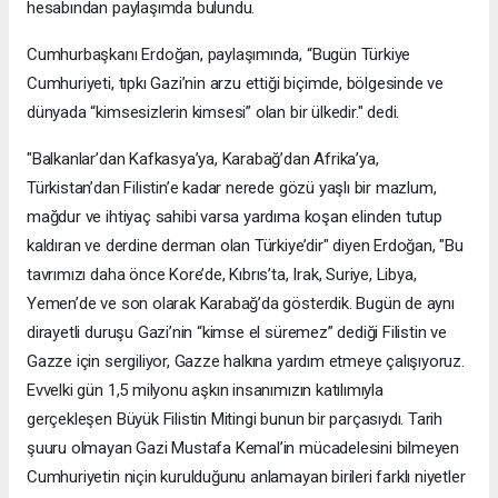
hesabından paylaşımda bulundu.
Cumhurbaşkanı Erdoğan, paylaşımında, “Bugün Türkiye
Cumhuriyeti, tıpkı Gazi’nin arzu ettiği biçimde, bölgesinde ve
dünyada “kimsesizlerin kimsesi” olan bir ülkedir." dedi.
"Balkanlar’dan Kafkasya’ya, Karabağ’dan Afrika’ya,
Türkistan’dan Filistin’e kadar nerede gözü yaşlı bir mazlum,
mağdur ve ihtiyaç sahibi varsa yardıma koşan elinden tutup
kaldıran ve derdine derman olan Türkiye’dir" diyen Erdoğan, "Bu
tavrımızı daha önce Kore’de, Kıbrıs’ta, Irak, Suriye, Libya,
Yemen’de ve son olarak Karabağ’da gösterdik. Bugün de aynı
dirayetli duruşu Gazi’nin “kimse el süremez” dediği Filistin ve
Gazze için sergiliyor, Gazze halkına yardım etmeye çalışıyoruz.
Evvelki gün 1,5 milyonu aşkın insanımızın katılımıyla
gerçekleşen Büyük Filistin Mitingi bunun bir parçasıydı. Tarih
şuuru olmayan Gazi Mustafa Kemal’in mücadelesini bilmeyen
Cumhuriyetin niçin kurulduğunu anlamayan birileri farklı niyetler