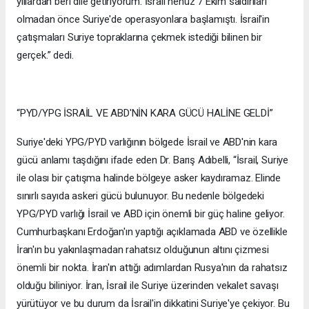
yıllardan beri dile getiriyorum. İsrail henüz 7 Ekim saldırıları
olmadan önce Suriye'de operasyonlara başlamıştı. İsrail'in
çatışmaları Suriye topraklarına çekmek istediği bilinen bir
gerçek.” dedi.
“PYD/YPG İSRAİL VE ABD'NİN KARA GÜCÜ HALİNE GELDİ”
Suriye'deki YPG/PYD varlığının bölgede İsrail ve ABD'nin kara
gücü anlamı taşdığını ifade eden Dr. Barış Adıbelli, “İsrail, Suriye
ile olası bir çatışma halinde bölgeye asker kaydıramaz. Elinde
sınırlı sayıda askeri gücü bulunuyor. Bu nedenle bölgedeki
YPG/PYD varlığı İsrail ve ABD için önemli bir güç haline geliyor.
Cumhurbaşkanı Erdoğan'ın yaptığı açıklamada ABD ve özellikle
İran'ın bu yakınlaşmadan rahatsız olduğunun altını çizmesi
önemli bir nokta. İran'ın attığı adımlardan Rusya'nın da rahatsız
olduğu biliniyor. İran, İsrail ile Suriye üzerinden vekalet savaşı
yürütüyor ve bu durum da İsrail'in dikkatini Suriye'ye çekiyor. Bu