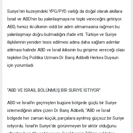
Suriye'nin kuzeyindeki YPG/PYD varlığı da doğal olarak akıllara
İsrail ve ABD'nin bu yakınlaşmaya ne tepki vereceğini getiriyor.
ABD, henüz iki ülkenin ciddi bir adım atmamasına rağmen bu
yakınlaşmayı doğru bulmadığını ifade etti. Türkiye ve Suriye
ilişkilerinin yeniden tesis edilmesi adına daha sağlam adımlar
atılması halinde ABD ve İsrail ikilisinin bu girişime vereceği olası
tepkileri Dış Politika Uzmanı Dr. Barış Adıbelli Herkes Duysun
için yorumladı.
“ABD VE İSRAİL BÖLÜNMÜŞ BİR SURİYE İSTİYOR”
ABD ve İsrail'in geçmişten bugüne bölgede güçlü bir Suriye
istemediğinin altını çizen Dr. Barış Adıbelli, “ABD ve İsrail
bölgede her zaman küçük, parçalara ayrılmış güçsüz bir Suriye
istiyordu. İsrail'in Suriye'de görünmeyen bir aktör olduğunu