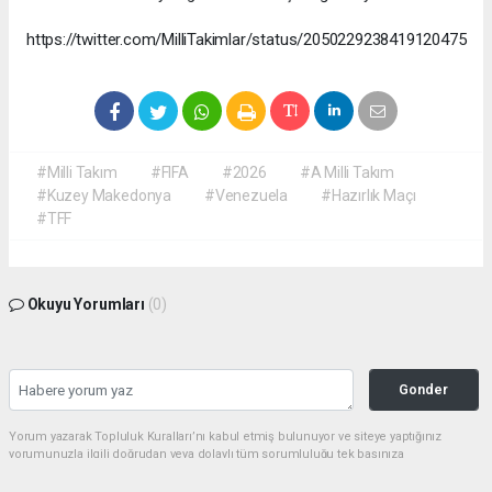
https://twitter.com/MilliTakimlar/status/2050229238419120475
#Milli Takım
#FIFA
#2026
#A Milli Takım
#Kuzey Makedonya
#Venezuela
#Hazırlık Maçı
#TFF
Okuyu Yorumları
(0)
Gonder
Yorum yazarak Topluluk Kuralları’nı kabul etmiş bulunuyor ve siteye yaptığınız
yorumunuzla ilgili doğrudan veya dolaylı tüm sorumluluğu tek başınıza
üstleniyorsunuz. Yazılan tüm yorumlardan site yönetimi hiçbir şekilde sorumlu
tutulamaz.