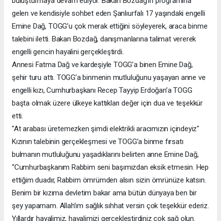
buluşturmaya devam ediyor. Bakan Bozdağ’ın programına
gelen ve kendisiyle sohbet eden Şanlıurfalı 17 yaşındaki engelli
Emine Dağ, TOGG’u çok merak ettiğini söyleyerek, araca binme
talebini iletti. Bakan Bozdağ, danışmanlarına talimat vererek
engelli gencin hayalini gerçekleştirdi.
Annesi Fatma Dağ ve kardeşiyle TOGG’a binen Emine Dağ,
şehir turu attı. TOGG’a binmenin mutluluğunu yaşayan anne ve
engelli kızı, Cumhurbaşkanı Recep Tayyip Erdoğan’a TOGG
başta olmak üzere ülkeye kattıkları değer için dua ve teşekkür
etti.
"At arabası üretemezken şimdi elektrikli aracımızın içindeyiz"
Kızının talebinin gerçekleşmesi ve TOGG’a binme fırsatı
bulmanın mutluluğunu yaşadıklarını belirten anne Emine Dağ,
“Cumhurbaşkanım Rabbim seni başımızdan eksik etmesin. Hep
ettiğim duadır, Rabbim ömrümden alsın sizin ömrünüze katsın.
Benim bir kızıma devletim bakar ama bütün dünyaya ben bir
şey yapamam. Allah’ım sağlık sıhhat versin çok teşekkür ederiz.
Yıllardır hayalimiz, hayalimizi gerçekleştirdiniz çok sağ olun.