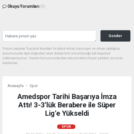
Okuyu Yorumları
(0)
Gonder
Yorum yazarak Topluluk Kuralları’nı kabul etmiş bulunuyor ve siteye yaptığınız
yorumunuzla ilgili doğrudan veya dolaylı tüm sorumluluğu tek başınıza
üstleniyorsunuz. Yazılan tüm yorumlardan site yönetimi hiçbir şekilde sorumlu
tutulamaz.
Anasayfa
Spor
Amedspor Tarihi Başarıya İmza
Attı! 3-3’lük Berabere ile Süper
Lig’e Yükseldi
SPOR