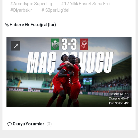
#Amedspor Süper Lig
#17 Yıllık Hasret Sona Erdi
#Diyarbakır
# Süper Lig’de!
Habere Ek Fotoğraf(lar)
Okuyu Yorumları
(0)