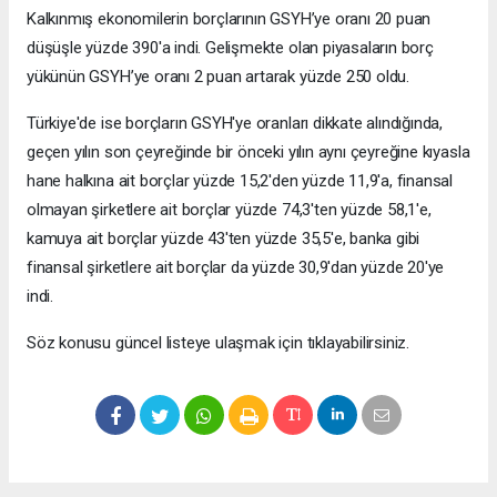
Kalkınmış ekonomilerin borçlarının GSYH’ye oranı 20 puan
düşüşle yüzde 390'a indi. Gelişmekte olan piyasaların borç
yükünün GSYH’ye oranı 2 puan artarak yüzde 250 oldu.
Türkiye'de ise borçların GSYH'ye oranları dikkate alındığında,
geçen yılın son çeyreğinde bir önceki yılın aynı çeyreğine kıyasla
hane halkına ait borçlar yüzde 15,2'den yüzde 11,9'a, finansal
olmayan şirketlere ait borçlar yüzde 74,3'ten yüzde 58,1'e,
kamuya ait borçlar yüzde 43'ten yüzde 35,5'e, banka gibi
finansal şirketlere ait borçlar da yüzde 30,9'dan yüzde 20'ye
indi.
Söz konusu güncel listeye ulaşmak için tıklayabilirsiniz.