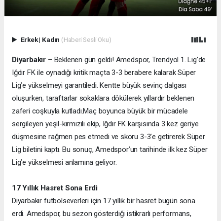
Erkek
|
Kadın
(Haberi Sesli Oku)
Diyarbakır
– Beklenen gün geldi! Amedspor, Trendyol 1. Lig’de
Iğdır FK ile oynadığı kritik maçta 3-3 berabere kalarak Süper
Lig’e yükselmeyi garantiledi. Kentte büyük sevinç dalgası
oluşurken, taraftarlar sokaklara dökülerek yıllardır beklenen
zaferi coşkuyla kutladı.
Maç boyunca büyük bir mücadele
sergileyen yeşil-kırmızılı ekip, Iğdır FK karşısında 3 kez geriye
düşmesine rağmen pes etmedi ve skoru 3-3’e getirerek Süper
Lig biletini kaptı. Bu sonuç, Amedspor’un tarihinde ilk kez Süper
Lig’e yükselmesi anlamına geliyor.
17 Yıllık Hasret Sona Erdi
Diyarbakır futbolseverleri için 17 yıllık bir hasret bugün sona
erdi. Amedspor, bu sezon gösterdiği istikrarlı performans,