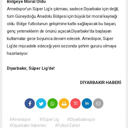
Bölgeye Moral Oldu
Amedspor’un Süper Lig’e çıkması, sadece Diyarbakır için değil,
tüm Güneydoğu Anadolu Bölgesi için büyük bir moral kaynağı
oldu. Bölge futbolunun gelişimine katkı sağlayacak bu başarı,
genç yeteneklerin de önünü açacak.
Diyarbakır’da başlayan
kutlamalar gece boyunca devam edecek. Amedspor, Süper
Lig’de mücadele edeceği yeni sezonda şehrin gururu olmaya
hazırlanıyor.
Diyarbakır, Süper Lig’de!
DIYARBAKIR HABERİ
#Amedspor
#Süper Lig
#Diyarbakırspor
#Diyarbakır Haberleri
#Futbol Zaferi