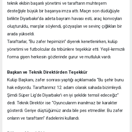
teknik ekibin başarılı yönetimi ve taraftarın muhteşem
desteğiyle büyük bir başarıya imza attı. Maçın son düdüğüyle
birlikte Diyarbakır’da adeta bayram havası esti; araç konvoyları
oluşturuldu, marşlar söylendi, gözyaşları ve sevinç çığlıkları bir
arada yükseldi.
Taraftarlar, “Bu zafer hepimizin” diyerek kenetlenirken, kulüp
yönetimi ve futbolcular da tribünlere teşekkür etti. Yeşil-kırmızılı
forma giyen herkesin gözlerinde gurur ve mutluluk vardı.
Başkan ve Teknik Direktörden Teşekkür
Kulüp Başkanı, zafer sonrası yaptığı açıklamada “Bu şehir bunu
hak ediyordu. Taraftarımız 12. adam olarak sahada bizimleydi.
Şimdi Süper Lig’de Diyarbakır’ı en iyi şekilde temsil edeceğiz”
dedi. Teknik Direktör ise “Oyuncularım inanılmaz bir karakter
gösterdi. Geriye düştüğümüz anda bile pes etmediler. Bu zafer
onların ve taraftarın” ifadelerini kullandı.