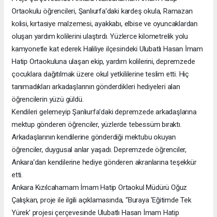
Ortaokulu öğrencileri, Şanlıurfa’daki kardeş okula, Ramazan
kolisi, kırtasiye malzemesi, ayakkabı, elbise ve oyuncaklardan
oluşan yardım kolilerini ulaştırdı. Yüzlerce kilometrelik yolu
kamyonetle kat ederek Haliliye ilçesindeki Ulubatlı Hasan İmam
Hatip Ortaokuluna ulaşan ekip, yardım kolilerini, depremzede
çocuklara dağıtılmak üzere okul yetkililerine teslim etti. Hiç
tanımadıkları arkadaşlarının gönderdikleri hediyeleri alan
öğrencilerin yüzü güldü.
Kendileri gelemeyip Şanlıurfa’daki depremzede arkadaşlarına
mektup gönderen öğrenciler, yüzlerde tebessüm bıraktı.
Arkadaşlarının kendilerine gönderdiği mektubu okuyan
öğrenciler, duygusal anlar yaşadı. Depremzede öğrenciler,
Ankara’dan kendilerine hediye gönderen akranlarına teşekkür
etti.
Ankara Kızılcahamam İmam Hatip Ortaokul Müdürü Oğuz
Çalışkan, proje ile ilgili açıklamasında, “Buraya ‘Eğitimde Tek
Yürek’ projesi çerçevesinde Ulubatlı Hasan İmam Hatip