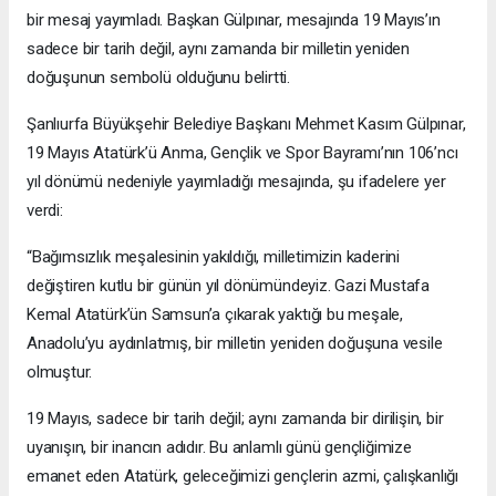
bir mesaj yayımladı. Başkan Gülpınar, mesajında 19 Mayıs’ın
sadece bir tarih değil, aynı zamanda bir milletin yeniden
doğuşunun sembolü olduğunu belirtti.
Şanlıurfa Büyükşehir Belediye Başkanı Mehmet Kasım Gülpınar,
19 Mayıs Atatürk’ü Anma, Gençlik ve Spor Bayramı’nın 106’ncı
yıl dönümü nedeniyle yayımladığı mesajında, şu ifadelere yer
verdi:
“Bağımsızlık meşalesinin yakıldığı, milletimizin kaderini
değiştiren kutlu bir günün yıl dönümündeyiz. Gazi Mustafa
Kemal Atatürk’ün Samsun’a çıkarak yaktığı bu meşale,
Anadolu’yu aydınlatmış, bir milletin yeniden doğuşuna vesile
olmuştur.
19 Mayıs, sadece bir tarih değil; aynı zamanda bir dirilişin, bir
uyanışın, bir inancın adıdır. Bu anlamlı günü gençliğimize
emanet eden Atatürk, geleceğimizi gençlerin azmi, çalışkanlığı