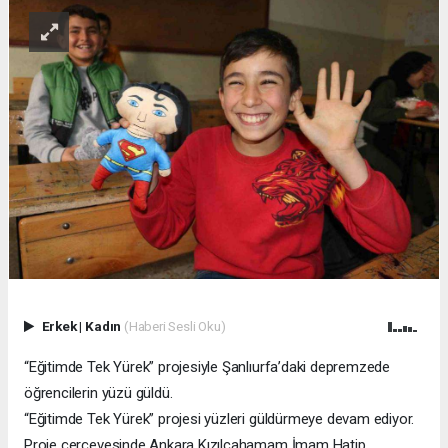
Erkek
|
Kadın
(Haberi Sesli Oku)
“Eğitimde Tek Yürek” projesiyle Şanlıurfa’daki depremzede
öğrencilerin yüzü güldü.
“Eğitimde Tek Yürek” projesi yüzleri güldürmeye devam ediyor.
Proje çerçevesinde Ankara Kızılcahamam İmam Hatip