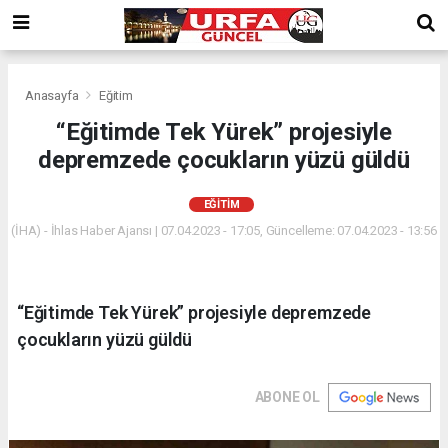
Anasayfa
Eğitim
“Eğitimde Tek Yürek” projesiyle
depremzede çocukların yüzü güldü
EĞITIM
(İHA) - İhlas Haber Ajansı | 07.04.2023 - 17:05, Güncelleme: 07.04.2023 - 13:56
“Eğitimde Tek Yürek” projesiyle depremzede
çocukların yüzü güldü
ABONE OL