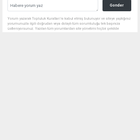
Gonder
Yorum yazarak Topluluk Kuralları’nı kabul etmiş bulunuyor ve siteye yaptığınız
yorumunuzla ilgili doğrudan veya dolaylı tüm sorumluluğu tek başınıza
üstleniyorsunuz. Yazılan tüm yorumlardan site yönetimi hiçbir şekilde
sorumlu tutulamaz.
Anasayfa
Siyaset
Cumhurbaşkanı Erdoğan’dan 1
Mayıs Emek ve Dayanışma Günü
Mesajı
SIYASET
01.05.2026 - 16:15, Güncelleme: 01.05.2026 - 23:24