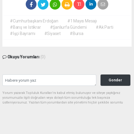
#Cumhurbaşkanı Erdoğan
#1 Mayıs Mesajı
#Barış ve İstikrar
#Şanlıurfa Gündemi
#Ak Parti
#İşçi Bayramı
#Siyaset
#Bursa
Okuyu Yorumları
(0)
Gonder
Yorum yazarak Topluluk Kuralları’nı kabul etmiş bulunuyor ve siteye yaptığınız
yorumunuzla ilgili doğrudan veya dolaylı tüm sorumluluğu tek başınıza
üstleniyorsunuz. Yazılan tüm yorumlardan site yönetimi hiçbir şekilde sorumlu
tutulamaz.
Anasayfa
Siyaset