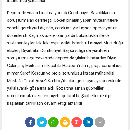
İstanbul’da yakalandı.
Depremde yıkılan binalara yönelik Cumhuriyet Savcılıklarının
soruşturmaları derinleşti. Çöken binaları yapan müteahhitlere
yönelik gerek yurt dışında, gerek ise yurt içinde operasyonlar
düzenlendi. Kaçmak üzere olan ya da bulundukları illerde
saklanan kişiler tek tek tespit edildi. İstanbul Emniyet Müdürlüğü
ekipleri, Diyarbakır Cumhuriyet Başsavcılığında yürütülen
soruşturma çerçevesinde depremde yıkılan binalardan Diyar
Galeria İş Merkezi mülk sahibi Hasibe Yıldırım, proje sorumlusu
mimar Şeref Kesgün ve proje sorumlusu inşaat mühendisi
Mustafa Cevat Arsız’ı Kadıköy’de dün gece ayrı ayrı adreslerde
yakalayarak gözaltına aldı. Gözaltına alınan şüpheliler
sorgulanmak üzere emniyete götürüldü. Şüpheliler ile ilgili
başlatılan tahkikatın devam ettiği aktarıldı.