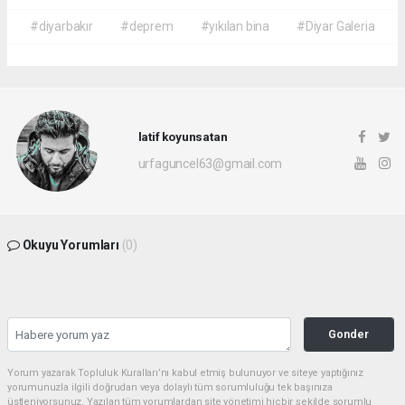
#diyarbakır
#deprem
#yıkılan bina
#Diyar Galeria
latif koyunsatan
urfaguncel63@gmail.com
Okuyu Yorumları
(0)
Gonder
Yorum yazarak Topluluk Kuralları’nı kabul etmiş bulunuyor ve siteye yaptığınız
yorumunuzla ilgili doğrudan veya dolaylı tüm sorumluluğu tek başınıza
üstleniyorsunuz. Yazılan tüm yorumlardan site yönetimi hiçbir şekilde sorumlu