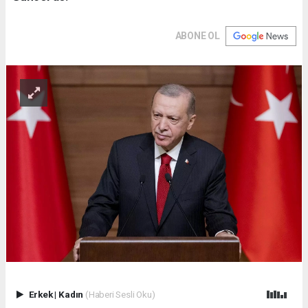
ABONE OL
Erkek
|
Kadın
(Haberi Sesli Oku)